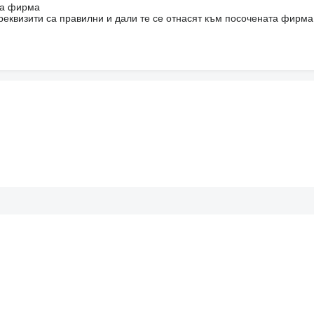
на фирма
реквизити са правилни и дали те се отнасят към посочената фирма