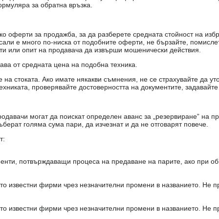
ормуляра за обратна връзка.
о оферти за продажба, за да разберете средната стойност на избр
есали е много по-ниска от подобните оферти, не бързайте, помисле
кти или опит на продавача да извърши мошенически действия.
чава от средната цена на подобна техника.
на стоката. Ако имате някакви съмнения, не се страхувайте да ут
ехниката, проверявайте достоверността на документите, задавайте
одавачи могат да поискат определен аванс за „резервиране” на пр
ъберат голяма сума пари, да изчезнат и да не отговарят повече.
т:
енти, потвърждаващи процеса на предаване на парите, ако при об
то известни фирми чрез незначителни промени в названието. Не 
то известни фирми чрез незначителни промени в названието. Не 