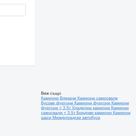
Виж също
Камиони
Влекачи
Камиони самосвали
Бусове фургони
Камиони фургони
Камиони
фургони < 3.5т
Хладилни камиони
Камиони
самосвали < 3.5т
Бордови камиони
Камиони
шаси
Междуградски автобуси