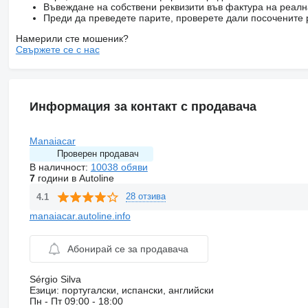
Въвеждане на собствени реквизити във фактура на реал
Преди да преведете парите, проверете дали посочените 
Намерили сте мошеник?
Свържете се с нас
Информация за контакт с продавача
Manaiacar
Проверен продавач
В наличност:
10038 обяви
7
години в Autoline
28 отзива
4.1
manaiacar.autoline.info
Абонирай се за продавача
Sérgio Silva
Езици:
португалски, испански, английски
Пн - Пт
09:00 - 18:00