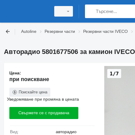
Autoline
Резервни части
Резервни части IVECO
Авторадио 5801677506 за камион IVECO S
Цена:
1/7
при поискване
Поискайте цена
Уведомяване при промяна в цената
Свържете се с продавача
Вид:
авторадио