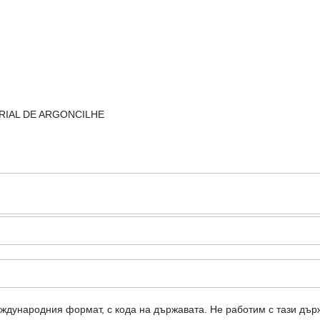
TRIAL DE ARGONCILHE
еждународния формат, с кода на държавата.
Не работим с тази дър