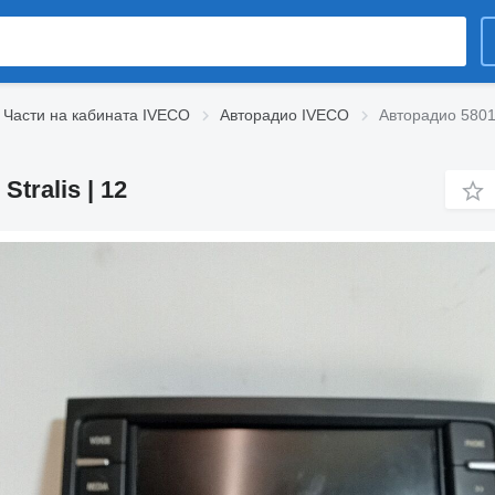
Части на кабината IVECO
Авторадио IVECO
Авторадио 58016
tralis | 12