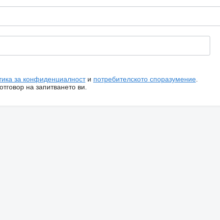
тика за конфиденциалност
и
потребителското споразумение
.
тговор на запитването ви.