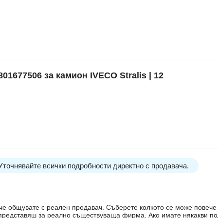
677506 за камион IVECO Stralis | 12
 Уточнявайте всички подробности директно с продавача.
е, че общувате с реален продавач. Съберете колкото се може повеч
е представяш за реално съществуваща фирма. Ако имате някакви п