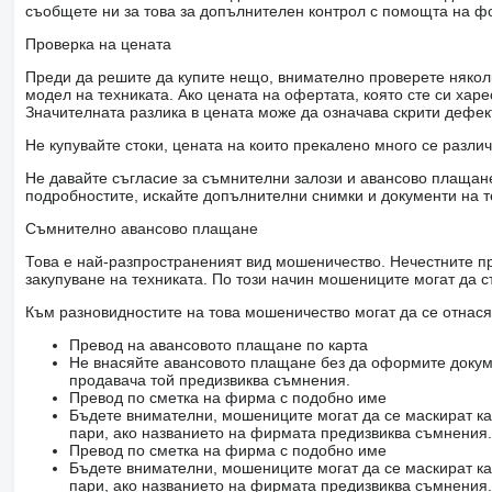
съобщете ни за това за допълнителен контрол с помощта на ф
Проверка на цената
Преди да решите да купите нещо, внимателно проверете няколк
модел на техниката. Ако цената на офертата, която сте си хар
Значителната разлика в цената може да означава скрити дефе
Не купувайте стоки, цената на които прекалено много се разли
Не давайте съгласие за съмнителни залози и авансово плащане 
подробностите, искайте допълнителни снимки и документи на т
Съмнително авансово плащане
Това е най-разпространеният вид мошеничество. Нечестните пр
закупуване на техниката. По този начин мошениците могат да с
Към разновидностите на това мошеничество могат да се отнася
Превод на авансовото плащане по карта
Не внасяйте авансовото плащане без да оформите докум
продавача той предизвиква съмнения.
Превод по сметка на фирма с подобно име
Бъдете внимателни, мошениците могат да се маскират ка
пари, ако названието на фирмата предизвиква съмнения.
Превод по сметка на фирма с подобно име
Бъдете внимателни, мошениците могат да се маскират ка
пари, ако названието на фирмата предизвиква съмнения.