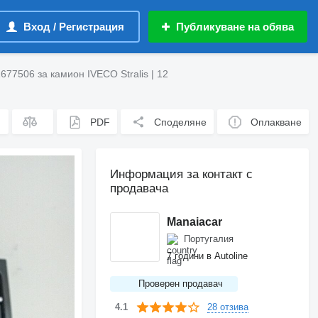
Вход / Регистрация
Публикуване на обява
77506 за камион IVECO Stralis | 12
PDF
Споделяне
Оплакване
Информация за контакт с
продавача
Manaiacar
Португалия
7 години в Autoline
Проверен продавач
28 отзива
4.1