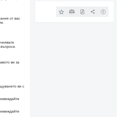
ания от вас
те.
очнявате
 въпроси.
авото ви за
щуването ви с
превеждайте
превеждайте