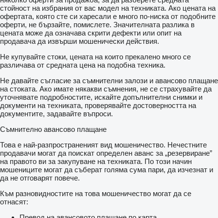
стойност на избрания от вас модел на техниката. Ако цената на
офертата, която сте си харесали е много по-ниска от подобните
оферти, не бързайте, помислете. Значителната разлика в
цената може да означава скрити дефекти или опит на
продавача да извърши мошенически действия.
Не купувайте стоки, цената на които прекалено много се
различава от средната цена на подобна техника.
Не давайте съгласие за съмнителни залози и авансово плащане
на стоката. Ако имате някакви съмнения, не се страхувайте да
уточнявате подробностите, искайте допълнителни снимки и
документи на техниката, проверявайте достоверността на
документите, задавайте въпроси.
Съмнително авансово плащане
Това е най-разпространеният вид мошеничество. Нечестните
продавачи могат да поискат определен аванс за „резервиране”
на правото ви за закупуване на техниката. По този начин
мошениците могат да съберат голяма сума пари, да изчезнат и
да не отговарят повече.
Към разновидностите на това мошеничество могат да се
отнасят:
Превод на авансовото плащане по карта