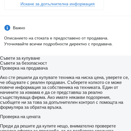
Искане за допълнителна информация
Важно
Описанието на стоката е предоставено от продавача.
Уточнявайте всички подробности директно с продавача.
Съвети за купуване
Съвети за безопасност
Проверка на продавача
Ако сте решили да купувате техника на ниска цена, уверете се,
че общувате с реален продавач. Съберете колкото се може
повече информация за собственика на техниката. Един от
начините за измама е да се представяш за реално
съществуваща фирма. Ако имате някакви подозрения,
съобщете ни за това за допълнителен контрол с помощта на
формуляра за обратна връзка.
Проверка на цената
Преди да решите да купите нещо, внимателно проверете
няколко оферти за продажба, за да разберете средната