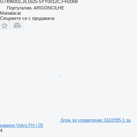
G7496002,JE1625-5YY0012C,FH2008
Португалия, ARGONCILHE
Manaiacar
Свържете се с продавача
блок за управление 3161995-1 за
камион Volvo FH | 05
4