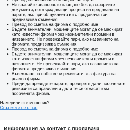
Не внасяйте авансовото плащане без да оформите
документи, потвърждаващи процеса на предаване на
парите, ако при общуването ви с продавача той
предизвиква съмнения.
Превод по сметка на фирма с подобно име
Бъдете внимателни, мошениците могат да се маскират
като известни фирми чрез незначителни промени в
названието. Не превеждайте пари, ако названието на
фирмата предизвиква съмнения.
Превод по сметка на фирма с подобно име
Бъдете внимателни, мошениците могат да се маскират
като известни фирми чрез незначителни промени в
названието. Не превеждайте пари, ако названието на
фирмата предизвиква съмнения.
Въвеждане на собствени реквизити във фактура на
реална фирма
Преди да преведете парите, проверете дали посочените
реквизити са правилни и дали те се отнасят към
посочената фирма.
Намерили сте мошеник?
Свържете се с нас
Информация за контакт с продавача