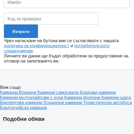
Чрез натискане на бутона вие се съгласявате с нашата
политика за конфиденциалност
и
потребителското
споразумение
.
Личните ви данни ще бъдат обработени за предоставяне на
отговор на запитването ви.
Виж също
Камиони
Влекачи
Камиони самосвали
Бордови камиони
Камиони мултилифтове с куки
Камиони фургони
Камиони шаси
Брезентови камиони
Хладилни камиони
Туристически автобуси
Боклукчийски камиони
Подобни обяви