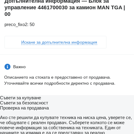
Допълнителна информация — Блок за
управление 4461700030 за камион MAN TGA |
00
preco_fixo2: 50
Искане за допълнителна информация
Важно
Описанието на стоката е предоставено от продавача.
Уточнявайте всички подробности директно с продавача.
Съвети за купуване
Съвети за безопасност
Проверка на продавача
Ако сте решили да купувате техника на ниска цена, уверете се,
че общувате с реален продавач. Съберете колкото се може
повече информация за собственика на техниката. Един от
начините за измама е да се представяш за реално