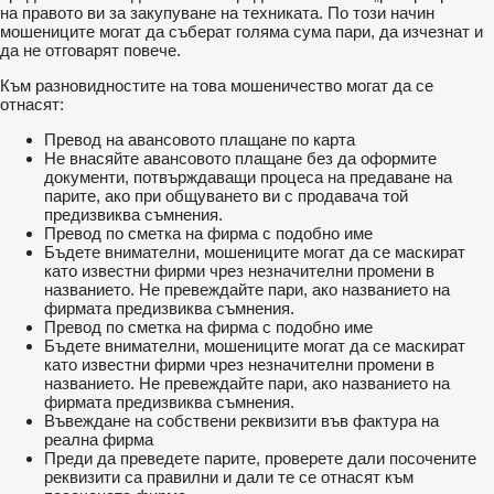
на правото ви за закупуване на техниката. По този начин
мошениците могат да съберат голяма сума пари, да изчезнат и
да не отговарят повече.
Към разновидностите на това мошеничество могат да се
отнасят:
Превод на авансовото плащане по карта
Не внасяйте авансовото плащане без да оформите
документи, потвърждаващи процеса на предаване на
парите, ако при общуването ви с продавача той
предизвиква съмнения.
Превод по сметка на фирма с подобно име
Бъдете внимателни, мошениците могат да се маскират
като известни фирми чрез незначителни промени в
названието. Не превеждайте пари, ако названието на
фирмата предизвиква съмнения.
Превод по сметка на фирма с подобно име
Бъдете внимателни, мошениците могат да се маскират
като известни фирми чрез незначителни промени в
названието. Не превеждайте пари, ако названието на
фирмата предизвиква съмнения.
Въвеждане на собствени реквизити във фактура на
реална фирма
Преди да преведете парите, проверете дали посочените
реквизити са правилни и дали те се отнасят към