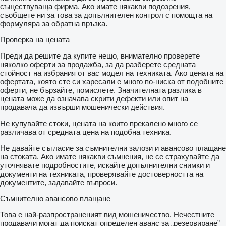
съществуваща фирма. Ако имате някакви подозрения,
съобщете ни за това за допълнителен контрол с помощта на
формуляра за обратна връзка.
Проверка на цената
Преди да решите да купите нещо, внимателно проверете
няколко оферти за продажба, за да разберете средната
стойност на избрания от вас модел на техниката. Ако цената на
офертата, която сте си харесали е много по-ниска от подобните
оферти, не бързайте, помислете. Значителната разлика в
цената може да означава скрити дефекти или опит на
продавача да извърши мошенически действия.
Не купувайте стоки, цената на които прекалено много се
различава от средната цена на подобна техника.
Не давайте съгласие за съмнителни залози и авансово плащане
на стоката. Ако имате някакви съмнения, не се страхувайте да
уточнявате подробностите, искайте допълнителни снимки и
документи на техниката, проверявайте достоверността на
документите, задавайте въпроси.
Съмнително авансово плащане
Това е най-разпространеният вид мошеничество. Нечестните
продавачи могат да поискат определен аванс за „резервиране”