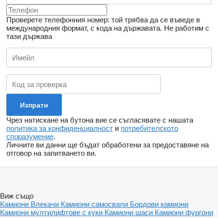
Проверете телефонния номер: той трябва да се въведе в
международния формат, с кода на държавата.
Не работим с
тази държава
Чрез натискане на бутона вие се съгласявате с нашата
политика за конфиденциалност
и
потребителското
споразумение
.
Личните ви данни ще бъдат обработени за предоставяне на
отговор на запитването ви.
Виж също
Камиони
Влекачи
Камиони самосвали
Бордови камиони
Камиони мултилифтове с куки
Камиони шаси
Камиони фургони