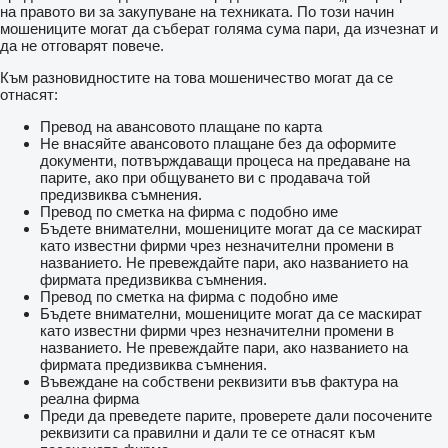
на правото ви за закупуване на техниката. По този начин
мошениците могат да съберат голяма сума пари, да изчезнат и
да не отговарят повече.
Към разновидностите на това мошеничество могат да се
отнасят:
Превод на авансовото плащане по карта
Не внасяйте авансовото плащане без да оформите
документи, потвърждаващи процеса на предаване на
парите, ако при общуването ви с продавача той
предизвиква съмнения.
Превод по сметка на фирма с подобно име
Бъдете внимателни, мошениците могат да се маскират
като известни фирми чрез незначителни промени в
названието. Не превеждайте пари, ако названието на
фирмата предизвиква съмнения.
Превод по сметка на фирма с подобно име
Бъдете внимателни, мошениците могат да се маскират
като известни фирми чрез незначителни промени в
названието. Не превеждайте пари, ако названието на
фирмата предизвиква съмнения.
Въвеждане на собствени реквизити във фактура на
реална фирма
Преди да преведете парите, проверете дали посочените
реквизити са правилни и дали те се отнасят към