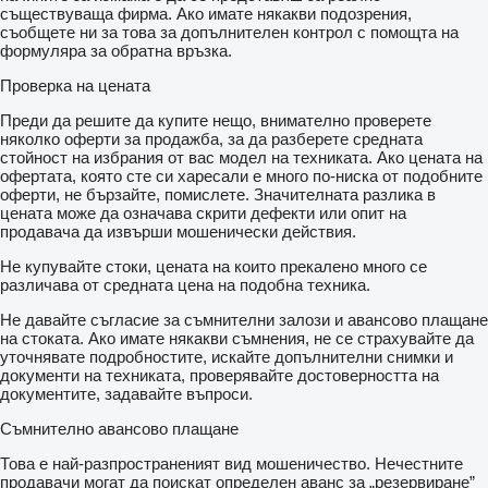
съществуваща фирма. Ако имате някакви подозрения,
съобщете ни за това за допълнителен контрол с помощта на
формуляра за обратна връзка.
Проверка на цената
Преди да решите да купите нещо, внимателно проверете
няколко оферти за продажба, за да разберете средната
стойност на избрания от вас модел на техниката. Ако цената на
офертата, която сте си харесали е много по-ниска от подобните
оферти, не бързайте, помислете. Значителната разлика в
цената може да означава скрити дефекти или опит на
продавача да извърши мошенически действия.
Не купувайте стоки, цената на които прекалено много се
различава от средната цена на подобна техника.
Не давайте съгласие за съмнителни залози и авансово плащане
на стоката. Ако имате някакви съмнения, не се страхувайте да
уточнявате подробностите, искайте допълнителни снимки и
документи на техниката, проверявайте достоверността на
документите, задавайте въпроси.
Съмнително авансово плащане
Това е най-разпространеният вид мошеничество. Нечестните
продавачи могат да поискат определен аванс за „резервиране”