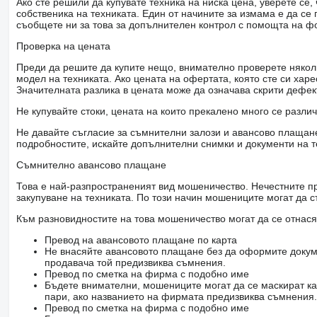
Ако сте решили да купувате техника на ниска цена, уверете с
собственика на техниката. Един от начините за измама е да с
съобщете ни за това за допълнителен контрол с помощта на ф
Проверка на цената
Преди да решите да купите нещо, внимателно проверете няколк
модел на техниката. Ако цената на офертата, която сте си хар
Значителната разлика в цената може да означава скрити дефе
Не купувайте стоки, цената на които прекалено много се разли
Не давайте съгласие за съмнителни залози и авансово плащане 
подробностите, искайте допълнителни снимки и документи на т
Съмнително авансово плащане
Това е най-разпространеният вид мошеничество. Нечестните пр
закупуване на техниката. По този начин мошениците могат да с
Към разновидностите на това мошеничество могат да се отнася
Превод на авансовото плащане по карта
Не внасяйте авансовото плащане без да оформите докум
продавача той предизвиква съмнения.
Превод по сметка на фирма с подобно име
Бъдете внимателни, мошениците могат да се маскират ка
пари, ако названието на фирмата предизвиква съмнения.
Превод по сметка на фирма с подобно име