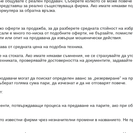
е, че общувате с реален продавач. Съберете колкото се може повеч
е представяш за реално съществуваща фирма. Ако имате някакви п
ормуляра за обратна връзка.
о оферти за продажба, за да разберете средната стойност на избр
есали е много по-ниска от подобните оферти, не бързайте, помисле
кти или опит на продавача да извърши мошенически действия.
чава от средната цена на подобна техника.
на стоката. Ако имате някакви съмнения, не се страхувайте да ут
ехниката, проверявайте достоверността на документите, задавайте
одавачи могат да поискат определен аванс за „резервиране” на пр
ъберат голяма сума пари, да изчезнат и да не отговарят повече.
т:
енти, потвърждаващи процеса на предаване на парите, ако при об
то известни фирми чрез незначителни промени в названието. Не 