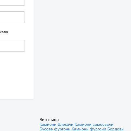
жава
Виж също
Камиони
Влекачи
Камиони самосвали
Бусове фургони
Камиони фургони
Бордови