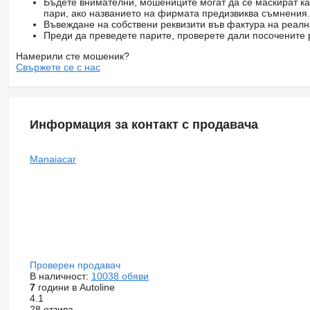
Бъдете внимателни, мошениците могат да се маскират ка
пари, ако названието на фирмата предизвиква съмнения.
Въвеждане на собствени реквизити във фактура на реал
Преди да преведете парите, проверете дали посочените 
Намерили сте мошеник?
Свържете се с нас
Информация за контакт с продавача
Manaiacar
Проверен продавач
В наличност:
10038 обяви
7
години в Autoline
4.1
28 отзива