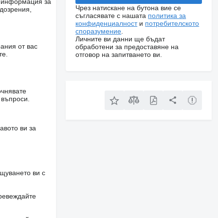
е информация за
Чрез натискане на бутона вие се
одозрения,
съгласявате с нашата
политика за
конфиденциалност
и
потребителското
споразумение
.
Личните ви данни ще бъдат
ания от вас
обработени за предоставяне на
те.
отговор на запитването ви.
очнявате
 въпроси.
авото ви за
щуването ви с
превеждайте