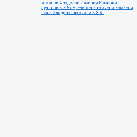
камиони
Хладилни камиони
Камиони
фургони < 3.5т
Брезентови камиони
Камиони
шаси
Хладилни камиони < 3.5т