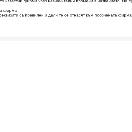
то известни фирми чрез незначителни промени в названието. Не 
на фирма
реквизити са правилни и дали те се отнасят към посочената фирма