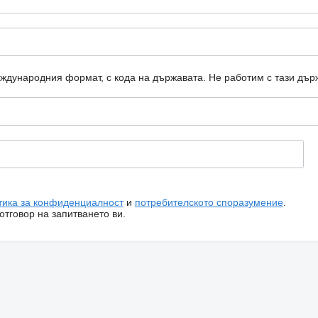
еждународния формат, с кода на държавата.
Не работим с тази дър
тика за конфиденциалност
и
потребителското споразумение
.
тговор на запитването ви.