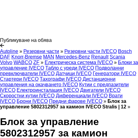
Публикуване на обява
Autoline
»
Резервни части
»
Резервни части IVECO
Bosch
DAF
Knorr-Bremse
MAN
Mercedes-Benz
Renault
Scania
Volvo
WABCO
ZF
»
Електрическа система IVECO
»
Блоки за
управление IVECO
Табло с уреди IVECO
Подволанни
превключватели IVECO
Датчици IVECO
Генератори IVECO
Стартери IVECO
Тахографи IVECO
Дистанционни
управления на окачването IVECO
Кутии с предпазители
IVECO
Електроинсталация IVECO
Двигатели IVECO
Скоростни кутии IVECO
Диференциали IVECO
Врати
IVECO
Брони IVECO
Предни фарове IVECO
»
Блок за
управление 5802312957 за камион IVECO Stralis | 12
»
Блок за управление
5802312957 за камион