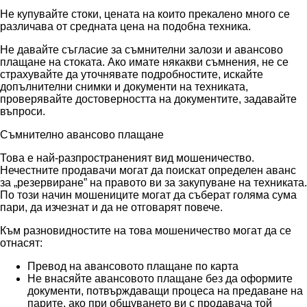
Не купувайте стоки, цената на които прекалено много се
различава от средната цена на подобна техника.
Не давайте съгласие за съмнителни залози и авансово
плащане на стоката. Ако имате някакви съмнения, не се
страхувайте да уточнявате подробностите, искайте
допълнителни снимки и документи на техниката,
проверявайте достоверността на документите, задавайте
въпроси.
Съмнително авансово плащане
Това е най-разпространеният вид мошеничество.
Нечестните продавачи могат да поискат определен аванс
за „резервиране” на правото ви за закупуване на техниката.
По този начин мошениците могат да съберат голяма сума
пари, да изчезнат и да не отговарят повече.
Към разновидностите на това мошеничество могат да се
отнасят:
Превод на авансовото плащане по карта
Не внасяйте авансовото плащане без да оформите
документи, потвърждаващи процеса на предаване на
парите, ако при общуването ви с продавача той