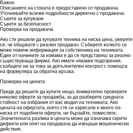
Важно
Описанието на стоката е предоставено от продавача.
Уточнявайте всички подробности директно с продавача.
Съвети за купуване
Съвети за безопасност
Проверка на продавача
Ако сте решили да купувате техника на ниска цена, уверете
се, че общувате с реален продавач. Съберете колкото се
може повече информация за собственика на техниката.
Един от начините за измама е да се представяш за реално
съществуваща фирма. Ако имате някакви подозрения,
съобщете ни за това за допълнителен контрол с помощта
на формуляра за обратна връзка.
Проверка на цената
Преди да решите да купите нещо, внимателно проверете
няколко оферти за продажба, за да разберете средната
стойност на избрания от вас модел на техниката. Ако
цената на офертата, която сте си харесали е много по-
ниска от подобните оферти, не бързайте, помислете.
Значителната разлика в цената може да означава скрити
дефекти или опит на продавача да извърши мошенически
действия.