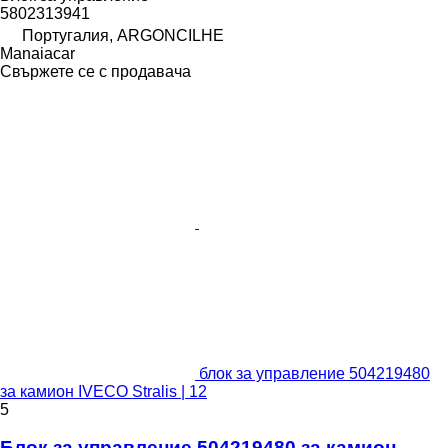
5802313941
Португалия, ARGONCILHE
Manaiacar
Свържете се с продавача
блок за управление 504219480
за камион IVECO Stralis | 12
5
Блок за управление 504219480 за камион