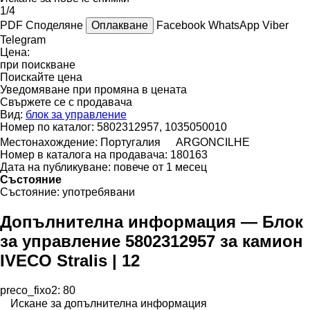
1/4
PDF
Споделяне
Оплакване
Facebook
WhatsApp
Viber
Telegram
Цена:
при поискване
Поискайте цена
Уведомяване при промяна в цената
Свържете се с продавача
Вид:
блок за управление
Номер по каталог:
5802312957, 1035050010
Местонахождение:
Португалия
ARGONCILHE
Номер в каталога на продавача:
180163
Дата на публикуване:
повече от 1 месец
Състояние
Състояние:
употребявани
Допълнителна информация — Блок
за управление 5802312957 за камион
IVECO Stralis | 12
preco_fixo2: 80
Искане за допълнителна информация