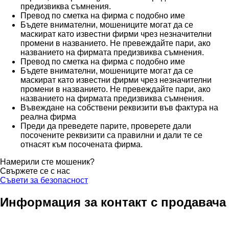
предизвиква съмнения.
Превод по сметка на фирма с подобно име
Бъдете внимателни, мошениците могат да се
маскират като известни фирми чрез незначителни
промени в названието. Не превеждайте пари, ако
названието на фирмата предизвиква съмнения.
Превод по сметка на фирма с подобно име
Бъдете внимателни, мошениците могат да се
маскират като известни фирми чрез незначителни
промени в названието. Не превеждайте пари, ако
названието на фирмата предизвиква съмнения.
Въвеждане на собствени реквизити във фактура на
реална фирма
Преди да преведете парите, проверете дали
посочените реквизити са правилни и дали те се
отнасят към посочената фирма.
Намерили сте мошеник?
Свържете се с нас
Съвети за безопасност
Информация за контакт с продавача