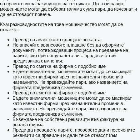
на правото ви за закупуване на техниката. По този начин
мошениците могат да съберат голяма сума пари, да изчезнат и
да не отговарят повече.
Към разновидностите на това мошеничество могат да се
отнасят:
Превод на авансовото плащане по карта
Не внасяйте авансовото плащане без да оформите
документи, потвърждаващи процеса на предаване на
парите, ако при общуването ви с продавача той
предизвиква съмнения.
Превод по сметка на фирма с подобно име
Бъдете внимателни, мошениците могат да се маскират
като известни фирми чрез незначителни промени в
названието. Не превеждайте пари, ако названието на
фирмата предизвиква съмнения.
Превод по сметка на фирма с подобно име
Бъдете внимателни, мошениците могат да се маскират
като известни фирми чрез незначителни промени в
названието. Не превеждайте пари, ако названието на
фирмата предизвиква съмнения.
Въвеждане на собствени реквизити във фактура на
реална фирма
Преди да преведете парите, проверете дали посочените
реквизити са правилни и дали те се отнасят към