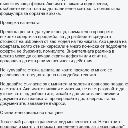
съществуваща фирма. Ако имате някакви подозрения,
съобщете ни за това за допълнителен контрол с помощта на
формуляра за обратна връзка.
Проверка на цената
Преди да решите да купите нещо, внимателно проверете
няколко оферти за продажба, за да разберете средната
стойност на избрания от вас модел на техниката. Ако цената на
офертата, която сте си харесали е много по-ниска от подобните
оферти, не бързайте, помислете. Значителната разлика в
цената може да означава скрити дефекти или опит на
продавача да извърши мошенически действия.
Не купувайте стоки, цената на които прекалено много се
различава от средната цена на подобна техника.
Не давайте съгласие за съмнителни залози и авансово плащане
на стоката. Ако имате някакви съмнения, не се страхувайте да
уточнявате подробностите, искайте допълнителни снимки и
документи на техниката, проверявайте достоверността на
документите, задавайте въпроси.
Съмнително авансово плащане
Това е най-разпространеният вид мошеничество. Нечестните
продавачи могат да поискат определен аванс за „резервиране”