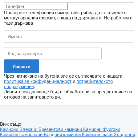
Проверете телефонния номер: той трябва да се въведе в
международния формат, с кода на държавата.
Не работим с
тази държава
Чрез натискане на бутона вие се съгласявате с нашата
политика за конфиденциалност
и
потребителското
споразумение
.
Личните ви данни ще бъдат обработени за предоставяне на
отговор на запитването ви.
Виж също
Камиони
Влекачи
Брезентови камиони
Камиони фургони
Камиони самосвали
Бордови камиони
Камиони шаси
Хладилни