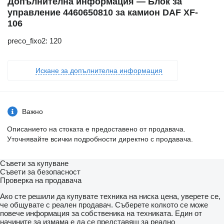
Допълнителна информация — Блок за
управление 4460650810 за камион DAF XF-
106
preco_fixo2: 120
Искане за допълнителна информация
Важно
Описанието на стоката е предоставено от продавача.
Уточнявайте всички подробности директно с продавача.
Съвети за купуване
Съвети за безопасност
Проверка на продавача
Ако сте решили да купувате техника на ниска цена, уверете се,
че общувате с реален продавач. Съберете колкото се може
повече информация за собственика на техниката. Един от
начините за измама е да се представяш за реално