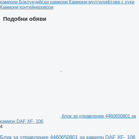
камиони
Боклукчийски камиони
Камиони мултилифтове с куки
Камиони контейнеровози
Подобни обяви
блок за управление 4460650801 за
камион DAF XF- 106
4
Блок за управление 4460650801 за камион DAF XF- 106