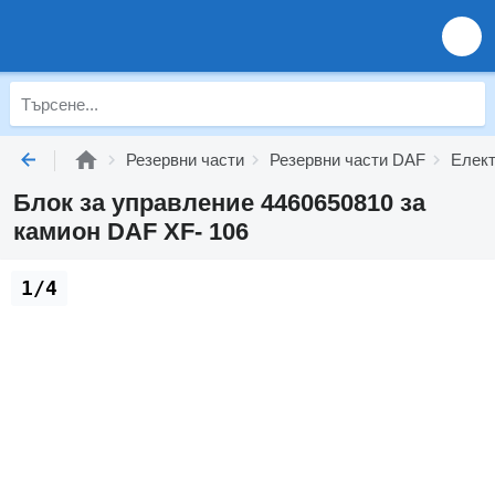
Резервни части
Резервни части DAF
Елект
Блок за управление 4460650810 за
камион DAF XF- 106
1/4