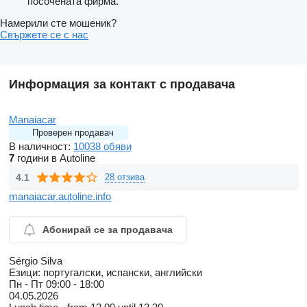
посочената фирма.
Намерили сте мошеник?
Свържете се с нас
Информация за контакт с продавача
Manaiacar
Проверен продавач
В наличност:
10038 обяви
7
години в Autoline
4.1
28 отзива
manaiacar.autoline.info
Абонирай се за продавача
Sérgio Silva
Езици:
португалски, испански, английски
Пн - Пт
09:00 - 18:00
04.05.2026