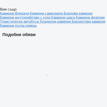
Виж също
Камиони
Влекачи
Камиони самосвали
Бордови камиони
Камиони мултилифтове с куки
Камиони шаси
Камиони фургони
Туристически автобуси
Хладилни камиони
Брезентови камиони
Камиони пътна помощ
Подобни обяви