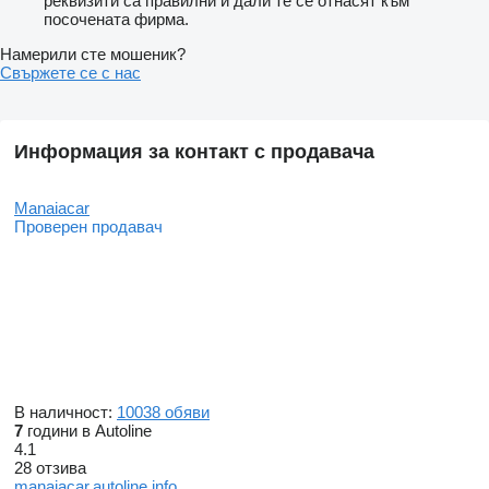
реквизити са правилни и дали те се отнасят към
посочената фирма.
Намерили сте мошеник?
Свържете се с нас
Информация за контакт с продавача
Manaiacar
Проверен продавач
В наличност:
10038 обяви
7
години в Autoline
4.1
28 отзива
manaiacar.autoline.info