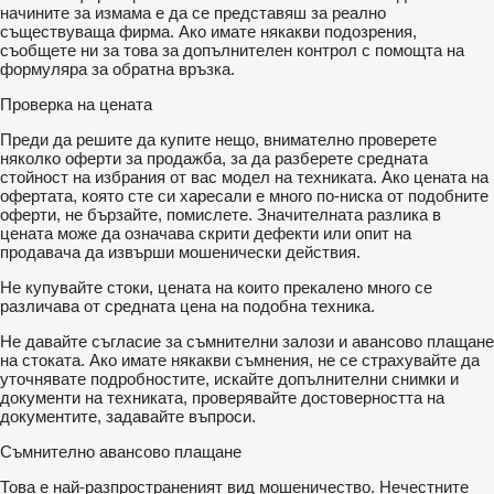
начините за измама е да се представяш за реално
съществуваща фирма. Ако имате някакви подозрения,
съобщете ни за това за допълнителен контрол с помощта на
формуляра за обратна връзка.
Проверка на цената
Преди да решите да купите нещо, внимателно проверете
няколко оферти за продажба, за да разберете средната
стойност на избрания от вас модел на техниката. Ако цената на
офертата, която сте си харесали е много по-ниска от подобните
оферти, не бързайте, помислете. Значителната разлика в
цената може да означава скрити дефекти или опит на
продавача да извърши мошенически действия.
Не купувайте стоки, цената на които прекалено много се
различава от средната цена на подобна техника.
Не давайте съгласие за съмнителни залози и авансово плащане
на стоката. Ако имате някакви съмнения, не се страхувайте да
уточнявате подробностите, искайте допълнителни снимки и
документи на техниката, проверявайте достоверността на
документите, задавайте въпроси.
Съмнително авансово плащане
Това е най-разпространеният вид мошеничество. Нечестните