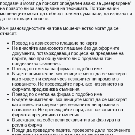
продавачи могат да поискат определен аванс за „резервиране”
на правото ви за закупуване на техниката. По този начин
мошениците могат да съберат голяма сума пари, да изчезнат и
да не отговарят повече.
Към разновидностите на това мошеничество могат да се
отнасят:
Превод на авансовото плащане по карта
Не внасяйте авансовото плащане без да оформите
документи, потвърждаващи процеса на предаване на
парите, ако при общуването ви с продавача той
предизвиква съмнения.
Превод по сметка на фирма с подобно име
Бъдете внимателни, мошениците могат да се маскират
като известни фирми чрез незначителни промени в
названието. Не превеждайте пари, ако названието на
фирмата предизвиква съмнения.
Превод по сметка на фирма с подобно име
Бъдете внимателни, мошениците могат да се маскират
като известни фирми чрез незначителни промени в
названието. Не превеждайте пари, ако названието на
фирмата предизвиква съмнения.
Въвеждане на собствени реквизити във фактура на
реална фирма
Преди да преведете парите, проверете дали посочените