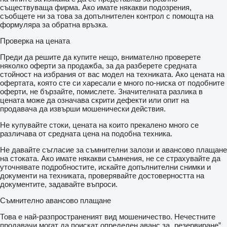
съществуваща фирма. Ако имате някакви подозрения,
съобщете ни за това за допълнителен контрол с помощта на
формуляра за обратна връзка.
Проверка на цената
Преди да решите да купите нещо, внимателно проверете
няколко оферти за продажба, за да разберете средната
стойност на избрания от вас модел на техниката. Ако цената на
офертата, която сте си харесали е много по-ниска от подобните
оферти, не бързайте, помислете. Значителната разлика в
цената може да означава скрити дефекти или опит на
продавача да извърши мошенически действия.
Не купувайте стоки, цената на които прекалено много се
различава от средната цена на подобна техника.
Не давайте съгласие за съмнителни залози и авансово плащане
на стоката. Ако имате някакви съмнения, не се страхувайте да
уточнявате подробностите, искайте допълнителни снимки и
документи на техниката, проверявайте достоверността на
документите, задавайте въпроси.
Съмнително авансово плащане
Това е най-разпространеният вид мошеничество. Нечестните
продавачи могат да поискат определен аванс за „резервиране”