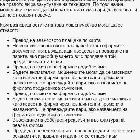
на правото ви за закупуване на техниката. По този начин
мошениците могат да съберат голяма сума пари, да изчезнат и
да не отговарят повече.
Към разновидностите на това мошеничество могат да се
отнасят:
Превод на авансовото плащане по карта
Не внасяйте авансовото плащане без да оформите
документи, потвърждаващи процеса на предаване на
парите, ако при общуването ви с продавача той
предизвиква съмнения.
Превод по сметка на фирма с подобно име
Бъдете внимателни, мошениците могат да се маскират
като известни фирми чрез незначителни промени в
названието. Не превеждайте пари, ако названието на
фирмата предизвиква съмнения.
Превод по сметка на фирма с подобно име
Бъдете внимателни, мошениците могат да се маскират
като известни фирми чрез незначителни промени в
названието. Не превеждайте пари, ако названието на
фирмата предизвиква съмнения.
Въвеждане на собствени реквизити във фактура на
реална фирма
Преди да преведете парите, проверете дали посочените
реквизити са правилни и дали те се отнасят към