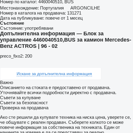
Номер по каталог:
4460040510, BUS
Местонахождение:
Португалия
ARGONCILHE
Номер в каталога на продавача:
131271
Дата на публикуване:
повече от 1 месец
Състояние
Състояние:
употребявани
Допълнителна информация — Блок за
управление 4460040510,BUS за камион Mercedes-
Benz ACTROS | 96 - 02
preco_fixo2: 200
Искане за допълнителна информация
Важно
Описанието на стоката е предоставено от продавача.
Уточнявайте всички подробности директно с продавача.
Съвети за купуване
Съвети за безопасност
Проверка на продавача
Ако сте решили да купувате техника на ниска цена, уверете се,
че общувате с реален продавач. Съберете колкото се може
повече информация за собственика на техниката. Един от
начините за измама е да се представяш за реално