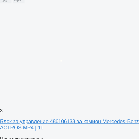
3
Блок за управление 486106133 за камион Mercedes-Benz
ACTROS MP4 | 11
Цена при поискване