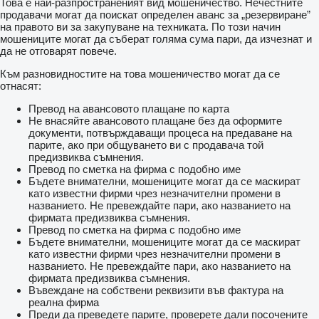
Това е най-разпространеният вид мошеничество. Нечестните
продавачи могат да поискат определен аванс за „резервиране”
на правото ви за закупуване на техниката. По този начин
мошениците могат да съберат голяма сума пари, да изчезнат и
да не отговарят повече.
Към разновидностите на това мошеничество могат да се
отнасят:
Превод на авансовото плащане по карта
Не внасяйте авансовото плащане без да оформите
документи, потвърждаващи процеса на предаване на
парите, ако при общуването ви с продавача той
предизвиква съмнения.
Превод по сметка на фирма с подобно име
Бъдете внимателни, мошениците могат да се маскират
като известни фирми чрез незначителни промени в
названието. Не превеждайте пари, ако названието на
фирмата предизвиква съмнения.
Превод по сметка на фирма с подобно име
Бъдете внимателни, мошениците могат да се маскират
като известни фирми чрез незначителни промени в
названието. Не превеждайте пари, ако названието на
фирмата предизвиква съмнения.
Въвеждане на собствени реквизити във фактура на
реална фирма
Преди да преведете парите, проверете дали посочените