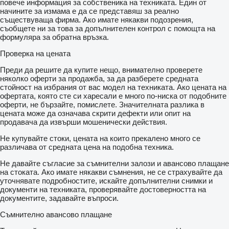
повече информация за собственика на техниката. Един от
начините за измама е да се представяш за реално
съществуваща фирма. Ако имате някакви подозрения,
съобщете ни за това за допълнителен контрол с помощта на
формуляра за обратна връзка.
Проверка на цената
Преди да решите да купите нещо, внимателно проверете
няколко оферти за продажба, за да разберете средната
стойност на избрания от вас модел на техниката. Ако цената на
офертата, която сте си харесали е много по-ниска от подобните
оферти, не бързайте, помислете. Значителната разлика в
цената може да означава скрити дефекти или опит на
продавача да извърши мошенически действия.
Не купувайте стоки, цената на които прекалено много се
различава от средната цена на подобна техника.
Не давайте съгласие за съмнителни залози и авансово плащане
на стоката. Ако имате някакви съмнения, не се страхувайте да
уточнявате подробностите, искайте допълнителни снимки и
документи на техниката, проверявайте достоверността на
документите, задавайте въпроси.
Съмнително авансово плащане