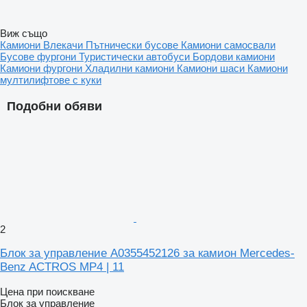
Виж също
Камиони
Влекачи
Пътнически бусове
Камиони самосвали
Бусове фургони
Туристически автобуси
Бордови камиони
Камиони фургони
Хладилни камиони
Камиони шаси
Камиони
мултилифтове с куки
Подобни обяви
2
Блок за управление A0355452126 за камион Mercedes-
Benz ACTROS MP4 | 11
Цена при поискване
Блок за управление