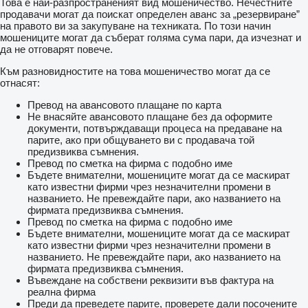
Това е най-разпространеният вид мошеничество. Нечестните
продавачи могат да поискат определен аванс за „резервиране”
на правото ви за закупуване на техниката. По този начин
мошениците могат да съберат голяма сума пари, да изчезнат и
да не отговарят повече.
Към разновидностите на това мошеничество могат да се
отнасят:
Превод на авансовото плащане по карта
Не внасяйте авансовото плащане без да оформите
документи, потвърждаващи процеса на предаване на
парите, ако при общуването ви с продавача той
предизвиква съмнения.
Превод по сметка на фирма с подобно име
Бъдете внимателни, мошениците могат да се маскират
като известни фирми чрез незначителни промени в
названието. Не превеждайте пари, ако названието на
фирмата предизвиква съмнения.
Превод по сметка на фирма с подобно име
Бъдете внимателни, мошениците могат да се маскират
като известни фирми чрез незначителни промени в
названието. Не превеждайте пари, ако названието на
фирмата предизвиква съмнения.
Въвеждане на собствени реквизити във фактура на
реална фирма
Преди да преведете парите, проверете дали посочените