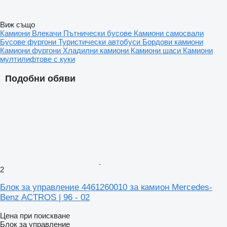
Виж също
Камиони
Влекачи
Пътнически бусове
Камиони самосвали
Бусове фургони
Туристически автобуси
Бордови камиони
Камиони фургони
Хладилни камиони
Камиони шаси
Камиони
мултилифтове с куки
Подобни обяви
2
Блок за управление 4461260010 за камион Mercedes-
Benz ACTROS | 96 - 02
Цена при поискване
Блок за управление