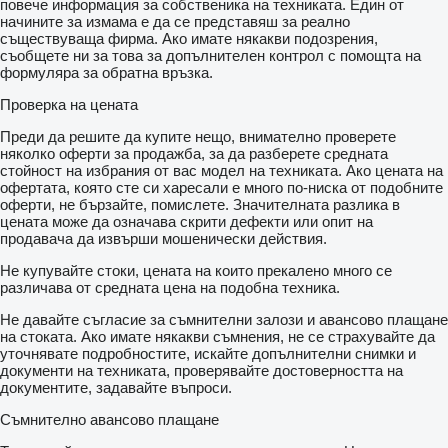
повече информация за собственика на техниката. Един от
начините за измама е да се представяш за реално
съществуваща фирма. Ако имате някакви подозрения,
съобщете ни за това за допълнителен контрол с помощта на
формуляра за обратна връзка.
Проверка на цената
Преди да решите да купите нещо, внимателно проверете
няколко оферти за продажба, за да разберете средната
стойност на избрания от вас модел на техниката. Ако цената на
офертата, която сте си харесали е много по-ниска от подобните
оферти, не бързайте, помислете. Значителната разлика в
цената може да означава скрити дефекти или опит на
продавача да извърши мошенически действия.
Не купувайте стоки, цената на които прекалено много се
различава от средната цена на подобна техника.
Не давайте съгласие за съмнителни залози и авансово плащане
на стоката. Ако имате някакви съмнения, не се страхувайте да
уточнявате подробностите, искайте допълнителни снимки и
документи на техниката, проверявайте достоверността на
документите, задавайте въпроси.
Съмнително авансово плащане