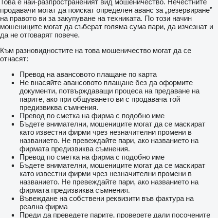
Това е най-разпространеният вид мошеничество. Нечестните
продавачи могат да поискат определен аванс за „резервиране”
на правото ви за закупуване на техниката. По този начин
мошениците могат да съберат голяма сума пари, да изчезнат и
да не отговарят повече.
Към разновидностите на това мошеничество могат да се
отнасят:
Превод на авансовото плащане по карта
Не внасяйте авансовото плащане без да оформите
документи, потвърждаващи процеса на предаване на
парите, ако при общуването ви с продавача той
предизвиква съмнения.
Превод по сметка на фирма с подобно име
Бъдете внимателни, мошениците могат да се маскират
като известни фирми чрез незначителни промени в
названието. Не превеждайте пари, ако названието на
фирмата предизвиква съмнения.
Превод по сметка на фирма с подобно име
Бъдете внимателни, мошениците могат да се маскират
като известни фирми чрез незначителни промени в
названието. Не превеждайте пари, ако названието на
фирмата предизвиква съмнения.
Въвеждане на собствени реквизити във фактура на
реална фирма
Преди да преведете парите, проверете дали посочените