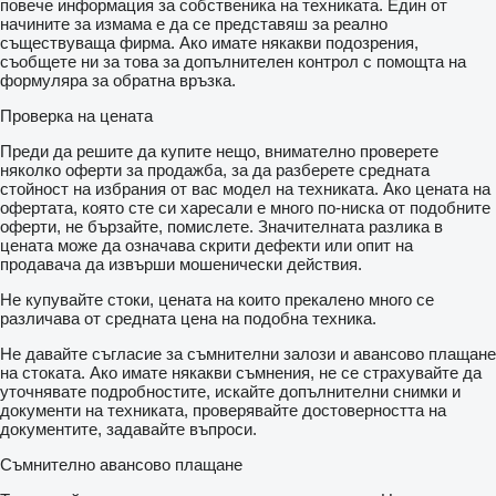
повече информация за собственика на техниката. Един от
начините за измама е да се представяш за реално
съществуваща фирма. Ако имате някакви подозрения,
съобщете ни за това за допълнителен контрол с помощта на
формуляра за обратна връзка.
Проверка на цената
Преди да решите да купите нещо, внимателно проверете
няколко оферти за продажба, за да разберете средната
стойност на избрания от вас модел на техниката. Ако цената на
офертата, която сте си харесали е много по-ниска от подобните
оферти, не бързайте, помислете. Значителната разлика в
цената може да означава скрити дефекти или опит на
продавача да извърши мошенически действия.
Не купувайте стоки, цената на които прекалено много се
различава от средната цена на подобна техника.
Не давайте съгласие за съмнителни залози и авансово плащане
на стоката. Ако имате някакви съмнения, не се страхувайте да
уточнявате подробностите, искайте допълнителни снимки и
документи на техниката, проверявайте достоверността на
документите, задавайте въпроси.
Съмнително авансово плащане