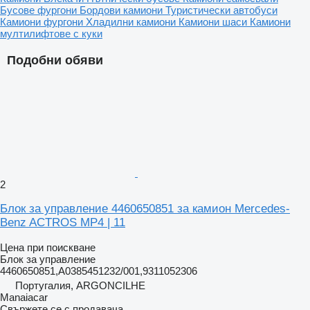
Бусове фургони
Бордови камиони
Туристически автобуси
Камиони фургони
Хладилни камиони
Камиони шаси
Камиони
мултилифтове с куки
Подобни обяви
2
Блок за управление 4460650851 за камион Mercedes-
Benz ACTROS MP4 | 11
Цена при поискване
Блок за управление
4460650851,A0385451232/001,9311052306
Португалия, ARGONCILHE
Manaiacar
Свържете се с продавача