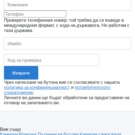
Проверете телефонния номер: той трябва да се въведе в
международния формат, с кода на държавата.
Не работим с
тази държава
Чрез натискане на бутона вие се съгласявате с нашата
политика за конфиденциалност
и
потребителското
споразумение
.
Личните ви данни ще бъдат обработени за предоставяне на
отговор на запитването ви.
Виж също
Камиони
Влекачи
Пътнически бусове
Камиони самосвали