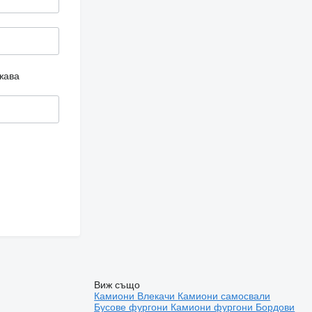
жава
Виж също
Камиони
Влекачи
Камиони самосвали
Бусове фургони
Камиони фургони
Бордови