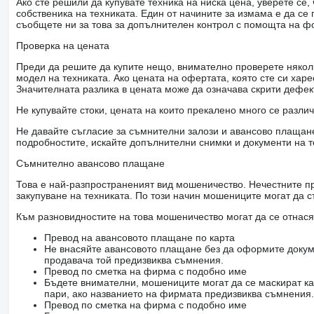
Ако сте решили да купувате техника на ниска цена, уверете с
собственика на техниката. Един от начините за измама е да с
съобщете ни за това за допълнителен контрол с помощта на ф
Проверка на цената
Преди да решите да купите нещо, внимателно проверете няколк
модел на техниката. Ако цената на офертата, която сте си хар
Значителната разлика в цената може да означава скрити дефе
Не купувайте стоки, цената на които прекалено много се разли
Не давайте съгласие за съмнителни залози и авансово плащане 
подробностите, искайте допълнителни снимки и документи на т
Съмнително авансово плащане
Това е най-разпространеният вид мошеничество. Нечестните пр
закупуване на техниката. По този начин мошениците могат да с
Към разновидностите на това мошеничество могат да се отнася
Превод на авансовото плащане по карта
Не внасяйте авансовото плащане без да оформите докум
продавача той предизвиква съмнения.
Превод по сметка на фирма с подобно име
Бъдете внимателни, мошениците могат да се маскират ка
пари, ако названието на фирмата предизвиква съмнения.
Превод по сметка на фирма с подобно име