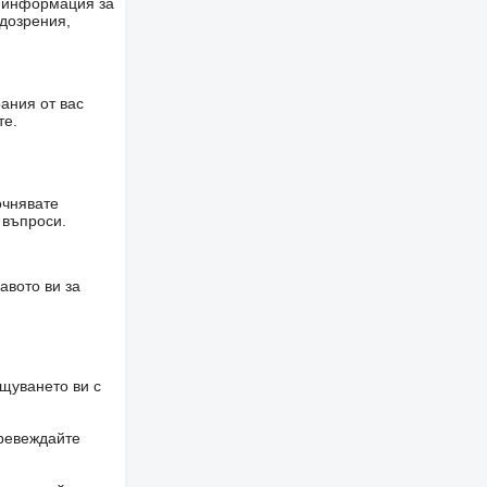
е информация за
одозрения,
ания от вас
те.
очнявате
 въпроси.
авото ви за
щуването ви с
превеждайте