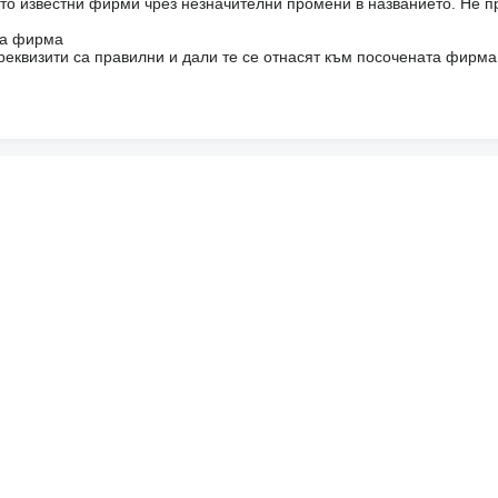
то известни фирми чрез незначителни промени в названието. Не 
на фирма
реквизити са правилни и дали те се отнасят към посочената фирма