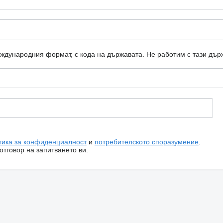
еждународния формат, с кода на държавата.
Не работим с тази дър
тика за конфиденциалност
и
потребителското споразумение
.
тговор на запитването ви.