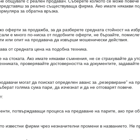
е, че общувате с реален продавач. Съберете колкото се може повеч
е представяш за реално съществуваща фирма. Ако имате някакви п
ормуляра за обратна връзка.
о оферти за продажба, за да разберете средната стойност на избр
есали е много по-ниска от подобните оферти, не бързайте, помисле
кти или опит на продавача да извърши мошенически действия.
чава от средната цена на подобна техника.
на стоката. Ако имате някакви съмнения, не се страхувайте да ут
ехниката, проверявайте достоверността на документите, задавайте
одавачи могат да поискат определен аванс за „резервиране” на пр
ъберат голяма сума пари, да изчезнат и да не отговарят повече.
т:
енти, потвърждаващи процеса на предаване на парите, ако при об
то известни фирми чрез незначителни промени в названието. Не 