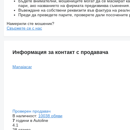
Бъдете внимателни, мошениците могат да се маскират ка
пари, ако названието на фирмата предизвиква съмнения.
Въвеждане на собствени реквизити във фактура на реал
Преди да преведете парите, проверете дали посочените 
Намерили сте мошеник?
Свържете се с нас
Информация за контакт с продавача
Manaiacar
Проверен продавач
В наличност:
10038 обяви
7
години в Autoline
4.1
28 отзива