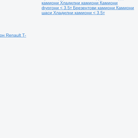
камиони
Хладилни камиони
Камиони
фургони < 3.5т
Брезентови камиони
Камиони
шаси
Хладилни камиони < 3.5т
он Renault T-