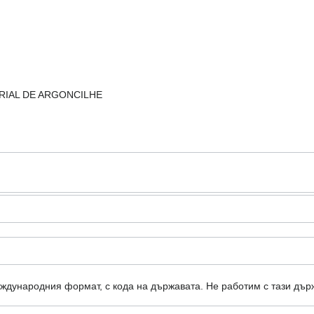
TRIAL DE ARGONCILHE
еждународния формат, с кода на държавата.
Не работим с тази дър