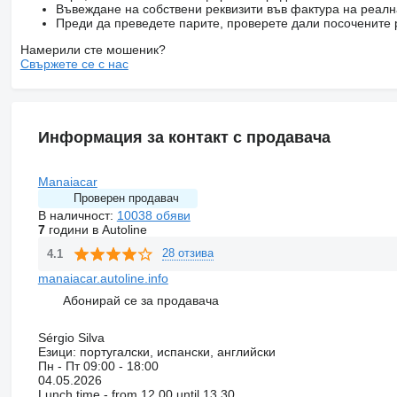
Въвеждане на собствени реквизити във фактура на реал
Преди да преведете парите, проверете дали посочените 
Намерили сте мошеник?
Свържете се с нас
Информация за контакт с продавача
Manaiacar
Проверен продавач
В наличност:
10038 обяви
7
години в Autoline
28 отзива
4.1
manaiacar.autoline.info
Абонирай се за продавача
Sérgio Silva
Езици:
португалски, испански, английски
Пн - Пт
09:00 - 18:00
04.05.2026
Lunch time - from 12.00 until 13.30