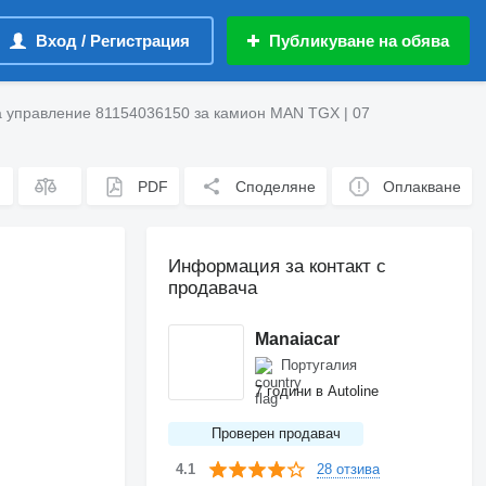
Вход / Регистрация
Публикуване на обява
а управление 81154036150 за камион MAN TGX | 07
PDF
Споделяне
Оплакване
Информация за контакт с
продавача
Manaiacar
Португалия
7 години в Autoline
Проверен продавач
28 отзива
4.1