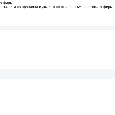
на фирма
реквизити са правилни и дали те се отнасят към посочената фирма