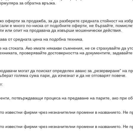
ормуляра за обратна връзка.
о оферти за продажба, за да разберете средната стойност на избр
есали е много по-ниска от подобните оферти, не бързайте, помисле
кти или опит на продавача да извърши мошенически действия.
чава от средната цена на подобна техника.
на стоката. Ако имате някакви съмнения, не се страхувайте да ут
ехниката, проверявайте достоверността на документите, задавайте
одавачи могат да поискат определен аванс за „резервиране” на пр
ъберат голяма сума пари, да изчезнат и да не отговарят повече.
т:
енти, потвърждаващи процеса на предаване на парите, ако при об
то известни фирми чрез незначителни промени в названието. Не 
то известни фирми чрез незначителни промени в названието. Не 