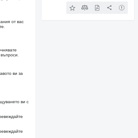
ания от вас
те.
очнявате
 въпроси.
авото ви за
щуването ви с
превеждайте
превеждайте