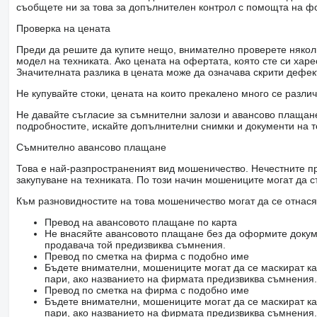
съобщете ни за това за допълнителен контрол с помощта на ф
Проверка на цената
Преди да решите да купите нещо, внимателно проверете няколк
модел на техниката. Ако цената на офертата, която сте си хар
Значителната разлика в цената може да означава скрити дефе
Не купувайте стоки, цената на които прекалено много се разли
Не давайте съгласие за съмнителни залози и авансово плащане 
подробностите, искайте допълнителни снимки и документи на т
Съмнително авансово плащане
Това е най-разпространеният вид мошеничество. Нечестните пр
закупуване на техниката. По този начин мошениците могат да с
Към разновидностите на това мошеничество могат да се отнася
Превод на авансовото плащане по карта
Не внасяйте авансовото плащане без да оформите докум
продавача той предизвиква съмнения.
Превод по сметка на фирма с подобно име
Бъдете внимателни, мошениците могат да се маскират ка
пари, ако названието на фирмата предизвиква съмнения.
Превод по сметка на фирма с подобно име
Бъдете внимателни, мошениците могат да се маскират ка
пари, ако названието на фирмата предизвиква съмнения.