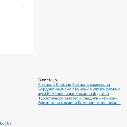
Виж също
Камиони
Влекачи
Камиони самосвали
Бордови камиони
Камиони мултилифтове с
куки
Камиони шаси
Камиони фургони
Туристически автобуси
Хладилни камиони
Брезентови камиони
Камиони пътна помощ
X | 07