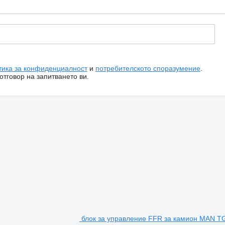
тика за конфиденциалност
и
потребителското споразумение
.
тговор на запитването ви.
блок за управление FFR за камион MAN TG