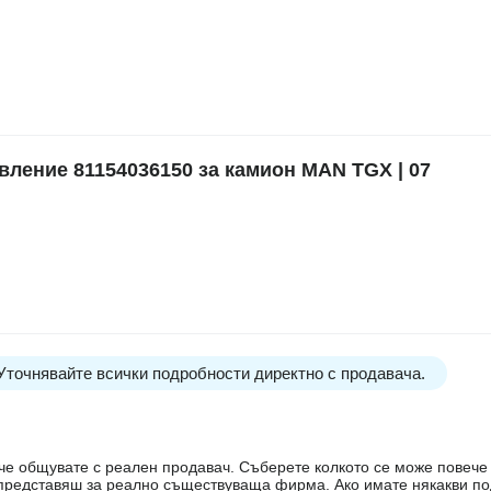
ление 81154036150 за камион MAN TGX | 07
 Уточнявайте всички подробности директно с продавача.
е, че общувате с реален продавач. Съберете колкото се може повеч
е представяш за реално съществуваща фирма. Ако имате някакви п