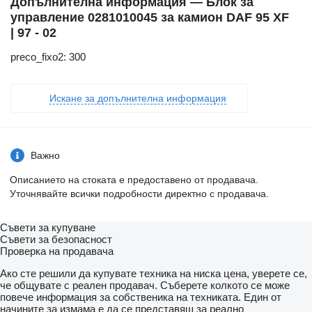
Допълнителна информация — Блок за
управление 0281010045 за камион DAF 95 XF
| 97 - 02
preco_fixo2: 300
Искане за допълнителна информация
Важно
Описанието на стоката е предоставено от продавача.
Уточнявайте всички подробности директно с продавача.
Съвети за купуване
Съвети за безопасност
Проверка на продавача
Ако сте решили да купувате техника на ниска цена, уверете се,
че общувате с реален продавач. Съберете колкото се може
повече информация за собственика на техниката. Един от
начините за измама е да се представяш за реално