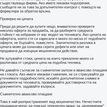
съществуваща фирма. Ако имате някакви подозрения,
съобщете ни за това за допълнителен контрол с помощта на
формуляра за обратна връзка.
Проверка на цената
Преди да решите да купите нещо, внимателно проверете
няколко оферти за продажба, за да разберете средната
стойност на избрания от вас модел на техниката. Ако цената на
офертата, която сте си харесали е много по-ниска от подобните
оферти, не бързайте, помислете. Значителната разлика в
цената може да означава скрити дефекти или опит на
продавача да извърши мошенически действия.
Не купувайте стоки, цената на които прекалено много се
различава от средната цена на подобна техника.
Не давайте съгласие за съмнителни залози и авансово плащане
на стоката. Ако имате някакви съмнения, не се страхувайте да
уточнявате подробностите, искайте допълнителни снимки и
документи на техниката, проверявайте достоверността на
документите, задавайте въпроси.
Съмнително авансово плащане
Това е най-разпространеният вид мошеничество. Нечестните
продавачи могат да поискат определен аванс за „резервиране”