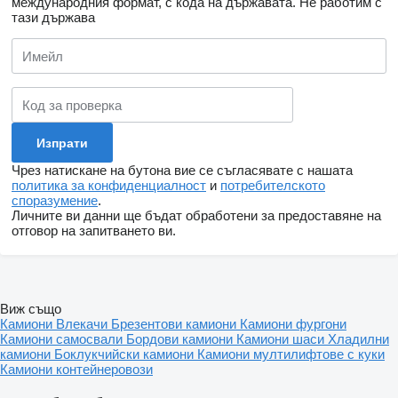
международния формат, с кода на държавата.
Не работим с
тази държава
Чрез натискане на бутона вие се съгласявате с нашата
политика за конфиденциалност
и
потребителското
споразумение
.
Личните ви данни ще бъдат обработени за предоставяне на
отговор на запитването ви.
Виж също
Камиони
Влекачи
Брезентови камиони
Камиони фургони
Камиони самосвали
Бордови камиони
Камиони шаси
Хладилни
камиони
Боклукчийски камиони
Камиони мултилифтове с куки
Камиони контейнеровози