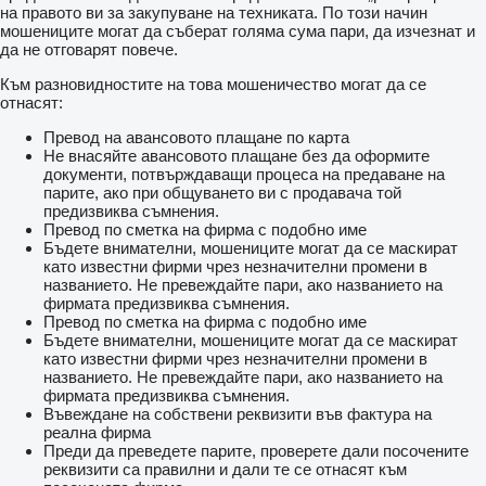
на правото ви за закупуване на техниката. По този начин
мошениците могат да съберат голяма сума пари, да изчезнат и
да не отговарят повече.
Към разновидностите на това мошеничество могат да се
отнасят:
Превод на авансовото плащане по карта
Не внасяйте авансовото плащане без да оформите
документи, потвърждаващи процеса на предаване на
парите, ако при общуването ви с продавача той
предизвиква съмнения.
Превод по сметка на фирма с подобно име
Бъдете внимателни, мошениците могат да се маскират
като известни фирми чрез незначителни промени в
названието. Не превеждайте пари, ако названието на
фирмата предизвиква съмнения.
Превод по сметка на фирма с подобно име
Бъдете внимателни, мошениците могат да се маскират
като известни фирми чрез незначителни промени в
названието. Не превеждайте пари, ако названието на
фирмата предизвиква съмнения.
Въвеждане на собствени реквизити във фактура на
реална фирма
Преди да преведете парите, проверете дали посочените
реквизити са правилни и дали те се отнасят към