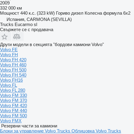
2009
332 000 км
Мощност
440 к.с. (323 kW)
Гориво
дизел
Колесна формула
6x2
Испания, CARMONA (SEVILLA)
Trucks Eucarmo sl
Свържете се с продавача
Други модели в секцията "бордови камиони Volvo"
Volvo FE
Volvo FH
Volvo FH 420
Volvo FH 460
Volvo FH 500
Volvo FH 540
Volvo FH16
Volvo FL
Volvo FL 280
Volvo FM 330
Volvo FM 370
Volvo FM 420
Volvo FM 440
Volvo FM 500
Volvo FMX
Резервни части за камиони
Блоки за управление Volvo Trucks
Облицовка Volvo Trucks