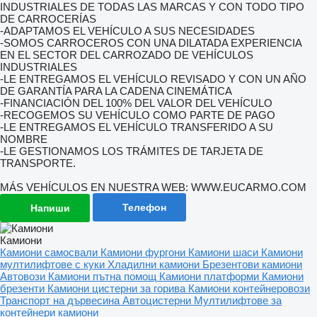
INDUSTRIALES DE TODAS LAS MARCAS Y CON TODO TIPO
DE CARROCERÍAS
-ADAPTAMOS EL VEHÍCULO A SUS NECESIDADES
-SOMOS CARROCEROS CON UNA DILATADA EXPERIENCIA
EN EL SECTOR DEL CARROZADO DE VEHÍCULOS
INDUSTRIALES
-LE ENTREGAMOS EL VEHÍCULO REVISADO Y CON UN AÑO
DE GARANTÍA PARA LA CADENA CINEMÁTICA
-FINANCIACIÓN DEL 100% DEL VALOR DEL VEHÍCULO
-RECOGEMOS SU VEHÍCULO COMO PARTE DE PAGO
-LE ENTREGAMOS EL VEHÍCULO TRANSFERIDO A SU
NOMBRE
-LE GESTIONAMOS LOS TRÁMITES DE TARJETA DE
TRANSPORTE.
MÁS VEHÍCULOS EN NUESTRA WEB: WWW.EUCARMO.COM
Телефон
Напиши
Камиони
Камиони самосвали
Камиони фургони
Камиони шаси
Камиони
мултилифтове с куки
Хладилни камиони
Брезентови камиони
Автовози
Камиони пътна помощ
Камиони платформи
Камиони
брезенти
Камиони цистерни за горива
Камиони контейнеровози
Транспорт на дървесина
Автоцистерни
Мултилифтове за
контейнери камиони