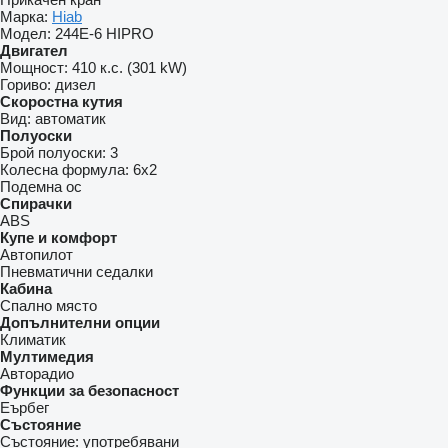
Марка:
Hiab
Модел:
244E-6 HIPRO
Двигател
Мощност:
410 к.с. (301 kW)
Гориво:
дизел
Скоростна кутия
Вид:
автоматик
Полуоски
Брой полуоски:
3
Колесна формула:
6x2
Подемна ос
Спирачки
ABS
Купе и комфорт
Автопилот
Пневматични седалки
Кабина
Спално място
Допълнителни опции
Климатик
Мултимедия
Авторадио
Функции за безопасност
Еърбег
Състояние
Състояние:
употребявани