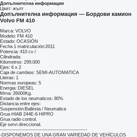
Допълнителна информация
Цвят:
жълт
Допълнителна информация — Бордови камион
Volvo FM 410
Marca: VOLVO
Modelo: FM 410
Estado: OCASIÓN
Fecha 1 matriculación:2011
Potencia: 410 cv /
Cilindrada:
Kilometros: 299.000
Ejes: 6 x 2
Caja de cambios: SEMI-AUTOMATICA
Literas: 1
Normas europeas: 5
Energia: DIESEL
Mma: 26000Kg.
Estado de los neumaticos: 80%
Distancia entre ejes:
Suspensión:Ballesta / Neumatica
Grua HIAB 244E-6 HIPRO
Grua radio control.
Eje servi direccional.
---------------------------------------------------------
-DISPONEMOS DE UNA GRAN VARIEDAD DE VEHÍCULOS