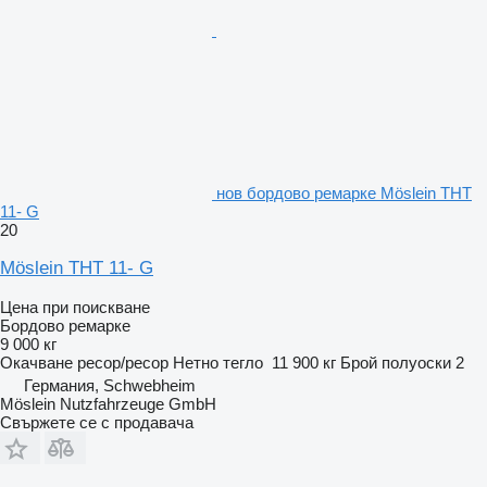
нов бордово ремарке Möslein THT
11- G
20
Möslein THT 11- G
Цена при поискване
Бордово ремарке
9 000 кг
Окачване
ресор/ресор
Нетно тегло
11 900 кг
Брой полуоски
2
Германия, Schwebheim
Möslein Nutzfahrzeuge GmbH
Свържете се с продавача