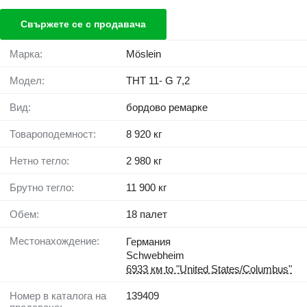
Свържете се с продавача
Марка:
Möslein
Модел:
THT 11- G 7,2
Вид:
бордово ремарке
Товароподемност:
8 920 кг
Нетно тегло:
2 980 кг
Брутно тегло:
11 900 кг
Обем:
18 палет
Местонахождение:
Германия
Schwebheim
6933 км to "United States/Columbus"
Номер в каталога на
139409