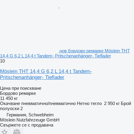
нов бордово ремарке Möslein THT
14,4 G 6,2 L 14,4 t Tandem- Pritschenanhänger- Tieflader
10
Möslein THT 14,4 G 6,2 L 14,4 t Tandem-
Pritschenanhänger- Tieflader
Цена при поискване
Бордово ремарке
11 450 кг
Окачване
пневматично/пневматично
Нетно тегло
2 950 кг
Брой
полуоски
2
Германия, Schwebheim
Möslein Nutzfahrzeuge GmbH
Свържете се с продавача