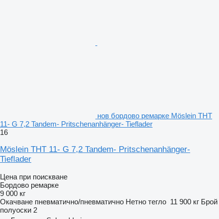
нов бордово ремарке Möslein THT
11- G 7,2 Tandem- Pritschenanhänger- Tieflader
16
Möslein THT 11- G 7,2 Tandem- Pritschenanhänger-
Tieflader
Цена при поискване
Бордово ремарке
9 000 кг
Окачване
пневматично/пневматично
Нетно тегло
11 900 кг
Брой
полуоски
2