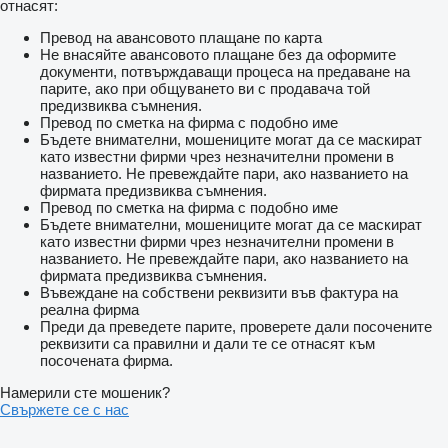
отнасят:
Превод на авансовото плащане по карта
Не внасяйте авансовото плащане без да оформите
документи, потвърждаващи процеса на предаване на
парите, ако при общуването ви с продавача той
предизвиква съмнения.
Превод по сметка на фирма с подобно име
Бъдете внимателни, мошениците могат да се маскират
като известни фирми чрез незначителни промени в
названието. Не превеждайте пари, ако названието на
фирмата предизвиква съмнения.
Превод по сметка на фирма с подобно име
Бъдете внимателни, мошениците могат да се маскират
като известни фирми чрез незначителни промени в
названието. Не превеждайте пари, ако названието на
фирмата предизвиква съмнения.
Въвеждане на собствени реквизити във фактура на
реална фирма
Преди да преведете парите, проверете дали посочените
реквизити са правилни и дали те се отнасят към
посочената фирма.
Намерили сте мошеник?
Свържете се с нас