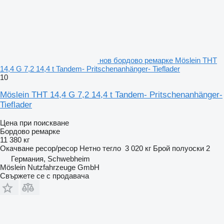
нов бордово ремарке Möslein THT
14,4 G 7,2 14,4 t Tandem- Pritschenanhänger- Tieflader
10
Möslein THT 14,4 G 7,2 14,4 t Tandem- Pritschenanhänger-
Tieflader
Цена при поискване
Бордово ремарке
11 380 кг
Окачване
ресор/ресор
Нетно тегло
3 020 кг
Брой полуоски
2
Германия, Schwebheim
Möslein Nutzfahrzeuge GmbH
Свържете се с продавача