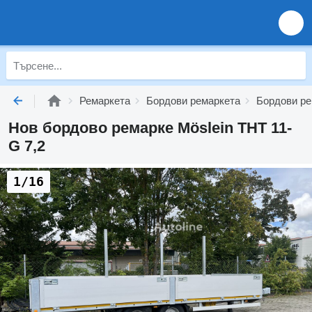
Ремаркета
Бордови ремаркета
Бордови ре
Нов бордово ремарке Möslein THT 11-
G 7,2
1/16