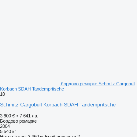
бордово ремарке Schmitz Cargobull
Korbach SDAH Tandempritsche
10
Schmitz Cargobull Korbach SDAH Tandempritsche
3 900 €
≈ 7 641 лв.
Бордово ремарке
2004
5 540 кг
Нетно тегло
2 460 кг
Брой полуоски
2