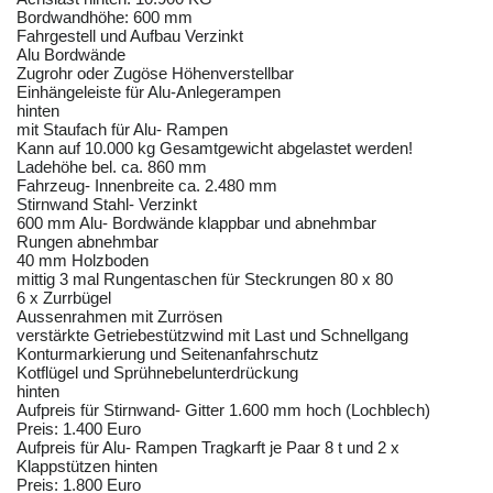
Bordwandhöhe: 600 mm
Fahrgestell und Aufbau Verzinkt
Alu Bordwände
Zugrohr oder Zugöse Höhenverstellbar
Einhängeleiste für Alu-Anlegerampen
hinten
mit Staufach für Alu- Rampen
Kann auf 10.000 kg Gesamtgewicht abgelastet werden!
Ladehöhe bel. ca. 860 mm
Fahrzeug- Innenbreite ca. 2.480 mm
Stirnwand Stahl- Verzinkt
600 mm Alu- Bordwände klappbar und abnehmbar
Rungen abnehmbar
40 mm Holzboden
mittig 3 mal Rungentaschen für Steckrungen 80 x 80
6 x Zurrbügel
Aussenrahmen mit Zurrösen
verstärkte Getriebestützwind mit Last und Schnellgang
Konturmarkierung und Seitenanfahrschutz
Kotflügel und Sprühnebelunterdrückung
hinten
Aufpreis für Stirnwand- Gitter 1.600 mm hoch (Lochblech)
Preis: 1.400 Euro
Aufpreis für Alu- Rampen Tragkarft je Paar 8 t und 2 x
Klappstützen hinten
Preis: 1.800 Euro