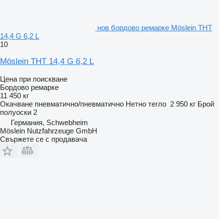
нов бордово ремарке Möslein THT
14,4 G 6,2 L
10
Möslein THT 14,4 G 6,2 L
Цена при поискване
Бордово ремарке
11 450 кг
Окачване
пневматично/пневматично
Нетно тегло
2 950 кг
Брой
полуоски
2
Германия, Schwebheim
Möslein Nutzfahrzeuge GmbH
Свържете се с продавача