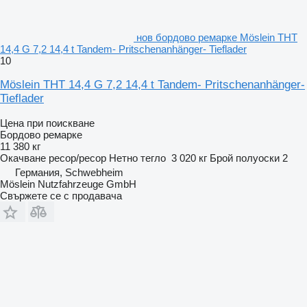
нов бордово ремарке Möslein THT
14,4 G 7,2 14,4 t Tandem- Pritschenanhänger- Tieflader
10
Möslein THT 14,4 G 7,2 14,4 t Tandem- Pritschenanhänger-
Tieflader
Цена при поискване
Бордово ремарке
11 380 кг
Окачване
ресор/ресор
Нетно тегло
3 020 кг
Брой полуоски
2
Германия, Schwebheim
Möslein Nutzfahrzeuge GmbH
Свържете се с продавача