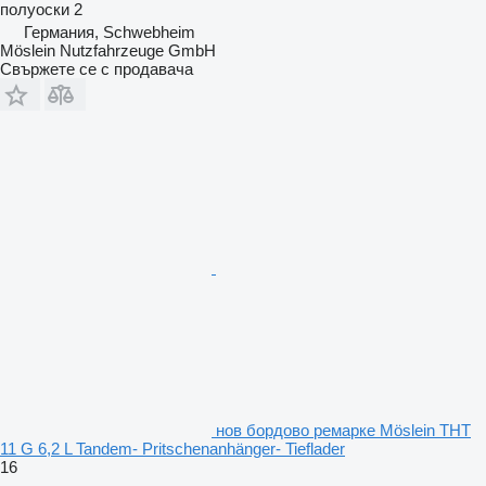
полуоски
2
Германия, Schwebheim
Möslein Nutzfahrzeuge GmbH
Свържете се с продавача
нов бордово ремарке Möslein THT
11 G 6,2 L Tandem- Pritschenanhänger- Tieflader
16