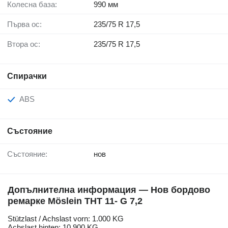
Колесна база:
990 мм
Първа ос:
235/75 R 17,5
Втора ос:
235/75 R 17,5
Спирачки
ABS
Състояние
Състояние:
нов
Допълнителна информация — Нов бордово
ремарке Möslein THT 11- G 7,2
Stützlast / Achslast vorn: 1.000 KG
Achslast hinten: 10.900 KG