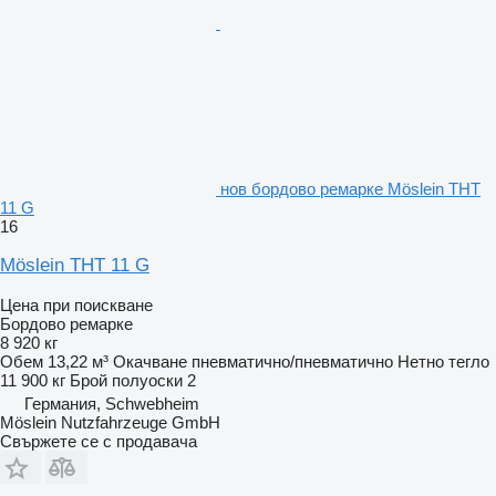
нов бордово ремарке Möslein THT
11 G
16
Möslein THT 11 G
Цена при поискване
Бордово ремарке
8 920 кг
Обем
13,22 м³
Окачване
пневматично/пневматично
Нетно тегло
11 900 кг
Брой полуоски
2
Германия, Schwebheim
Möslein Nutzfahrzeuge GmbH
Свържете се с продавача