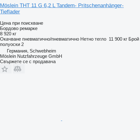
Möslein THT 11 G 6,2 L Tandem- Pritschenanhänger-
Tieflader
Цена при поискване
Бордово ремарке
8 920 кг
Окачване
пневматично/пневматично
Нетно тегло
11 900 кг
Брой
полуоски
2
Германия, Schwebheim
Möslein Nutzfahrzeuge GmbH
Свържете се с продавача