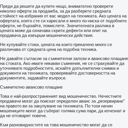
Преди да решите да купите нещо, внимателно проверете
няколко оферти за продажба, за да разберете средната
стойност на избрания от вас модел на техниката. Ако цената на
офертата, която сте си харесали е много по-ниска от подобните
оферти, не бързайте, помислете. Значителната разлика в
цената може да означава скрити дефекти или опит на
продавача да извърши мошенически действия.
Не купувайте стоки, цената на които прекалено много се
различава от средната цена на подобна техника.
Не давайте съгласие за съмнителни залози и авансово плащане
на стоката. Ако имате някакви съмнения, не се страхувайте да
уточнявате подробностите, искайте допълнителни снимки и
документи на техниката, проверявайте достоверността на
документите, задавайте въпроси.
Съмнително авансово плащане
Това е най-разпространеният вид мошеничество. Нечестните
продавачи могат да поискат определен аванс за „резервиране”
на правото ви за закупуване на техниката. По този начин
мошениците могат да съберат голяма сума пари, да изчезнат и
да не отговарят повече.
Към разновидностите на това мошеничество могат да се