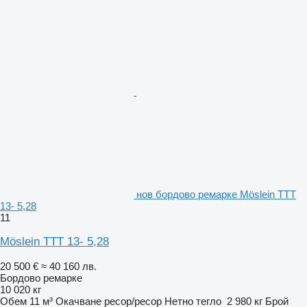
нов бордово ремарке Möslein TTT
13- 5,28
11
Möslein TTT 13- 5,28
20 500 €
≈ 40 160 лв.
Бордово ремарке
10 020 кг
Обем
11 м³
Окачване
ресор/ресор
Нетно тегло
2 980 кг
Брой