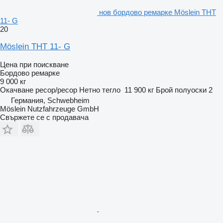
нов бордово ремарке Möslein THT
11- G
20
Möslein THT 11- G
Цена при поискване
Бордово ремарке
9 000 кг
Окачване
ресор/ресор
Нетно тегло
11 900 кг
Брой полуоски
2
Германия, Schwebheim
Möslein Nutzfahrzeuge GmbH
Свържете се с продавача