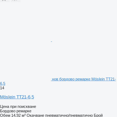
нов бордово ремарке Möslein TT21-
6,5
14
Möslein TT21-6,5
Цена при поискване
Бордово ремарке
Обем
14,92 м³
Окачване
пневматично/пневматично
Брой