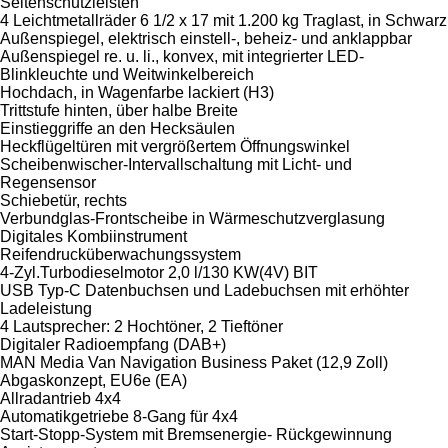
Seitenschutzleisten
4 Leichtmetallräder 6 1/2 x 17 mit 1.200 kg Traglast, in Schwarz
Außenspiegel, elektrisch einstell-, beheiz- und anklappbar
Außenspiegel re. u. li., konvex, mit integrierter LED-
Blinkleuchte und Weitwinkelbereich
Hochdach, in Wagenfarbe lackiert (H3)
Trittstufe hinten, über halbe Breite
Einstieggriffe an den Hecksäulen
Heckflügeltüren mit vergrößertem Öffnungswinkel
Scheibenwischer-Intervallschaltung mit Licht- und
Regensensor
Schiebetür, rechts
Verbundglas-Frontscheibe in Wärmeschutzverglasung
Digitales Kombiinstrument
Reifendrucküberwachungssystem
4-Zyl.Turbodieselmotor 2,0 l/130 KW(4V) BIT
USB Typ-C Datenbuchsen und Ladebuchsen mit erhöhter
Ladeleistung
4 Lautsprecher: 2 Hochtöner, 2 Tieftöner
Digitaler Radioempfang (DAB+)
MAN Media Van Navigation Business Paket (12,9 Zoll)
Abgaskonzept, EU6e (EA)
Allradantrieb 4x4
Automatikgetriebe 8-Gang für 4x4
Start-Stopp-System mit Bremsenergie- Rückgewinnung