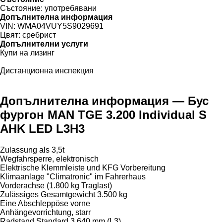
Състояние:
употребявани
Допълнителна информация
VIN:
WMA04VUY5S9029691
Цвят:
сребрист
Допълнителни услуги
Купи на лизинг
Дистанционна инспекция
Допълнителна информация — Бус
фургон MAN TGE 3.200 Individual S
AHK LED L3H3
Zulassung als 3,5t
Wegfahrsperre, elektronisch
Elektrische Klemmleiste und KFG Vorbereitung
Klimaanlage "Climatronic" im Fahrerhaus
Vorderachse (1.800 kg Traglast)
Zulässiges Gesamtgewicht 3.500 kg
Eine Abschleppöse vorne
Anhängevorrichtung, starr
Radstand Standard 3.640 mm (L3)