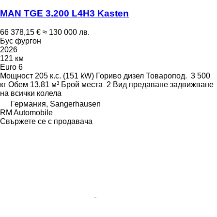
MAN TGE 3.200 L4H3 Kasten
66 378,15 €
≈ 130 000 лв.
Бус фургон
2026
121 км
Euro 6
Мощност
205 к.с. (151 kW)
Гориво
дизел
Товаропод.
3 500
кг
Обем
13,81 м³
Брой места
2
Вид предаване
задвижване
на всички колела
Германия, Sangerhausen
RM Automobile
Свържете се с продавача