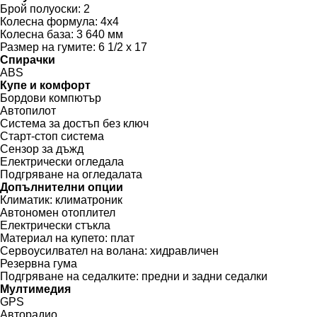
Брой полуоски:
2
Колесна формула:
4x4
Колесна база:
3 640 мм
Размер на гумите:
6 1/2 x 17
Спирачки
ABS
Купе и комфорт
Бордови компютър
Автопилот
Система за достъп без ключ
Старт-стоп система
Сензор за дъжд
Електрически огледала
Подгряване на огледалата
Допълнителни опции
Климатик:
климатроник
Автономен отоплител
Електрически стъкла
Материал на купето:
плат
Сервоусилвател на волана:
хидравличен
Резервна гума
Подгряване на седалките:
предни и задни седалки
Мултимедия
GPS
Авторадио