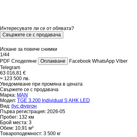
Интересувате ли се от обявата?
Свържете се с продавача
Искане за повече снимки
1/44
PDF
Споделяне
Оплакване
Facebook
WhatsApp
Viber
Telegram
63 016,81 €
≈ 123 500 лв.
Уведомяване при промяна в цената
Свържете се с продавача
Марка:
MAN
Модел:
TGE 3.200 Individual S AHK LED
Вид:
бус фургон
Първа регистрация:
2026-05
Пробег:
132 км
Брой места:
3
Обем:
10,91 м³
Товароподемност:
3 500 кг