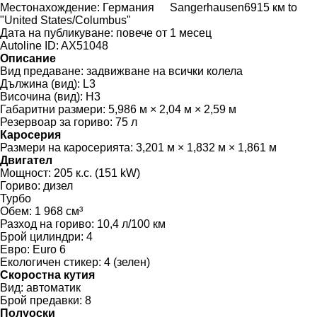
Местонахождение:
Германия
Sangerhausen
6915 км to
"United States/Columbus"
Дата на публикуване:
повече от 1 месец
Autoline ID:
AX51048
Описание
Вид предаване:
задвижване на всички колела
Дължина (вид):
L3
Височина (вид):
H3
Габаритни размери:
5,986 м × 2,04 м × 2,59 м
Резервоар за гориво:
75 л
Каросерия
Размери на каросерията:
3,201 м × 1,832 м × 1,861 м
Двигател
Мощност:
205 к.с. (151 kW)
Гориво:
дизел
Турбо
Обем:
1 968 см³
Разход на гориво:
10,4 л/100 км
Брой цилиндри:
4
Евро:
Euro 6
Екологичен стикер:
4 (зелен)
Скоростна кутия
Вид:
автоматик
Брой предавки:
8
Полуоски