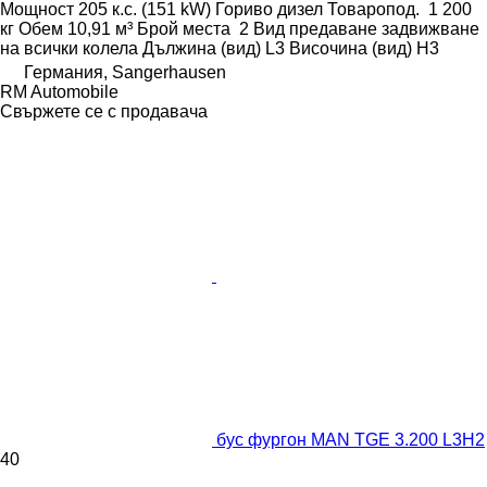
Мощност
205 к.с. (151 kW)
Гориво
дизел
Товаропод.
1 200
кг
Обем
10,91 м³
Брой места
2
Вид предаване
задвижване
на всички колела
Дължина (вид)
L3
Височина (вид)
H3
Германия, Sangerhausen
RM Automobile
Свържете се с продавача
бус фургон MAN TGE 3.200 L3H2
40