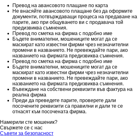
Превод на авансовото плащане по карта
Не внасяйте авансовото плащане без да оформите
документи, потвърждаващи процеса на предаване на
парите, ако при общуването ви с продавача той
предизвиква съмнения.
Превод по сметка на фирма с подобно име
Бъдете внимателни, мошениците могат да се
маскират като известни фирми чрез незначителни
промени в названието. Не превеждайте пари, ако
названието на фирмата предизвиква съмнения.
Превод по сметка на фирма с подобно име
Бъдете внимателни, мошениците могат да се
маскират като известни фирми чрез незначителни
промени в названието. Не превеждайте пари, ако
названието на фирмата предизвиква съмнения.
Въвеждане на собствени реквизити във фактура на
реална фирма
Преди да преведете парите, проверете дали
посочените реквизити са правилни и дали те се
отнасят към посочената фирма.
Намерили сте мошеник?
Свържете се с нас
Съвети за безопасност