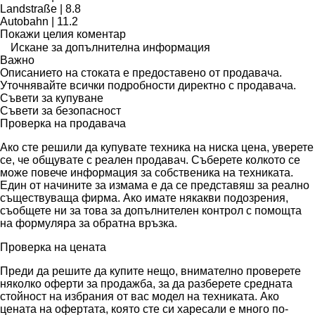
Landstraße | 8.8
Autobahn | 11.2
Покажи целия коментар
Искане за допълнителна информация
Важно
Описанието на стоката е предоставено от продавача.
Уточнявайте всички подробности директно с продавача.
Съвети за купуване
Съвети за безопасност
Проверка на продавача
Ако сте решили да купувате техника на ниска цена, уверете
се, че общувате с реален продавач. Съберете колкото се
може повече информация за собственика на техниката.
Един от начините за измама е да се представяш за реално
съществуваща фирма. Ако имате някакви подозрения,
съобщете ни за това за допълнителен контрол с помощта
на формуляра за обратна връзка.
Проверка на цената
Преди да решите да купите нещо, внимателно проверете
няколко оферти за продажба, за да разберете средната
стойност на избрания от вас модел на техниката. Ако
цената на офертата, която сте си харесали е много по-