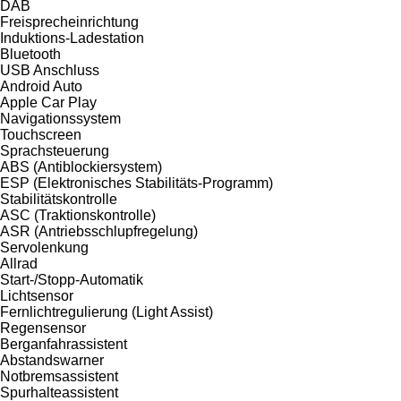
DAB
Freisprecheinrichtung
Induktions-Ladestation
Bluetooth
USB Anschluss
Android Auto
Apple Car Play
Navigationssystem
Touchscreen
Sprachsteuerung
ABS (Antiblockiersystem)
ESP (Elektronisches Stabilitäts-Programm)
Stabilitätskontrolle
ASC (Traktionskontrolle)
ASR (Antriebsschlupfregelung)
Servolenkung
Allrad
Start-/Stopp-Automatik
Lichtsensor
Fernlichtregulierung (Light Assist)
Regensensor
Berganfahrassistent
Abstandswarner
Notbremsassistent
Spurhalteassistent