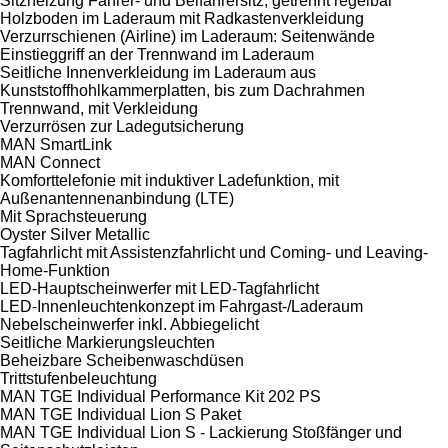
Sitzheizung Fahrer- und Beifahrersitz, getrennt regelbar
Holzboden im Laderaum mit Radkastenverkleidung
Verzurrschienen (Airline) im Laderaum: Seitenwände
Einstieggriff an der Trennwand im Laderaum
Seitliche Innenverkleidung im Laderaum aus
Kunststoffhohlkammerplatten, bis zum Dachrahmen
Trennwand, mit Verkleidung
Verzurrösen zur Ladegutsicherung
MAN SmartLink
MAN Connect
Komforttelefonie mit induktiver Ladefunktion, mit
Außenantennenanbindung (LTE)
Mit Sprachsteuerung
Oyster Silver Metallic
Tagfahrlicht mit Assistenzfahrlicht und Coming- und Leaving-
Home-Funktion
LED-Hauptscheinwerfer mit LED-Tagfahrlicht
LED-Innenleuchtenkonzept im Fahrgast-/Laderaum
Nebelscheinwerfer inkl. Abbiegelicht
Seitliche Markierungsleuchten
Beheizbare Scheibenwaschdüsen
Trittstufenbeleuchtung
MAN TGE Individual Performance Kit 202 PS
MAN TGE Individual Lion S Paket
MAN TGE Individual Lion S - Lackierung Stoßfänger und