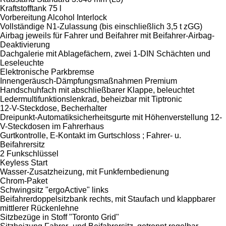
Kraftstofftank 75 l
Vorbereitung Alcohol Interlock
Vollständige N1-Zulassung (bis einschließlich 3,5 t zGG)
Airbag jeweils für Fahrer und Beifahrer mit Beifahrer-Airbag-
Deaktivierung
Dachgalerie mit Ablagefächern, zwei 1-DIN Schächten und
Leseleuchte
Elektronische Parkbremse
Innengeräusch-Dämpfungsmaßnahmen Premium
Handschuhfach mit abschließbarer Klappe, beleuchtet
Ledermultifunktionslenkrad, beheizbar mit Tiptronic
12-V-Steckdose, Becherhalter
Dreipunkt-Automatiksicherheitsgurte mit Höhenverstellung 12-
V-Steckdosen im Fahrerhaus
Gurtkontrolle, E-Kontakt im Gurtschloss ; Fahrer- u.
Beifahrersitz
2 Funkschlüssel
Keyless Start
Wasser-Zusatzheizung, mit Funkfernbedienung
Chrom-Paket
Schwingsitz "ergoActive" links
Beifahrerdoppelsitzbank rechts, mit Staufach und klappbarer
mittlerer Rückenlehne
Sitzbezüge in Stoff "Toronto Grid"