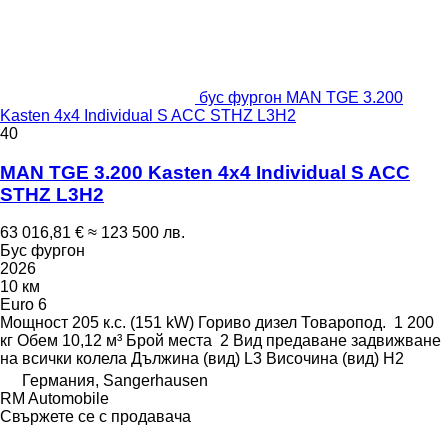
бус фургон MAN TGE 3.200
Kasten 4x4 Individual S ACC STHZ L3H2
40
MAN TGE 3.200 Kasten 4x4 Individual S ACC
STHZ L3H2
63 016,81 €
≈ 123 500 лв.
Бус фургон
2026
10 км
Euro 6
Мощност
205 к.с. (151 kW)
Гориво
дизел
Товаропод.
1 200
кг
Обем
10,12 м³
Брой места
2
Вид предаване
задвижване
на всички колела
Дължина (вид)
L3
Височина (вид)
H2
Германия, Sangerhausen
RM Automobile
Свържете се с продавача