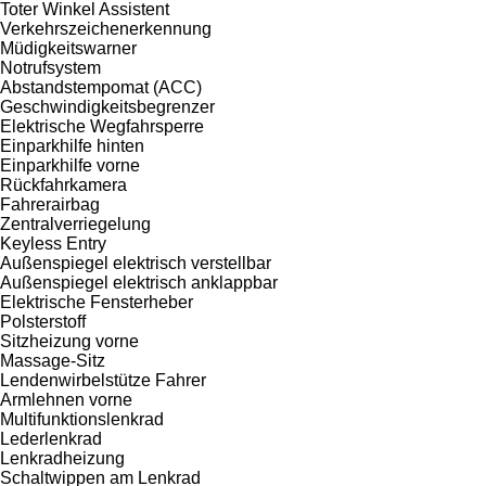
Toter Winkel Assistent
Verkehrszeichenerkennung
Müdigkeitswarner
Notrufsystem
Abstandstempomat (ACC)
Geschwindigkeitsbegrenzer
Elektrische Wegfahrsperre
Einparkhilfe hinten
Einparkhilfe vorne
Rückfahrkamera
Fahrerairbag
Zentralverriegelung
Keyless Entry
Außenspiegel elektrisch verstellbar
Außenspiegel elektrisch anklappbar
Elektrische Fensterheber
Polsterstoff
Sitzheizung vorne
Massage-Sitz
Lendenwirbelstütze Fahrer
Armlehnen vorne
Multifunktionslenkrad
Lederlenkrad
Lenkradheizung
Schaltwippen am Lenkrad