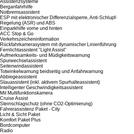
Assistenzsysteme
Berganfahrhilfe
Notbremsassistent
ESP mit elektronischer Differenzialsperre, Anti-Schlupf-
Regelung (ASR) und ABS
Einparkhilfe vorne und hinten
ACC Stop & Go
Verkehrszeicheninformation
Rückfahrkamerasystem mit dynamischer Linienführung
Fernlichtassistent "Light Assist"
Aufmerksamkeits- und Müdigkeitswarnung
Spurwechselassistent
Seitenwindassistent
Totwinkelwarnung beidseitig und Anfahrwarnung
Abbiegeassistent
Stauassistent (inkl. aktivem Spurhalteassistent)
Intelligenter Geschwindigkeitsassistent
Mit Multifunktionskamera
Cruise Assist
Steinschlagschutz (ohne CO2-Optimierung)
Fahrerassistenz Paket - City
Licht & Sicht Paket
Komfort Paket Plus
Bordcomputer
Radio