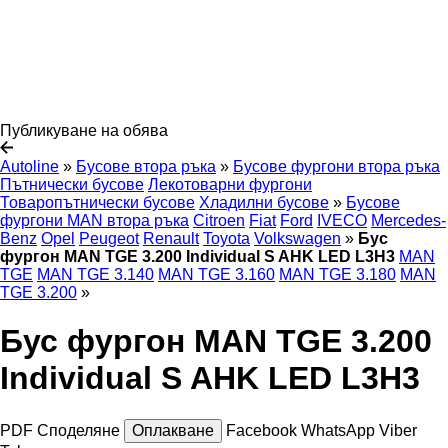
Публикуване на обява
Autoline
»
Бусове втора ръка
»
Бусове фургони втора ръка
Пътнически бусове
Лекотоварни фургони
Товаропътнически бусове
Хладилни бусове
»
Бусове
фургони MAN втора ръка
Citroen
Fiat
Ford
IVECO
Mercedes-
Benz
Opel
Peugeot
Renault
Toyota
Volkswagen
»
Бус
фургон MAN TGE 3.200 Individual S AHK LED L3H3
MAN
TGE
MAN TGE 3.140
MAN TGE 3.160
MAN TGE 3.180
MAN
TGE 3.200
»
Бус фургон MAN TGE 3.200
Individual S AHK LED L3H3
PDF
Споделяне
Оплакване
Facebook
WhatsApp
Viber