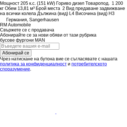
Мощност
205 к.с. (151 kW)
Гориво
дизел
Товаропод.
1 200
кг
Обем
13,81 м³
Брой места
2
Вид предаване
задвижване
на всички колела
Дължина (вид)
L4
Височина (вид)
H3
Германия, Sangerhausen
RM Automobile
Свържете се с продавача
Абонирайте се за нови обяви от тази рубрика
бусове фургони
MAN
Абонирай се
Чрез натискане на бутона вие се съгласявате с нашата
политика за конфиденциалност
и
потребителското
споразумение
.