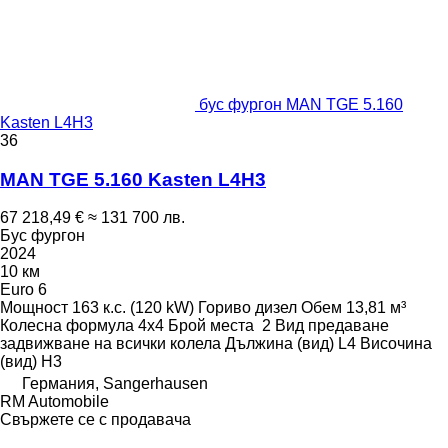
бус фургон MAN TGE 5.160
Kasten L4H3
36
MAN TGE 5.160 Kasten L4H3
67 218,49 €
≈ 131 700 лв.
Бус фургон
2024
10 км
Euro 6
Мощност
163 к.с. (120 kW)
Гориво
дизел
Обем
13,81 м³
Колесна формула
4x4
Брой места
2
Вид предаване
задвижване на всички колела
Дължина (вид)
L4
Височина
(вид)
H3
Германия, Sangerhausen
RM Automobile
Свържете се с продавача