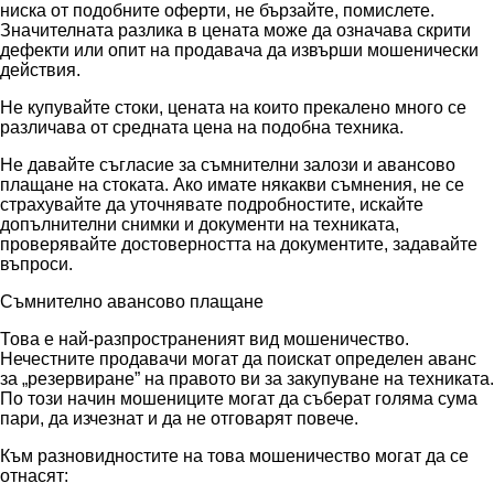
ниска от подобните оферти, не бързайте, помислете.
Значителната разлика в цената може да означава скрити
дефекти или опит на продавача да извърши мошенически
действия.
Не купувайте стоки, цената на които прекалено много се
различава от средната цена на подобна техника.
Не давайте съгласие за съмнителни залози и авансово
плащане на стоката. Ако имате някакви съмнения, не се
страхувайте да уточнявате подробностите, искайте
допълнителни снимки и документи на техниката,
проверявайте достоверността на документите, задавайте
въпроси.
Съмнително авансово плащане
Това е най-разпространеният вид мошеничество.
Нечестните продавачи могат да поискат определен аванс
за „резервиране” на правото ви за закупуване на техниката.
По този начин мошениците могат да съберат голяма сума
пари, да изчезнат и да не отговарят повече.
Към разновидностите на това мошеничество могат да се
отнасят: