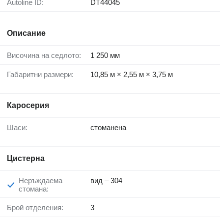
Autoline ID:
DT44045
Описание
Височина на седлото:
1 250 мм
Габаритни размери:
10,85 м × 2,55 м × 3,75 м
Каросерия
Шаси:
стоманена
Цистерна
Неръждаема
вид – 304
стомана:
Брой отделения:
3