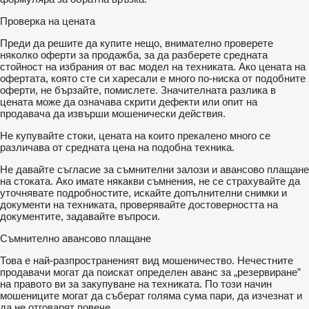
PARK FEET:
Проверка на цената
OMS brand Parking Stands
Telescopic, mechanical conveyor gear
Преди да решите да купите нещо, внимателно проверете
Dynamic Lifting Capacity : 25 Ton
няколко оферти за продажба, за да разберете средната
Static Lifting Capacity : 50 Ton
стойност на избрания от вас модел на техниката. Ако цената на
Low Gear Position : 0.98 mm / Revolution
офертата, която сте си харесали е много по-ниска от подобните
оферти, не бързайте, помислете. Значителната разлика в
TIRES AND RIMS:
цената може да означава скрити дефекти или опит на
385/65/R22.5STARMAX, PETLAS, Goodyear, Pirelli,
продавача да извърши мошенически действия.
Bridgestone (6 Pieces)
Не купувайте стоки, цената на които прекалено много се
11.75 x 22.5, JANTSA rim (6 pieces)
различава от средната цена на подобна техника.
KING PIN:
Не давайте съгласие за съмнителни залози и авансово плащане
Turkish brand OMS will be used. It is a removable king pin from
на стоката. Ако имате някакви съмнения, не се страхувайте да
the bottom in 74080 standards and is made according to SAE
уточнявате подробностите, искайте допълнителни снимки и
standards as an 8-bolt type. It has an E certificate.
документи на техниката, проверявайте достоверността на
документите, задавайте въпроси.
PAINTING:
Съмнително авансово плащане
Since chrome tankers are made of stainless steel, they do not
require painting, but if painting is desired, the following
Това е най-разпространеният вид мошеничество. Нечестните
operations are carried out in order.
продавачи могат да поискат определен аванс за „резервиране”
All parts are carefully cleaned before painting.
на правото ви за закупуване на техниката. По този начин
Epoxy is used for the first protective primer and coating.
мошениците могат да съберат голяма сума пари, да изчезнат и
Two coats of high quality paint are applied to the tanker.
да не отговарят повече.