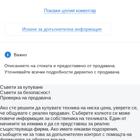
Axle:
Three Turkish brand axles, each with a carrying capacity of 9
Покажи целия коментар
tons, are used.
It has air suspension.
The front axle is lifted and can be controlled from the driver's
Искане за допълнителна информация
cabin.
BRAKE SYSTEM:
Knor or Wabco brand products are used in the brake equipment
designed according to European rules. It is equipped with
Важно
Automatic Brake Slack Adjusters, Brake Valve, Brake
Chambers (30 cylinder), Brake Pads (394x200), Axle Brakes (4
Описанието на стоката е предоставено от продавача.
Sensor 2 Module EBS system). There are 2 replaceable and
Уточнявайте всички подробности директно с продавача.
protected brake sockets at the front of the trailer. 60+60 lt
capacity air tank is installed.
Съвети за купуване
ELECTRICAL SYSTEM:
Съвети за безопасност
Saba Brand
Проверка на продавача
2x7 pin sockets - 24V, lights compliant with SAE standards.
Rear stop lights, side marker lights, brake safety warning lights
Ако сте решили да купувате техника на ниска цена, уверете се,
and signal lights will be installed.
че общувате с реален продавач. Съберете колкото се може
There will be 2 tail and stop combined lamps.
повече информация за собственика на техниката. Един от
2 turn signal combination lamps will be installed
начините за измама е да се представяш за реално
1 license plate light.
съществуваща фирма. Ако имате някакви подозрения,
The electrical system complies with European standards and is
съобщете ни за това за допълнителен контрол с помощта на
flame resistant.
формуляра за обратна връзка.