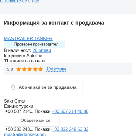
Свържете се с нас
1 Ladder
Holder for two 3.5 m long drain hoses
Информация за контакт с продавача
MASTRAİLER TANKER
Проверен производител
В наличност:
20 обяви
5
години в Autoline
11
години на пазара
5.0
104 отзива
Абонирай се за продавача
Sıtkı Çınar
Езици:
турски
+90 507 214...
Покажи
+90 507 214 46 86
Обадете ми се
+90 332 248...
Покажи
+90 332 248 62 32
mastrailertanker.com