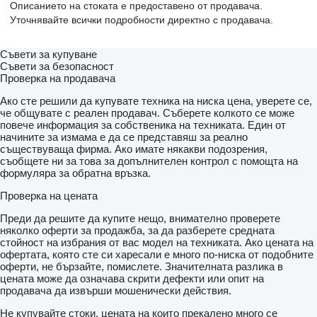
Описанието на стоката е предоставено от продавача.
Уточнявайте всички подробности директно с продавача.
Съвети за купуване
Съвети за безопасност
Проверка на продавача
Ако сте решили да купувате техника на ниска цена, уверете се,
че общувате с реален продавач. Съберете колкото се може
повече информация за собственика на техниката. Един от
начините за измама е да се представяш за реално
съществуваща фирма. Ако имате някакви подозрения,
съобщете ни за това за допълнителен контрол с помощта на
формуляра за обратна връзка.
Проверка на цената
Преди да решите да купите нещо, внимателно проверете
няколко оферти за продажба, за да разберете средната
стойност на избрания от вас модел на техниката. Ако цената на
офертата, която сте си харесали е много по-ниска от подобните
оферти, не бързайте, помислете. Значителната разлика в
цената може да означава скрити дефекти или опит на
продавача да извърши мошенически действия.
Не купувайте стоки, цената на които прекалено много се