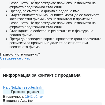
названието. Не превеждайте пари, ако названието на
фирмата предизвиква съмнения.
Превод по сметка на фирма с подобно име
Бъдете внимателни, мошениците могат да се маскират
като известни фирми чрез незначителни промени в
названието. Не превеждайте пари, ако названието на
фирмата предизвиква съмнения.
Въвеждане на собствени реквизити във фактура на
реална фирма
Преди да преведете парите, проверете дали посочените
реквизити са правилни и дали те се отнасят към
посочената фирма.
Намерили сте мошеник?
Свържете се с нас
Информация за контакт с продавача
Nart Nutzfahrzeugtechnik
Проверен продавач
В наличност:
1542 обяви
9
години в Autoline