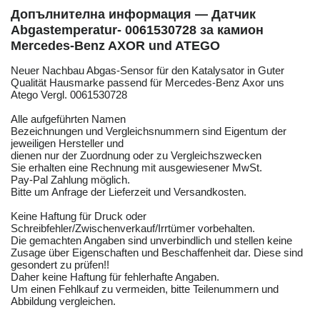
Допълнителна информация — Датчик
Abgastemperatur- 0061530728 за камион
Mercedes-Benz AXOR und ATEGO
Neuer Nachbau Abgas-Sensor für den Katalysator in Guter
Qualität Hausmarke passend für Mercedes-Benz Axor uns
Atego Vergl. 0061530728
Alle aufgeführten Namen
Bezeichnungen und Vergleichsnummern sind Eigentum der
jeweiligen Hersteller und
dienen nur der Zuordnung oder zu Vergleichszwecken
Sie erhalten eine Rechnung mit ausgewiesener MwSt.
Pay-Pal Zahlung möglich.
Bitte um Anfrage der Lieferzeit und Versandkosten.
Keine Haftung für Druck oder
Schreibfehler/Zwischenverkauf/Irrtümer vorbehalten.
Die gemachten Angaben sind unverbindlich und stellen keine
Zusage über Eigenschaften und Beschaffenheit dar. Diese sind
gesondert zu prüfen!!
Daher keine Haftung für fehlerhafte Angaben.
Um einen Fehlkauf zu vermeiden, bitte Teilenummern und
Abbildung vergleichen.