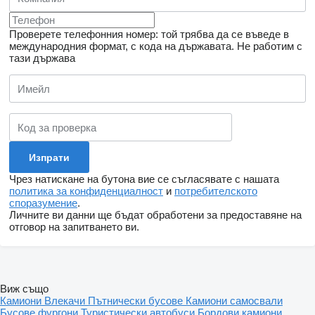
Проверете телефонния номер: той трябва да се въведе в
международния формат, с кода на държавата.
Не работим с
тази държава
Чрез натискане на бутона вие се съгласявате с нашата
политика за конфиденциалност
и
потребителското
споразумение
.
Личните ви данни ще бъдат обработени за предоставяне на
отговор на запитването ви.
Виж също
Камиони
Влекачи
Пътнически бусове
Камиони самосвали
Бусове фургони
Туристически автобуси
Бордови камиони