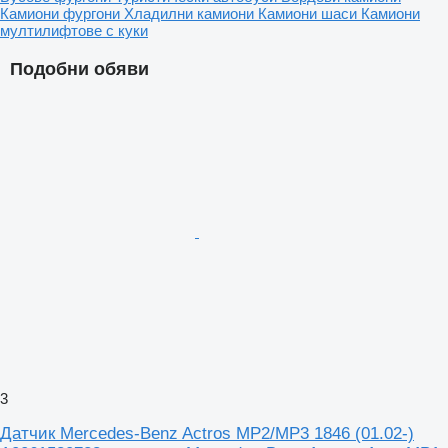
Камиони фургони
Хладилни камиони
Камиони шаси
Камиони
мултилифтове с куки
Подобни обяви
3
Датчик Mercedes-Benz Actros MP2/MP3 1846 (01.02-)