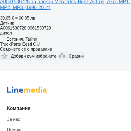
A0061530728 за влекач Mercedes-Benz Actros, Axor MP1,
MP2, MP3 (1996-2014)
30,65 €
≈ 60,05 лв.
Датчик
A0061530728 0061530728
дизел
Естония, Tallinn
TruckParts Eesti OÜ
Свържете се с продавача
Добави към избраните
Сравни
Компания
За нас
Помощ