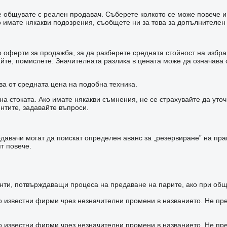
 че общувате с реален продавач. Съберете колкото се може повече 
имате някакви подозрения, съобщете ни за това за допълнителен
оферти за продажба, за да разберете средната стойност на избран
зайте, помислете. Значителната разлика в цената може да означав
ва от средната цена на подобна техника.
а стоката. Ако имате някакви съмнения, не се страхувайте да уто
нтите, задавайте въпроси.
авачи могат да поискат определен аванс за „резервиране” на прав
т повече.
ти, потвърждаващи процеса на предаване на парите, ако при общ
о известни фирми чрез незначителни промени в названието. Не пр
о известни фирми чрез незначителни промени в названието. Не пр