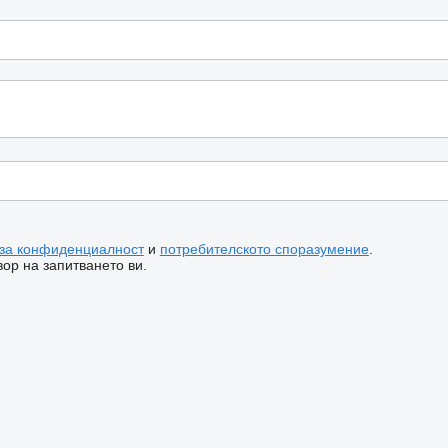
 за конфиденциалност
и
потребителското споразумение
.
ор на запитването ви.