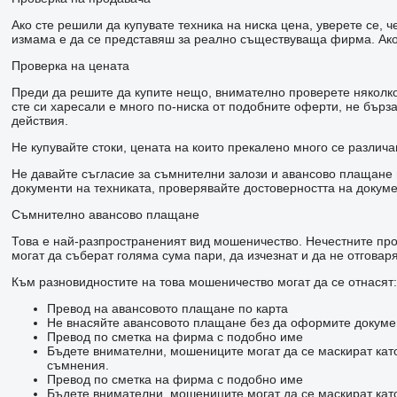
Ако сте решили да купувате техника на ниска цена, уверете се,
измама е да се представяш за реално съществуваща фирма. Ако 
Проверка на цената
Преди да решите да купите нещо, внимателно проверете няколко 
сте си харесали е много по-ниска от подобните оферти, не бър
действия.
Не купувайте стоки, цената на които прекалено много се различа
Не давайте съгласие за съмнителни залози и авансово плащане н
документи на техниката, проверявайте достоверността на докуме
Съмнително авансово плащане
Това е най-разпространеният вид мошеничество. Нечестните прод
могат да съберат голяма сума пари, да изчезнат и да не отговаря
Към разновидностите на това мошеничество могат да се отнасят:
Превод на авансовото плащане по карта
Не внасяйте авансовото плащане без да оформите докумен
Превод по сметка на фирма с подобно име
Бъдете внимателни, мошениците могат да се маскират кат
съмнения.
Превод по сметка на фирма с подобно име
Бъдете внимателни, мошениците могат да се маскират кат