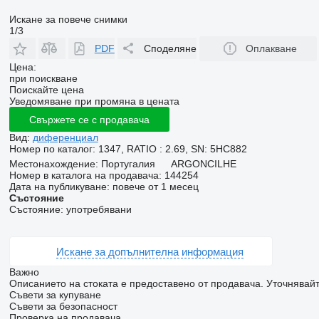
Искане за повече снимки
1/3
PDF
Споделяне
Оплакване
Цена:
при поискване
Поискайте цена
Уведомяване при промяна в цената
Свържете се с продавача
Вид:
диференциал
Номер по каталог:
1347, RATIO : 2.69, SN: 5HC882
Местонахождение:
Португалия
ARGONCILHE
Номер в каталога на продавача:
144254
Дата на публикуване:
повече от 1 месец
Състояние
Състояние:
употребявани
Искане за допълнителна информация
Важно
Описанието на стоката е предоставено от продавача. Уточнявайт
Съвети за купуване
Съвети за безопасност
Проверка на продавача