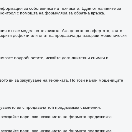
информация за собственика на техниката. Един от начините за
 контрол с помощта на формуляра за обратна връзка.
ия от вас модел на техниката. Ако цената на офертата, която
а скрити дефекти или опит на продавача да извърши мошенически
чнявате подробностите, искайте допълнителни снимки и
ото ви за закупуване на техниката. По този начин мошениците
уването ви с продавача той предизвиква съмнения.
евеждайте пари, ако названието на фирмата предизвиква
евеждайте пари, ако названието на фирмата предизвиква