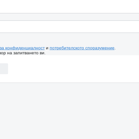
 за конфиденциалност
и
потребителското споразумение
.
ор на запитването ви.