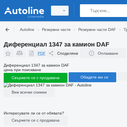
Autoline
Резервни части
Резервни части DAF
Т
Диференциал 1347 за камион DAF
PDF
Споделяне
Оплакване
Диференциал 1347 за камион DAF
цена при поискване
Обадете ми се
Свържете се с продавача
Виж всички снимки
Интересувате ли се от обявата?
Свържете се с продавача