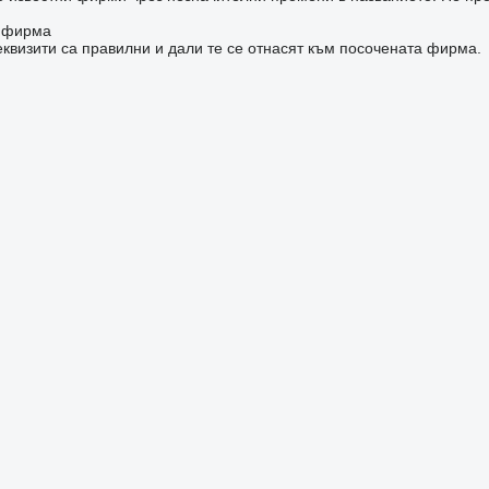
а фирма
квизити са правилни и дали те се отнасят към посочената фирма.