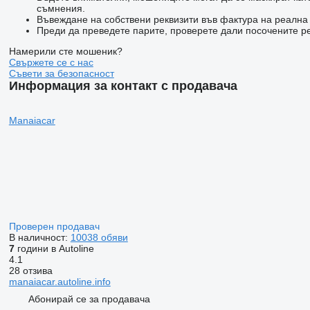
съмнения.
Въвеждане на собствени реквизити във фактура на реалн
Преди да преведете парите, проверете дали посочените ре
Намерили сте мошеник?
Свържете се с нас
Съвети за безопасност
Информация за контакт с продавача
Manaiacar
Проверен продавач
В наличност:
10038 обяви
7
години в Autoline
4.1
28 отзива
manaiacar.autoline.info
Абонирай се за продавача