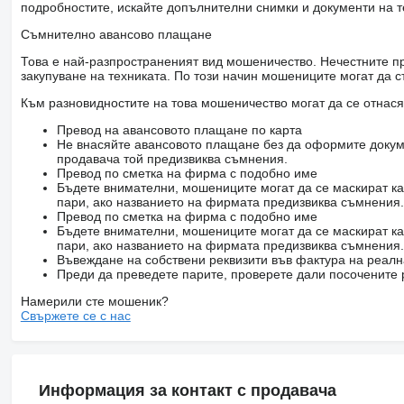
подробностите, искайте допълнителни снимки и документи на т
Съмнително авансово плащане
Това е най-разпространеният вид мошеничество. Нечестните пр
закупуване на техниката. По този начин мошениците могат да с
Към разновидностите на това мошеничество могат да се отнася
Превод на авансовото плащане по карта
Не внасяйте авансовото плащане без да оформите докум
продавача той предизвиква съмнения.
Превод по сметка на фирма с подобно име
Бъдете внимателни, мошениците могат да се маскират ка
пари, ако названието на фирмата предизвиква съмнения.
Превод по сметка на фирма с подобно име
Бъдете внимателни, мошениците могат да се маскират ка
пари, ако названието на фирмата предизвиква съмнения.
Въвеждане на собствени реквизити във фактура на реал
Преди да преведете парите, проверете дали посочените 
Намерили сте мошеник?
Свържете се с нас
Информация за контакт с продавача