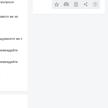
 въпроси.
авото ви за
щуването ви с
превеждайте
превеждайте
.