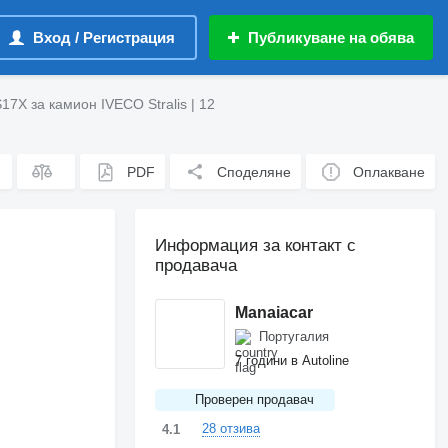
Вход / Регистрация
Публикуване на обява
X за камион IVECO Stralis | 12
PDF
Споделяне
Оплакване
Информация за контакт с
продавача
Manaiacar
Португалия
7 години в Autoline
Проверен продавач
28 отзива
4.1