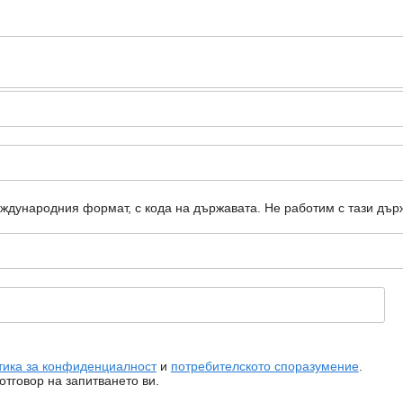
еждународния формат, с кода на държавата.
Не работим с тази дър
тика за конфиденциалност
и
потребителското споразумение
.
тговор на запитването ви.