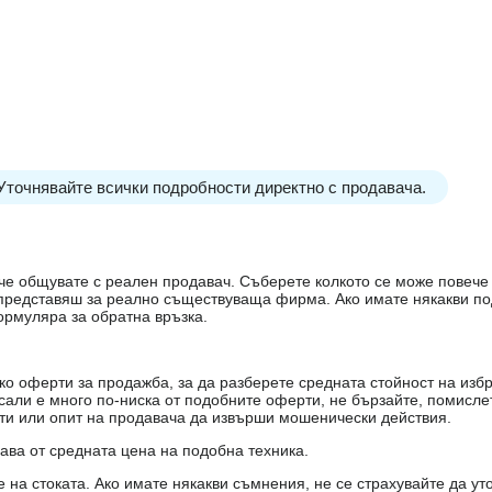
 Уточнявайте всички подробности директно с продавача.
е, че общувате с реален продавач. Съберете колкото се може повеч
е представяш за реално съществуваща фирма. Ако имате някакви п
ормуляра за обратна връзка.
о оферти за продажба, за да разберете средната стойност на избр
есали е много по-ниска от подобните оферти, не бързайте, помисле
кти или опит на продавача да извърши мошенически действия.
чава от средната цена на подобна техника.
на стоката. Ако имате някакви съмнения, не се страхувайте да ут