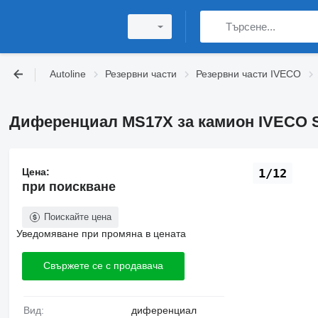
Autoline
Резервни части
Резервни части IVECO
Диференциал MS17X за камион IVECO Str
Цена:
1/12
при поискване
Поискайте цена
Уведомяване при промяна в цената
Свържете се с продавача
Вид:
диференциал