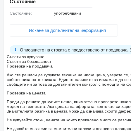
Състояние
Състояние:
употребявани
Искане за допълнителна информация
Описанието на стоката е предоставено от продавача.
Съвети за купуване
Съвети за безопасност
Проверка на продавача
Ако сте решили да купувате техника на ниска цена, уверете с
собственика на техниката. Един от начините за измама е да с
съобщете ни за това за допълнителен контрол с помощта на ф
Проверка на цената
Преди да решите да купите нещо, внимателно проверете няколк
модел на техниката. Ако цената на офертата, която сте си хар
Значителната разлика в цената може да означава скрити дефе
Не купувайте стоки, цената на които прекалено много се разли
Не давайте съгласие за съмнителни залози и авансово плащане 