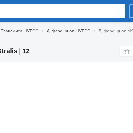
Трансмисии IVECO
Диференциали IVECO
Диференциал MS17
alis | 12