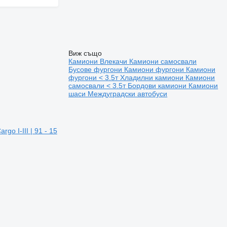
Виж също
Камиони
Влекачи
Камиони самосвали
Бусове фургони
Камиони фургони
Камиони
фургони < 3.5т
Хладилни камиони
Камиони
самосвали < 3.5т
Бордови камиони
Камиони
шаси
Междуградски автобуси
o I-III | 91 - 15