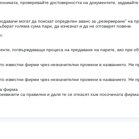
ехниката, проверявайте достоверността на документите, задавайте
одавачи могат да поискат определен аванс за „резервиране” на пр
ъберат голяма сума пари, да изчезнат и да не отговарят повече.
т:
енти, потвърждаващи процеса на предаване на парите, ако при об
то известни фирми чрез незначителни промени в названието. Не 
то известни фирми чрез незначителни промени в названието. Не 
на фирма
реквизити са правилни и дали те се отнасят към посочената фирма