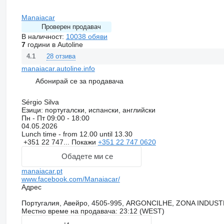
Manaiacar
Проверен продавач
В наличност:
10038 обяви
7
години в Autoline
28 отзива
4.1
manaiacar.autoline.info
Абонирай се за продавача
Sérgio Silva
Езици:
португалски, испански, английски
Пн - Пт
09:00 - 18:00
04.05.2026
Lunch time - from 12.00 until 13.30
+351 22 747...
Покажи
+351 22 747 0620
Обадете ми се
manaiacar.pt
www.facebook.com/Manaiacar/
Адрес
Португалия, Авейро, 4505-995, ARGONCILHE, ZONA INDUS
Местно време на продавача: 23:12 (WEST)