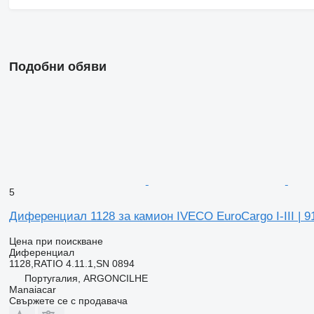
Подобни обяви
5
Диференциал 1128 за камион IVECO EuroCargo I-III | 91
Цена при поискване
Диференциал
1128,RATIO 4.11.1,SN 0894
Португалия, ARGONCILHE
Manaiacar
Свържете се с продавача