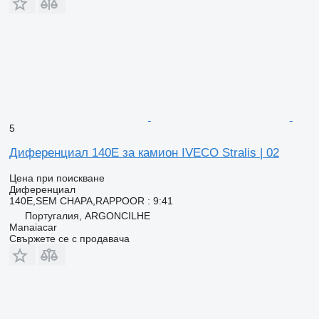
5
Диференциал 140E за камион IVECO Stralis | 02
Цена при поискване
Диференциал
140E,SEM CHAPA,RAPPOOR : 9:41
Португалия, ARGONCILHE
Manaiacar
Свържете се с продавача