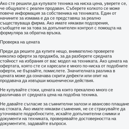
Ако сте решили да купувате техника на ниска цена, уверете се,
че общувате с реален продавач. Съберете колкото се може
повече информация за собственика на техниката. Един от
начините за измама е да се представяш за реално
съществуваща фирма. Ако имате някакви подозрения,
съобщете ни за това за допълнителен контрол с помощта на
формуляра за обратна връзка.
Проверка на цената
Преди да решите да купите нещо, внимателно проверете
няколко оферти за продажба, за да разберете средната
стойност на избрания от вас модел на техниката. Ако цената на
офертата, която сте си харесали е много по-ниска от подобните
оферти, не бързайте, помислете. Значителната разлика в
цената може да означава скрити дефекти или опит на
продавача да извърши мошенически действия.
Не купувайте стоки, цената на които прекалено много се
различава от средната цена на подобна техника.
Не давайте съгласие за съмнителни залози и авансово плащане
на стоката. Ако имате някакви съмнения, не се страхувайте да
уточнявате подробностите, искайте допълнителни снимки и
документи на техниката, проверявайте достоверността на
документите, задавайте въпроси.