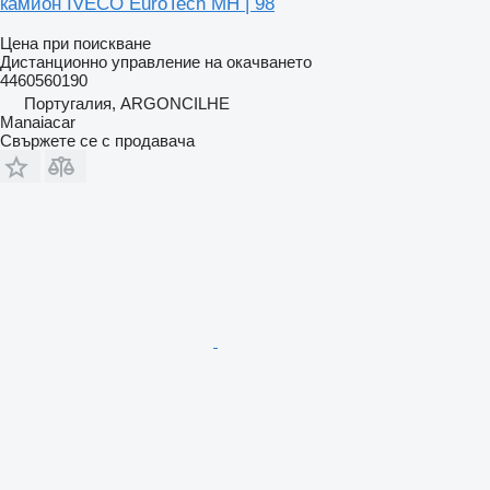
камион IVECO EuroTech MH | 98
Цена при поискване
Дистанционно управление на окачването
4460560190
Португалия, ARGONCILHE
Manaiacar
Свържете се с продавача