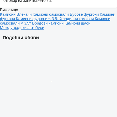
отговор на запитването ви.
Виж също
Камиони
Влекачи
Камиони самосвали
Бусове фургони
Камиони
фургони
Камиони фургони < 3.5т
Хладилни камиони
Камиони
самосвали < 3.5т
Бордови камиони
Камиони шаси
Междуградски автобуси
Подобни обяви