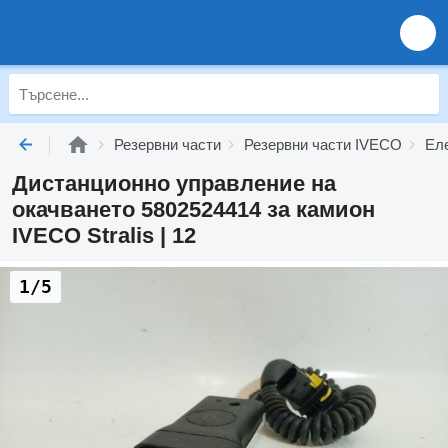
Резервни части
Резервни части IVECO
Ел
Дистанционно управление на
окачването 5802524414 за камион
IVECO Stralis | 12
1/5