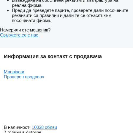
Въвеждане на собствени реквизити във фактура на
реална фирма
Преди да преведете парите, проверете дали посочените
реквизити са правилни и дали те се отнасят към
посочената фирма.
Намерили сте мошеник?
Свържете се с нас
Информация за контакт с продавача
Manaiacar
Проверен продавач
В наличност:
10038 обяви
7
години в Autoline