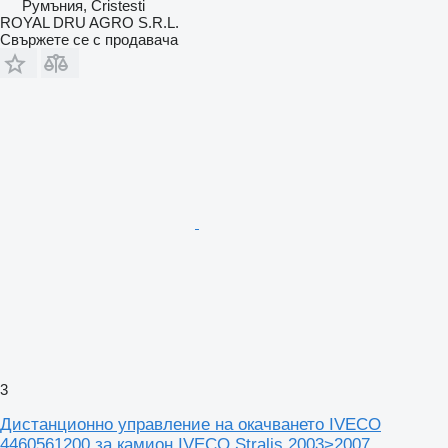
Румъния, Cristesti
ROYAL DRU AGRO S.R.L.
Свържете се с продавача
3
Дистанционно управление на окачването IVECO
4460561200 за камион IVECO Stralis 2003>2007