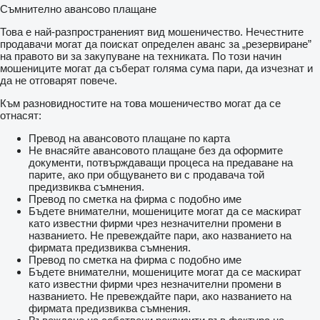
Съмнително авансово плащане
Това е най-разпространеният вид мошеничество. Нечестните
продавачи могат да поискат определен аванс за „резервиране”
на правото ви за закупуване на техниката. По този начин
мошениците могат да съберат голяма сума пари, да изчезнат и
да не отговарят повече.
Към разновидностите на това мошеничество могат да се
отнасят:
Превод на авансовото плащане по карта
Не внасяйте авансовото плащане без да оформите
документи, потвърждаващи процеса на предаване на
парите, ако при общуването ви с продавача той
предизвиква съмнения.
Превод по сметка на фирма с подобно име
Бъдете внимателни, мошениците могат да се маскират
като известни фирми чрез незначителни промени в
названието. Не превеждайте пари, ако названието на
фирмата предизвиква съмнения.
Превод по сметка на фирма с подобно име
Бъдете внимателни, мошениците могат да се маскират
като известни фирми чрез незначителни промени в
названието. Не превеждайте пари, ако названието на
фирмата предизвиква съмнения.