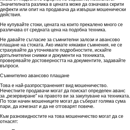
Значителната разлика в цената може да означава скрити
дефекти или опит на продавача да извърши мошенически
действия.
Не купувайте стоки, цената на които прекалено много се
различава от средната цена на подобна техника.
Не давайте съгласие за съмнителни залози и авансово
плащане на стоката. Ако имате някакви съмнения, не се
страхувайте да уточнявате подробностите, искайте
допълнителни снимки и документи на техниката,
проверявайте достоверността на документите, задавайте
въпроси.
Съмнително авансово плащане
Това е най-разпространеният вид мошеничество.
Нечестните продавачи могат да поискат определен аванс
за „резервиране” на правото ви за закупуване на техниката.
По този начин мошениците могат да съберат голяма сума
пари, да изчезнат и да не отговарят повече.
Към разновидностите на това мошеничество могат да се
отнасят: