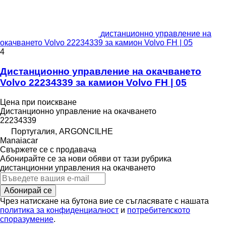
дистанционно управление на
окачването Volvo 22234339 за камион Volvo FH | 05
4
Дистанционно управление на окачването
Volvo 22234339 за камион Volvo FH | 05
Цена при поискване
Дистанционно управление на окачването
22234339
Португалия, ARGONCILHE
Manaiacar
Свържете се с продавача
Абонирайте се за нови обяви от тази рубрика
дистанционни управления на окачването
Абонирай се
Чрез натискане на бутона вие се съгласявате с нашата
политика за конфиденциалност
и
потребителското
споразумение
.