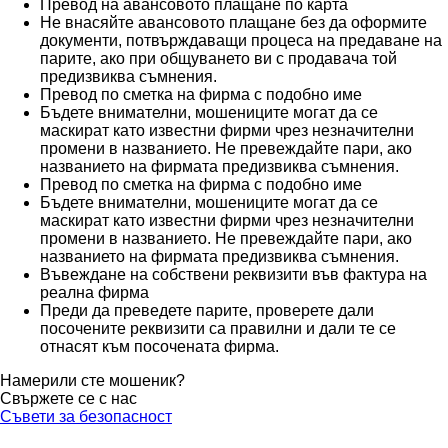
Превод на авансовото плащане по карта
Не внасяйте авансовото плащане без да оформите
документи, потвърждаващи процеса на предаване на
парите, ако при общуването ви с продавача той
предизвиква съмнения.
Превод по сметка на фирма с подобно име
Бъдете внимателни, мошениците могат да се
маскират като известни фирми чрез незначителни
промени в названието. Не превеждайте пари, ако
названието на фирмата предизвиква съмнения.
Превод по сметка на фирма с подобно име
Бъдете внимателни, мошениците могат да се
маскират като известни фирми чрез незначителни
промени в названието. Не превеждайте пари, ако
названието на фирмата предизвиква съмнения.
Въвеждане на собствени реквизити във фактура на
реална фирма
Преди да преведете парите, проверете дали
посочените реквизити са правилни и дали те се
отнасят към посочената фирма.
Намерили сте мошеник?
Свържете се с нас
Съвети за безопасност