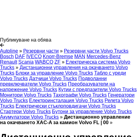
Публикуване на обява
Autoline
»
Резервни части
»
Резервни части Volvo Trucks
Bosch
DAF
IVECO
Knorr-Bremse
MAN
Mercedes-Benz
Renault
Scania
WABCO
ZF
»
Електрическа система Volvo
Trucks
»
Дистанционни управления на окачването Volvo
Trucks
Блоки за управление Volvo Trucks
Табло с уреди
Volvo Trucks
Датчици Volvo Trucks
Подволанни
превключватели Volvo Trucks
Преобразуватели на
напрежение Volvo Trucks
Кутии с предпазители Volvo Trucks
Монитори Volvo Trucks
Тахографи Volvo Trucks
Генератори
Volvo Trucks
Електроинсталация Volvo Trucks
Релета Volvo
Trucks
Електрически стъклоповдигачи Volvo Trucks
Стартери Volvo Trucks
Бутони за управление Volvo Trucks
Акумулатори Volvo Trucks
»
Дистанционно управление
на окачването XAC-A за камион Volvo FL | 00
»