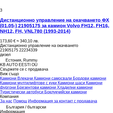
3
Дистанционно управление на окачването ФХ
(01.05-) 21905175 за камион Volvo FH12, FH16,
NH12, FH, VNL780 (1993-2014)
173,60 €
≈ 340,10 лв.
Дистанционно управление на окачването
21905175 22234339
дизел
Естония, Rummu
KB AUTO EESTI OÜ
Свържете се с продавача
Виж също
Камиони
Влекачи
Камиони самосвали
Бордови камиони
Камиони мултилифтове с куки
Камиони шаси
Камиони
фургони
Брезентови камиони
Хладилни камиони
Туристически автобуси
Боклукчийски камиони
Компания
За нас
Помощ
Информация за контакт с продавача
България / български
Информация