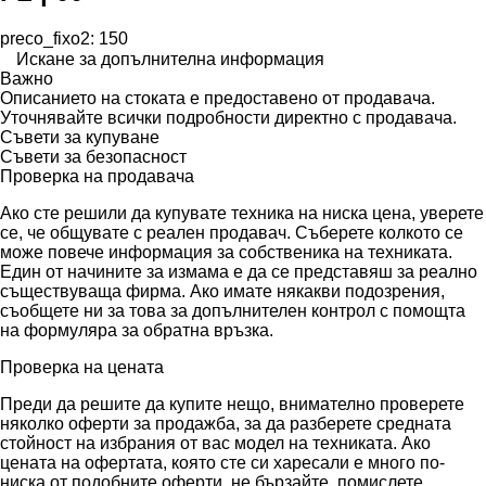
preco_fixo2: 150
Искане за допълнителна информация
Важно
Описанието на стоката е предоставено от продавача.
Уточнявайте всички подробности директно с продавача.
Съвети за купуване
Съвети за безопасност
Проверка на продавача
Ако сте решили да купувате техника на ниска цена, уверете
се, че общувате с реален продавач. Съберете колкото се
може повече информация за собственика на техниката.
Един от начините за измама е да се представяш за реално
съществуваща фирма. Ако имате някакви подозрения,
съобщете ни за това за допълнителен контрол с помощта
на формуляра за обратна връзка.
Проверка на цената
Преди да решите да купите нещо, внимателно проверете
няколко оферти за продажба, за да разберете средната
стойност на избрания от вас модел на техниката. Ако
цената на офертата, която сте си харесали е много по-
ниска от подобните оферти, не бързайте, помислете.