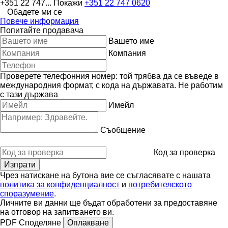
+351 22 747...
Покажи
+351 22 747 0620
Обадете ми се
Повече информация
Попитайте продавача
Вашето име
Компания
Проверете телефонния номер: той трябва да се въведе в
международния формат, с кода на държавата.
Не работим
с тази държава
Имейл
Съобщение
Код за проверка
Чрез натискане на бутона вие се съгласявате с нашата
политика за конфиденциалност
и
потребителското
споразумение
.
Личните ви данни ще бъдат обработени за предоставяне
на отговор на запитването ви.
PDF
Споделяне
Оплакване