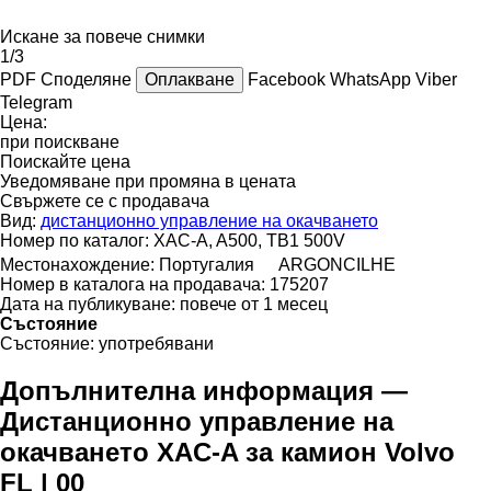
Искане за повече снимки
1/3
PDF
Споделяне
Оплакване
Facebook
WhatsApp
Viber
Telegram
Цена:
при поискване
Поискайте цена
Уведомяване при промяна в цената
Свържете се с продавача
Вид:
дистанционно управление на окачването
Номер по каталог:
XAC-A, A500, TB1 500V
Местонахождение:
Португалия
ARGONCILHE
Номер в каталога на продавача:
175207
Дата на публикуване:
повече от 1 месец
Състояние
Състояние:
употребявани
Допълнителна информация —
Дистанционно управление на
окачването XAC-A за камион Volvo
FL | 00