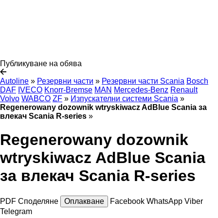
Публикуване на обява
Autoline
»
Резервни части
»
Резервни части Scania
Bosch
DAF
IVECO
Knorr-Bremse
MAN
Mercedes-Benz
Renault
Volvo
WABCO
ZF
»
Изпускателни системи Scania
»
Regenerowany dozownik wtryskiwacz AdBlue Scania за
влекач Scania R-series
»
Regenerowany dozownik
wtryskiwacz AdBlue Scania
за влекач Scania R-series
PDF
Споделяне
Оплакване
Facebook
WhatsApp
Viber
Telegram