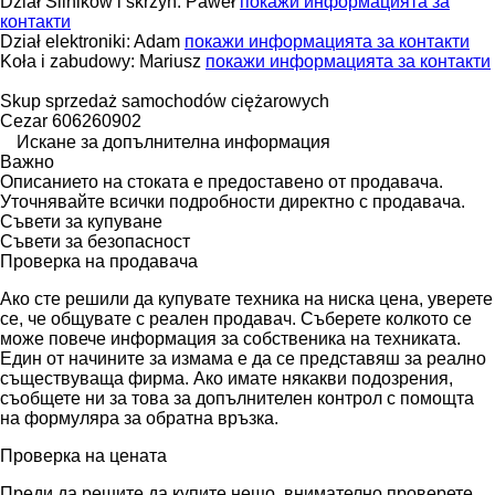
Dział Silników i skrzyń: Paweł
покажи информацията за
контакти
Dział elektroniki: Adam
покажи информацията за контакти
Koła i zabudowy: Mariusz
покажи информацията за контакти
Skup sprzedaż samochodów ciężarowych
Cezar 606260902
Искане за допълнителна информация
Важно
Описанието на стоката е предоставено от продавача.
Уточнявайте всички подробности директно с продавача.
Съвети за купуване
Съвети за безопасност
Проверка на продавача
Ако сте решили да купувате техника на ниска цена, уверете
се, че общувате с реален продавач. Съберете колкото се
може повече информация за собственика на техниката.
Един от начините за измама е да се представяш за реално
съществуваща фирма. Ако имате някакви подозрения,
съобщете ни за това за допълнителен контрол с помощта
на формуляра за обратна връзка.
Проверка на цената
Преди да решите да купите нещо, внимателно проверете