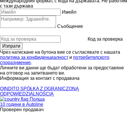
международния формат, с кода на държавата.
Не работим
с тази държава
Имейл
Съобщение
Код за проверка
Чрез натискане на бутона вие се съгласявате с нашата
политика за конфиденциалност
и
потребителското
споразумение
.
Личните ви данни ще бъдат обработени за предоставяне
на отговор на запитването ви.
Информация за контакт с продавача
QINDITO SPÓŁKA Z OGRANICZONĄ
ODPOWIEDZIALNOŚCIĄ
Полша
10 години в Autoline
Проверен продавач