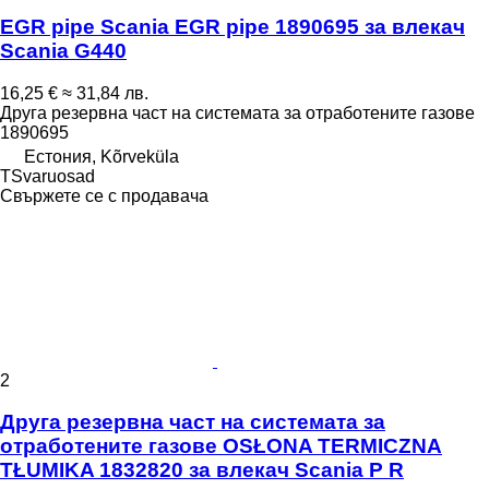
EGR pipe Scania EGR pipe 1890695 за влекач
Scania G440
16,25 €
≈ 31,84 лв.
Друга резервна част на системата за отработените газове
1890695
Естония, Kõrveküla
TSvaruosad
Свържете се с продавача
2
Друга резервна част на системата за
отработените газове OSŁONA TERMICZNA
TŁUMIKA 1832820 за влекач Scania P R