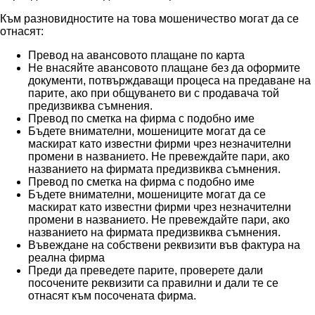
Към разновидностите на това мошеничество могат да се
отнасят:
Превод на авансовото плащане по карта
Не внасяйте авансовото плащане без да оформите
документи, потвърждаващи процеса на предаване на
парите, ако при общуването ви с продавача той
предизвиква съмнения.
Превод по сметка на фирма с подобно име
Бъдете внимателни, мошениците могат да се
маскират като известни фирми чрез незначителни
промени в названието. Не превеждайте пари, ако
названието на фирмата предизвиква съмнения.
Превод по сметка на фирма с подобно име
Бъдете внимателни, мошениците могат да се
маскират като известни фирми чрез незначителни
промени в названието. Не превеждайте пари, ако
названието на фирмата предизвиква съмнения.
Въвеждане на собствени реквизити във фактура на
реална фирма
Преди да преведете парите, проверете дали
посочените реквизити са правилни и дали те се
отнасят към посочената фирма.