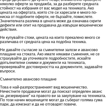
няколко оферти за продажба, за да разберете средната
стойност на избрания от вас модел на техниката. Ако
цената на офертата, която сте си харесали е много по-
ниска от подобните оферти, не бързайте, помислете.
Значителната разлика в цената може да означава скрити
дефекти или опит на продавача да извърши мошенически
действия.
Не купувайте стоки, цената на които прекалено много се
различава от средната цена на подобна техника.
Не давайте съгласие за съмнителни залози и авансово
плащане на стоката. Ако имате някакви съмнения, не се
страхувайте да уточнявате подробностите, искайте
допълнителни снимки и документи на техниката,
проверявайте достоверността на документите, задавайте
въпроси.
Съмнително авансово плащане
Това е най-разпространеният вид мошеничество.
Нечестните продавачи могат да поискат определен аванс
за „резервиране” на правото ви за закупуване на техниката.
По този начин мошениците могат да съберат голяма сума
пари, да изчезнат и да не отговарят повече.