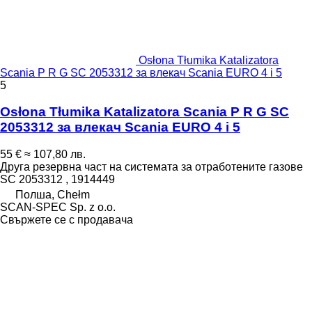
Osłona Tłumika Katalizatora
Scania P R G SC 2053312 за влекач Scania EURO 4 i 5
5
Osłona Tłumika Katalizatora Scania P R G SC
2053312 за влекач Scania EURO 4 i 5
55 €
≈ 107,80 лв.
Друга резервна част на системата за отработените газове
SC 2053312 , 1914449
Полша, Chełm
SCAN-SPEC Sp. z o.o.
Свържете се с продавача