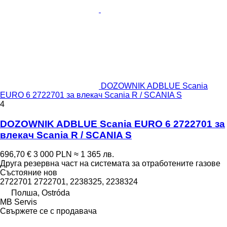
DOZOWNIK ADBLUE Scania
EURO 6 2722701 за влекач Scania R / SCANIA S
4
DOZOWNIK ADBLUE Scania EURO 6 2722701 за
влекач Scania R / SCANIA S
696,70 €
3 000 PLN
≈ 1 365 лв.
Друга резервна част на системата за отработените газове
Състояние
нов
2722701 2722701, 2238325, 2238324
Полша, Ostróda
MB Servis
Свържете се с продавача