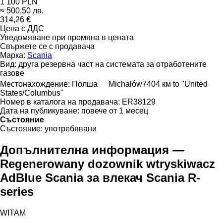
1 100 PLN
≈ 500,50 лв.
314,26 €
Цена с ДДС
Уведомяване при промяна в цената
Свържете се с продавача
Марка:
Scania
Вид:
друга резервна част на системата за отработените
газове
Местонахождение:
Полша
Michałów
7404 км to "United
States/Columbus"
Номер в каталога на продавача:
ER38129
Дата на публикуване:
повече от 1 месец
Състояние
Състояние:
употребявани
Допълнителна информация —
Regenerowany dozownik wtryskiwacz
AdBlue Scania за влекач Scania R-
series
WITAM