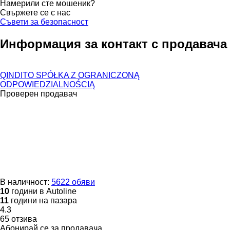
Намерили сте мошеник?
Свържете се с нас
Съвети за безопасност
Информация за контакт с продавача
QINDITO SPÓŁKA Z OGRANICZONĄ
ODPOWIEDZIALNOŚCIĄ
Проверен продавач
В наличност:
5622 обяви
10
години в Autoline
11
години на пазара
4.3
65 отзива
Абонирай се за продавача