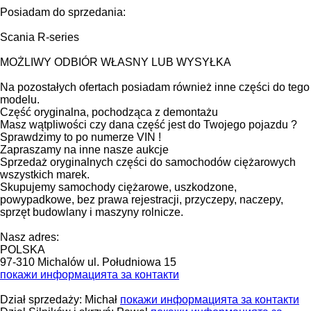
Posiadam do sprzedania:
Scania R-series
MOŻLIWY ODBIÓR WŁASNY LUB WYSYŁKA
Na pozostałych ofertach posiadam również inne części do tego
modelu.
Część oryginalna, pochodząca z demontażu
Masz wątpliwości czy dana część jest do Twojego pojazdu ?
Sprawdzimy to po numerze VIN !
Zapraszamy na inne nasze aukcje
Sprzedaż oryginalnych części do samochodów ciężarowych
wszystkich marek.
Skupujemy samochody ciężarowe, uszkodzone,
powypadkowe, bez prawa rejestracji, przyczepy, naczepy,
sprzęt budowlany i maszyny rolnicze.
Nasz adres:
POLSKA
97-310 Michalów ul. Południowa 15
покажи информацията за контакти
Dział sprzedaży: Michał
покажи информацията за контакти