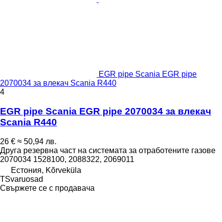
EGR pipe Scania EGR pipe
2070034 за влекач Scania R440
4
EGR pipe Scania EGR pipe 2070034 за влекач
Scania R440
26 €
≈ 50,94 лв.
Друга резервна част на системата за отработените газове
2070034 1528100, 2088322, 2069011
Естония, Kõrveküla
TSvaruosad
Свържете се с продавача