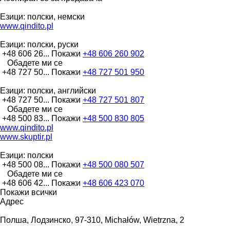
Езици:
полски, немски
www.qindito.pl
Езици:
полски, руски
+48 606 26...
Покажи
+48 606 260 902
Обадете ми се
+48 727 50...
Покажи
+48 727 501 950
Езици:
полски, английски
+48 727 50...
Покажи
+48 727 501 807
Обадете ми се
+48 500 83...
Покажи
+48 500 830 805
www.qindito.pl
www.skuptir.pl
Езици:
полски
+48 500 08...
Покажи
+48 500 080 507
Обадете ми се
+48 606 42...
Покажи
+48 606 423 070
Покажи всички
Адрес
Полша, Лодзинско, 97-310, Michałów, Wietrzna, 2