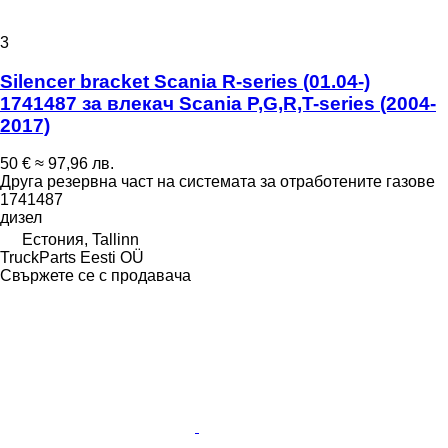
3
Silencer bracket Scania R-series (01.04-)
1741487 за влекач Scania P,G,R,T-series (2004-
2017)
50 €
≈ 97,96 лв.
Друга резервна част на системата за отработените газове
1741487
дизел
Естония, Tallinn
TruckParts Eesti OÜ
Свържете се с продавача