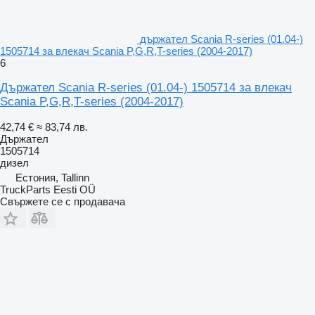
държател Scania R-series (01.04-)
1505714 за влекач Scania P,G,R,T-series (2004-2017)
6
Държател Scania R-series (01.04-) 1505714 за влекач
Scania P,G,R,T-series (2004-2017)
42,74 €
≈ 83,74 лв.
Държател
1505714
дизел
Естония, Tallinn
TruckParts Eesti OÜ
Свържете се с продавача