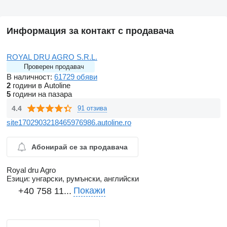
Информация за контакт с продавача
ROYAL DRU AGRO S.R.L.
Проверен продавач
В наличност:
61729 обяви
2
години в Autoline
5
години на пазара
4.4
91 отзива
site1702903218465976986.autoline.ro
Абонирай се за продавача
Royal dru Agro
Езици:
унгарски, румънски, английски
Покажи
+40 758 11...