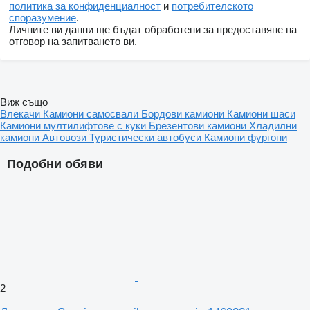
политика за конфиденциалност
и
потребителското
споразумение
.
Личните ви данни ще бъдат обработени за предоставяне на
отговор на запитването ви.
Виж също
Влекачи
Камиони самосвали
Бордови камиони
Камиони шаси
Камиони мултилифтове с куки
Брезентови камиони
Хладилни
камиони
Автовози
Туристически автобуси
Камиони фургони
Подобни обяви
2