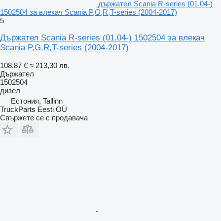
държател Scania R-series (01.04-)
1502504 за влекач Scania P,G,R,T-series (2004-2017)
5
Държател Scania R-series (01.04-) 1502504 за влекач
Scania P,G,R,T-series (2004-2017)
108,87 €
≈ 213,30 лв.
Държател
1502504
дизел
Естония, Tallinn
TruckParts Eesti OÜ
Свържете се с продавача