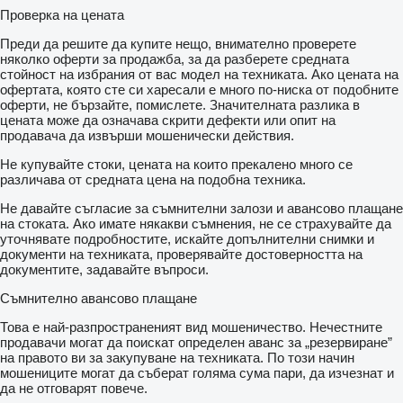
Проверка на цената
Преди да решите да купите нещо, внимателно проверете
няколко оферти за продажба, за да разберете средната
стойност на избрания от вас модел на техниката. Ако цената на
офертата, която сте си харесали е много по-ниска от подобните
оферти, не бързайте, помислете. Значителната разлика в
цената може да означава скрити дефекти или опит на
продавача да извърши мошенически действия.
Не купувайте стоки, цената на които прекалено много се
различава от средната цена на подобна техника.
Не давайте съгласие за съмнителни залози и авансово плащане
на стоката. Ако имате някакви съмнения, не се страхувайте да
уточнявате подробностите, искайте допълнителни снимки и
документи на техниката, проверявайте достоверността на
документите, задавайте въпроси.
Съмнително авансово плащане
Това е най-разпространеният вид мошеничество. Нечестните
продавачи могат да поискат определен аванс за „резервиране”
на правото ви за закупуване на техниката. По този начин
мошениците могат да съберат голяма сума пари, да изчезнат и
да не отговарят повече.