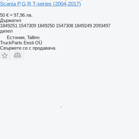
Scania P,G,R,T-series (2004-2017)
50 €
≈ 97,96 лв.
Държател
1849251 1547309 1849250 1547308 1849249 2093497
дизел
Естония, Tallinn
TruckParts Eesti OÜ
Свържете се с продавача