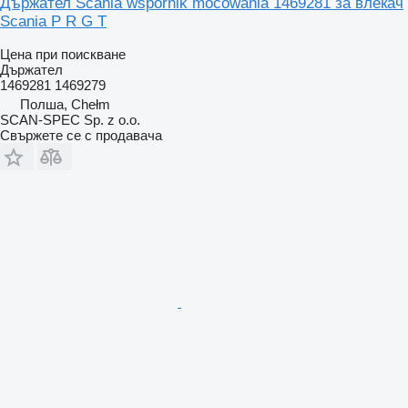
Държател Scania wspornik mocowania 1469281 за влекач
Scania P R G T
Цена при поискване
Държател
1469281 1469279
Полша, Chełm
SCAN-SPEC Sp. z o.o.
Свържете се с продавача