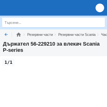
Резервни части
Резервни части Scania
Час
Държател 56-229210 за влекач Scania
P-series
1/1