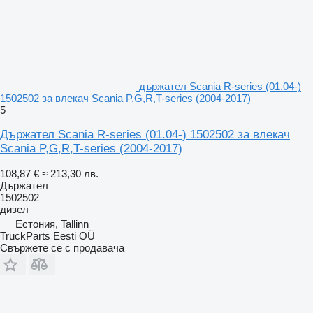
държател Scania R-series (01.04-)
1502502 за влекач Scania P,G,R,T-series (2004-2017)
5
Държател Scania R-series (01.04-) 1502502 за влекач
Scania P,G,R,T-series (2004-2017)
108,87 €
≈ 213,30 лв.
Държател
1502502
дизел
Естония, Tallinn
TruckParts Eesti OÜ
Свържете се с продавача