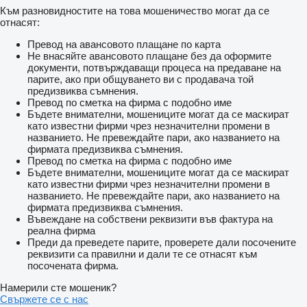
Към разновидностите на това мошеничество могат да се
отнасят:
Превод на авансовото плащане по карта
Не внасяйте авансовото плащане без да оформите
документи, потвърждаващи процеса на предаване на
парите, ако при общуването ви с продавача той
предизвиква съмнения.
Превод по сметка на фирма с подобно име
Бъдете внимателни, мошениците могат да се маскират
като известни фирми чрез незначителни промени в
названието. Не превеждайте пари, ако названието на
фирмата предизвиква съмнения.
Превод по сметка на фирма с подобно име
Бъдете внимателни, мошениците могат да се маскират
като известни фирми чрез незначителни промени в
названието. Не превеждайте пари, ако названието на
фирмата предизвиква съмнения.
Въвеждане на собствени реквизити във фактура на
реална фирма
Преди да преведете парите, проверете дали посочените
реквизити са правилни и дали те се отнасят към
посочената фирма.
Намерили сте мошеник?
Свържете се с нас