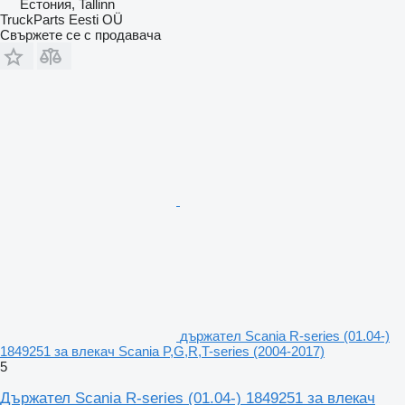
Естония, Tallinn
TruckParts Eesti OÜ
Свържете се с продавача
държател Scania R-series (01.04-)
1849251 за влекач Scania P,G,R,T-series (2004-2017)
5
Държател Scania R-series (01.04-) 1849251 за влекач