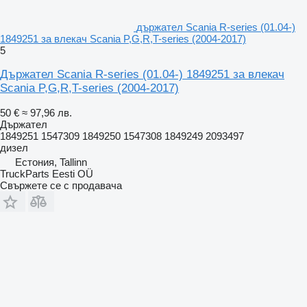
държател Scania R-series (01.04-)
1849251 за влекач Scania P,G,R,T-series (2004-2017)
5
Държател Scania R-series (01.04-) 1849251 за влекач
Scania P,G,R,T-series (2004-2017)
50 €
≈ 97,96 лв.
Държател
1849251 1547309 1849250 1547308 1849249 2093497
дизел
Естония, Tallinn
TruckParts Eesti OÜ
Свържете се с продавача