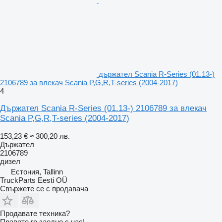
държател Scania R-Series (01.13-)
2106789 за влекач Scania P,G,R,T-series (2004-2017)
4
Държател Scania R-Series (01.13-) 2106789 за влекач
Scania P,G,R,T-series (2004-2017)
153,23 €
≈ 300,20 лв.
Държател
2106789
дизел
Естония, Tallinn
TruckParts Eesti OÜ
Свържете се с продавача
Продавате техника?
Правете го заедно с нас!