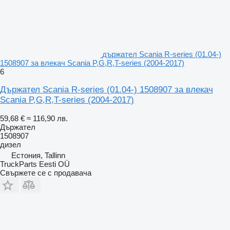
държател Scania R-series (01.04-)
1508907 за влекач Scania P,G,R,T-series (2004-2017)
6
Държател Scania R-series (01.04-) 1508907 за влекач
Scania P,G,R,T-series (2004-2017)
59,68 €
≈ 116,90 лв.
Държател
1508907
дизел
Естония, Tallinn
TruckParts Eesti OÜ
Свържете се с продавача