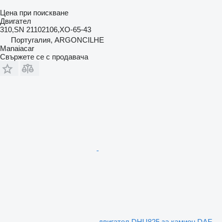
Цена при поискване
Двигател
310,SN 21102106,XO-65-43
Португалия, ARGONCILHE
Manaiacar
Свържете се с продавача
двигател DHU825 за камион DAF