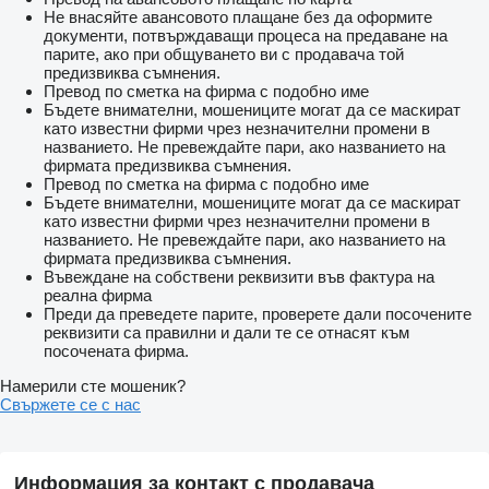
Не внасяйте авансовото плащане без да оформите
документи, потвърждаващи процеса на предаване на
парите, ако при общуването ви с продавача той
предизвиква съмнения.
Превод по сметка на фирма с подобно име
Бъдете внимателни, мошениците могат да се маскират
като известни фирми чрез незначителни промени в
названието. Не превеждайте пари, ако названието на
фирмата предизвиква съмнения.
Превод по сметка на фирма с подобно име
Бъдете внимателни, мошениците могат да се маскират
като известни фирми чрез незначителни промени в
названието. Не превеждайте пари, ако названието на
фирмата предизвиква съмнения.
Въвеждане на собствени реквизити във фактура на
реална фирма
Преди да преведете парите, проверете дали посочените
реквизити са правилни и дали те се отнасят към
посочената фирма.
Намерили сте мошеник?
Свържете се с нас
Информация за контакт с продавача