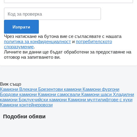
Чрез натискане на бутона вие се съгласявате с нашата
политика за конфиденциалност
и
потребителското
споразумение
.
Личните ви данни ще бъдат обработени за предоставяне на
отговор на запитването ви.
Виж също
Камиони
Влекачи
Брезентови камиони
Камиони фургони
Бордови камиони
Камиони самосвали
Камиони шаси
Хладилни
камиони
Боклукчийски камиони
Камиони мултилифтове с куки
Камиони контейнеровози
Подобни обяви