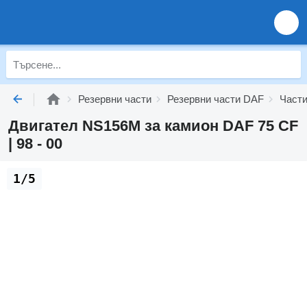
Резервни части
Резервни части DAF
Части
Двигател NS156M за камион DAF 75 CF
| 98 - 00
1/5