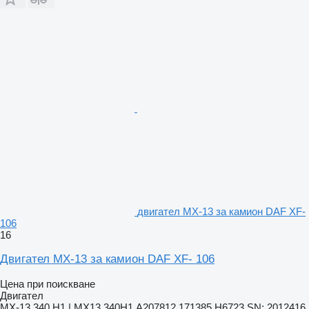
двигател MX-13 за камион DAF XF-
106
16
Двигател MX-13 за камион DAF XF- 106
Цена при поискване
Двигател
MX-13 340 H1 | MX13 340H1,A207812 171385 H6723,SN: 2012416