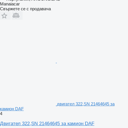
Manaiacar
Свържете се с продавача
двигател 322,SN 21464645 за
камион DAF
4
Двигател 322,SN 21464645 за камион DAF