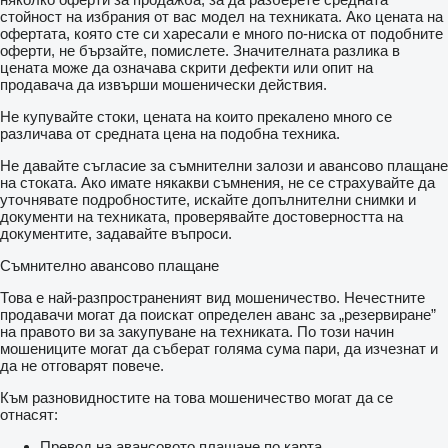
стойност на избрания от вас модел на техниката. Ако цената на
офертата, която сте си харесали е много по-ниска от подобните
оферти, не бързайте, помислете. Значителната разлика в
цената може да означава скрити дефекти или опит на
продавача да извърши мошенически действия.
Не купувайте стоки, цената на които прекалено много се
различава от средната цена на подобна техника.
Не давайте съгласие за съмнителни залози и авансово плащане
на стоката. Ако имате някакви съмнения, не се страхувайте да
уточнявате подробностите, искайте допълнителни снимки и
документи на техниката, проверявайте достоверността на
документите, задавайте въпроси.
Съмнително авансово плащане
Това е най-разпространеният вид мошеничество. Нечестните
продавачи могат да поискат определен аванс за „резервиране”
на правото ви за закупуване на техниката. По този начин
мошениците могат да съберат голяма сума пари, да изчезнат и
да не отговарят повече.
Към разновидностите на това мошеничество могат да се
отнасят:
Превод на авансовото плащане по карта