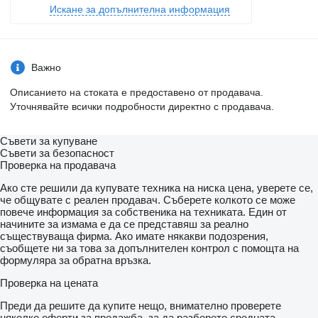
Искане за допълнителна информация
Важно
Описанието на стоката е предоставено от продавача.
Уточнявайте всички подробности директно с продавача.
Съвети за купуване
Съвети за безопасност
Проверка на продавача
Ако сте решили да купувате техника на ниска цена, уверете се,
че общувате с реален продавач. Съберете колкото се може
повече информация за собственика на техниката. Един от
начините за измама е да се представяш за реално
съществуваща фирма. Ако имате някакви подозрения,
съобщете ни за това за допълнителен контрол с помощта на
формуляра за обратна връзка.
Проверка на цената
Преди да решите да купите нещо, внимателно проверете
няколко оферти за продажба, за да разберете средната