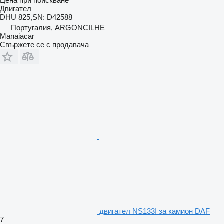
Цена при поискване
Двигател
DHU 825,SN: D42588
Португалия, ARGONCILHE
Manaiacar
Свържете се с продавача
двигател NS133I за камион DAF
7