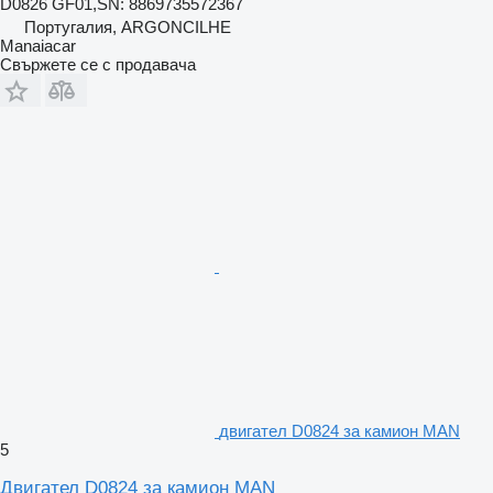
D0826 GF01,SN: 8869735572367
Португалия, ARGONCILHE
Manaiacar
Свържете се с продавача
двигател D0824 за камион MAN
5
Двигател D0824 за камион MAN