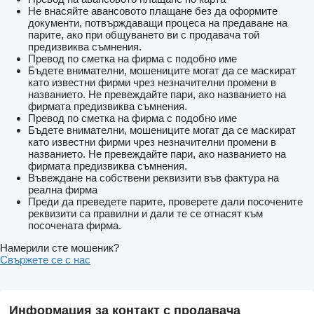
Не внасяйте авансовото плащане без да оформите
документи, потвърждаващи процеса на предаване на
парите, ако при общуването ви с продавача той
предизвиква съмнения.
Превод по сметка на фирма с подобно име
Бъдете внимателни, мошениците могат да се маскират
като известни фирми чрез незначителни промени в
названието. Не превеждайте пари, ако названието на
фирмата предизвиква съмнения.
Превод по сметка на фирма с подобно име
Бъдете внимателни, мошениците могат да се маскират
като известни фирми чрез незначителни промени в
названието. Не превеждайте пари, ако названието на
фирмата предизвиква съмнения.
Въвеждане на собствени реквизити във фактура на
реална фирма
Преди да преведете парите, проверете дали посочените
реквизити са правилни и дали те се отнасят към
посочената фирма.
Намерили сте мошеник?
Свържете се с нас
Информация за контакт с продавача