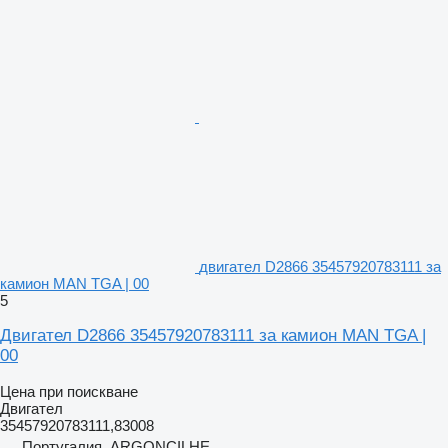
двигател D2866 35457920783111 за
камион MAN TGA | 00
5
Двигател D2866 35457920783111 за камион MAN TGA |
00
Цена при поискване
Двигател
35457920783111,83008
Португалия, ARGONCILHE