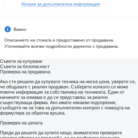
Искане за допълнителна информация
Важно
Описанието на стоката е предоставено от продавача.
Уточнявайте всички подробности директно с продавача.
Съвети за купуване
Съвети за безопасност
Проверка на продавача
Ако сте решили да купувате техника на ниска цена, уверете се,
че общувате с реален продавач. Съберете колкото се може
повече информация за собственика на техниката. Един от
начините за измама е да се представяш за реално
съществуваща фирма. Ако имате някакви подозрения,
съобщете ни за това за допълнителен контрол с помощта на
формуляра за обратна връзка.
Проверка на цената
Преди да решите да купите нещо, внимателно проверете
няколко оферти за продажба, за да разберете средната