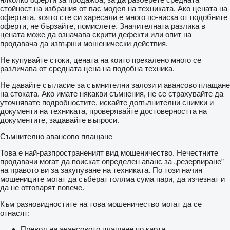
стойност на избрания от вас модел на техниката. Ако цената на
офертата, която сте си харесали е много по-ниска от подобните
оферти, не бързайте, помислете. Значителната разлика в
цената може да означава скрити дефекти или опит на
продавача да извърши мошенически действия.
Не купувайте стоки, цената на които прекалено много се
различава от средната цена на подобна техника.
Не давайте съгласие за съмнителни залози и авансово плащане
на стоката. Ако имате някакви съмнения, не се страхувайте да
уточнявате подробностите, искайте допълнителни снимки и
документи на техниката, проверявайте достоверността на
документите, задавайте въпроси.
Съмнително авансово плащане
Това е най-разпространеният вид мошеничество. Нечестните
продавачи могат да поискат определен аванс за „резервиране”
на правото ви за закупуване на техниката. По този начин
мошениците могат да съберат голяма сума пари, да изчезнат и
да не отговарят повече.
Към разновидностите на това мошеничество могат да се
отнасят:
Превод на авансовото плащане по карта