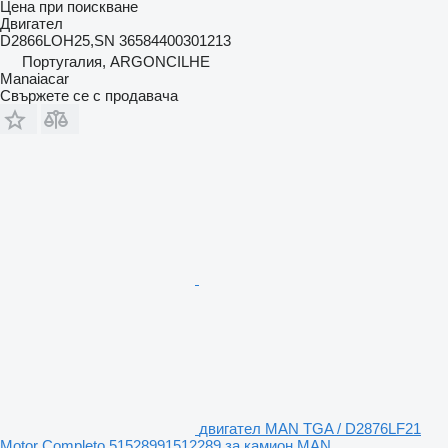
Цена при поискване
Двигател
D2866LOH25,SN 36584400301213
Португалия, ARGONCILHE
Manaiacar
Свържете се с продавача
двигател MAN TGA / D2876LF21
Motor Completo 51528991512289 за камион MAN