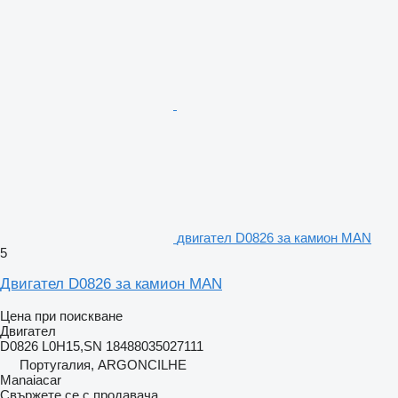
двигател D0826 за камион MAN
5
Двигател D0826 за камион MAN
Цена при поискване
Двигател
D0826 L0H15,SN 18488035027111
Португалия, ARGONCILHE
Manaiacar
Свържете се с продавача