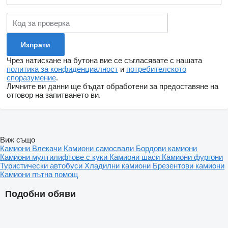
Чрез натискане на бутона вие се съгласявате с нашата
политика за конфиденциалност
и
потребителското
споразумение
.
Личните ви данни ще бъдат обработени за предоставяне на
отговор на запитването ви.
Виж също
Камиони
Влекачи
Камиони самосвали
Бордови камиони
Камиони мултилифтове с куки
Камиони шаси
Камиони фургони
Туристически автобуси
Хладилни камиони
Брезентови камиони
Камиони пътна помощ
Подобни обяви