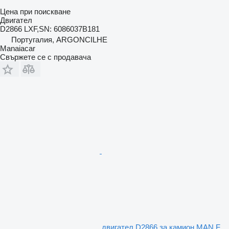
Цена при поискване
Двигател
D2866 LXF,SN: 6086037B181
Португалия, ARGONCILHE
Manaiacar
Свържете се с продавача
двигател D2866 за камион MAN F