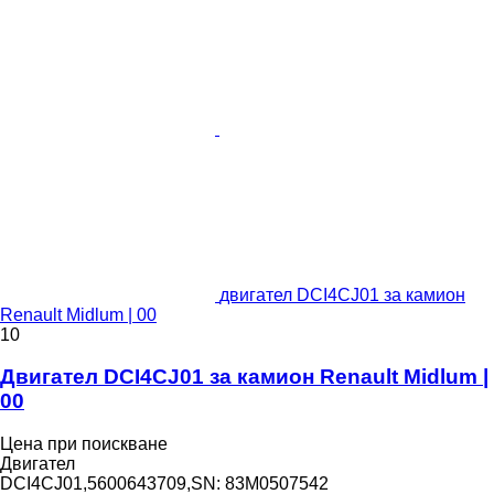
двигател DCI4CJ01 за камион
Renault Midlum | 00
10
Двигател DCI4CJ01 за камион Renault Midlum |
00
Цена при поискване
Двигател
DCI4CJ01,5600643709,SN: 83M0507542