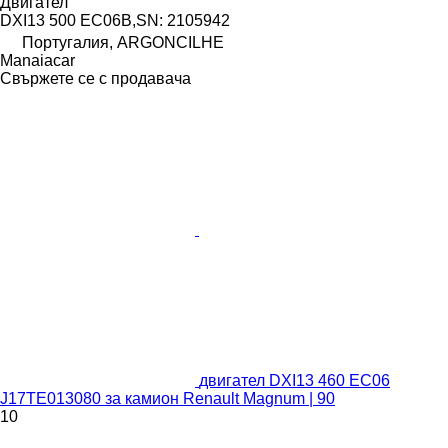
Двигател
DXI13 500 EC06B,SN: 2105942
Португалия, ARGONCILHE
Manaiacar
Свържете се с продавача
двигател DXI13 460 EC06
J17TE013080 за камион Renault Magnum | 90
10