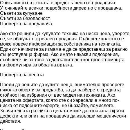
Описанието на стоката е предоставено от продавача.
Уточнявайте всички подробности директно с продавача.
Съвети за купуване
Съвети за безопасност
Проверка на продавача
Ако сте решили да купувате техника на ниска цена, уверете
се, че общувате с реален продавач. Съберете колкото се
може повече информация за собственика на техниката.
Един от начините за измама е да се представяш за реално
съществуваща фирма. Ако имате някакви подозрения,
съобщете ни за това за допълнителен контрол с помощта
на формуляра за обратна връзка.
Проверка на цената
Преди да решите да купите нещо, внимателно проверете
няколко оферти за продажба, за да разберете средната
стойност на избрания от вас модел на техниката. Ако
цената на офертата, която сте си харесали е много по-
ниска от подобните оферти, не бързайте, помислете.
Значителната разлика в цената може да означава скрити
дефекти или опит на продавача да извърши мошенически
действия.