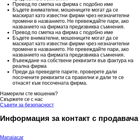
Превод по сметка на фирма с подобно име
Бъдете внимателни, мошениците могат да се
маскират като известни фирми чрез незначителни
промени в названието. Не превеждайте пари, ако
названието на фирмата предизвиква съмнения.
Превод по сметка на фирма с подобно име
Бъдете внимателни, мошениците могат да се
маскират като известни фирми чрез незначителни
промени в названието. Не превеждайте пари, ако
названието на фирмата предизвиква съмнения.
Въвеждане на собствени реквизити във фактура на
реална фирма
Преди да преведете парите, проверете дали
посочените реквизити са правилни и дали те се
отнасят към посочената фирма.
Намерили сте мошеник?
Свържете се с нас
Съвети за безопасност
Информация за контакт с продавача
Manaiacar