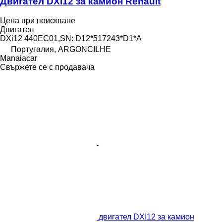
Двигател DXi12 за камион Renault
Цена при поискване
Двигател
DXi12 440EC01,SN: D12*517243*D1*A
Португалия, ARGONCILHE
Manaiacar
Свържете се с продавача
двигател DXI12 за камион