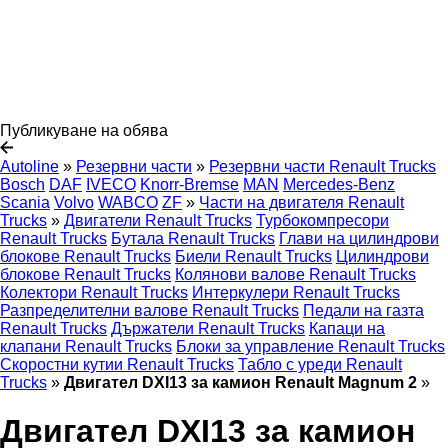
Публикуване на обява
Autoline
»
Резервни части
»
Резервни части Renault Trucks
Bosch
DAF
IVECO
Knorr-Bremse
MAN
Mercedes-Benz
Scania
Volvo
WABCO
ZF
»
Части на двигателя Renault
Trucks
»
Двигатели Renault Trucks
Турбокомпресори
Renault Trucks
Бутала Renault Trucks
Глави на цилиндрови
блокове Renault Trucks
Биели Renault Trucks
Цилиндрови
блокове Renault Trucks
Колянови валове Renault Trucks
Колектори Renault Trucks
Интеркулери Renault Trucks
Разпределителни валове Renault Trucks
Педали на газта
Renault Trucks
Държатели Renault Trucks
Капаци на
клапани Renault Trucks
Блоки за управление Renault Trucks
Скоростни кутии Renault Trucks
Табло с уреди Renault
Trucks
»
Двигател DXI13 за камион Renault Magnum 2
»
Двигател DXI13 за камион