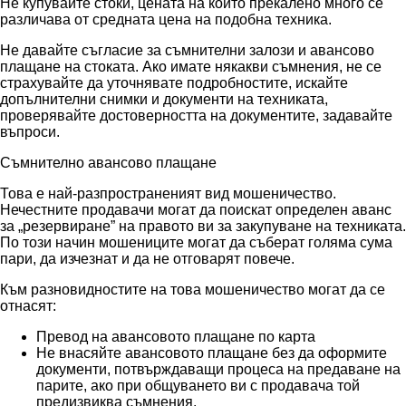
Не купувайте стоки, цената на които прекалено много се
различава от средната цена на подобна техника.
Не давайте съгласие за съмнителни залози и авансово
плащане на стоката. Ако имате някакви съмнения, не се
страхувайте да уточнявате подробностите, искайте
допълнителни снимки и документи на техниката,
проверявайте достоверността на документите, задавайте
въпроси.
Съмнително авансово плащане
Това е най-разпространеният вид мошеничество.
Нечестните продавачи могат да поискат определен аванс
за „резервиране” на правото ви за закупуване на техниката.
По този начин мошениците могат да съберат голяма сума
пари, да изчезнат и да не отговарят повече.
Към разновидностите на това мошеничество могат да се
отнасят:
Превод на авансовото плащане по карта
Не внасяйте авансовото плащане без да оформите
документи, потвърждаващи процеса на предаване на
парите, ако при общуването ви с продавача той
предизвиква съмнения.