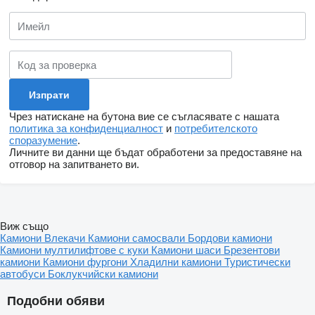
Чрез натискане на бутона вие се съгласявате с нашата
политика за конфиденциалност
и
потребителското
споразумение
.
Личните ви данни ще бъдат обработени за предоставяне на
отговор на запитването ви.
Виж също
Камиони
Влекачи
Камиони самосвали
Бордови камиони
Камиони мултилифтове с куки
Камиони шаси
Брезентови
камиони
Камиони фургони
Хладилни камиони
Туристически
автобуси
Боклукчийски камиони
Подобни обяви