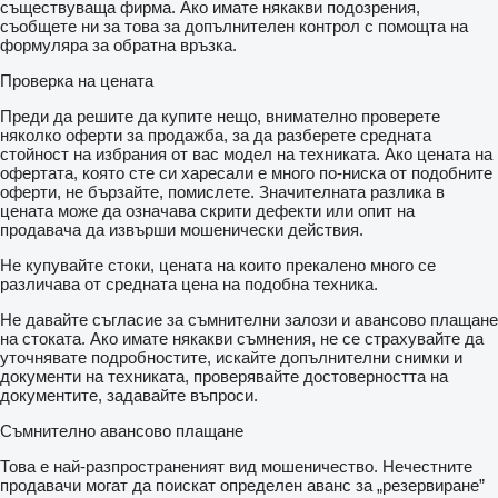
съществуваща фирма. Ако имате някакви подозрения,
съобщете ни за това за допълнителен контрол с помощта на
формуляра за обратна връзка.
Проверка на цената
Преди да решите да купите нещо, внимателно проверете
няколко оферти за продажба, за да разберете средната
стойност на избрания от вас модел на техниката. Ако цената на
офертата, която сте си харесали е много по-ниска от подобните
оферти, не бързайте, помислете. Значителната разлика в
цената може да означава скрити дефекти или опит на
продавача да извърши мошенически действия.
Не купувайте стоки, цената на които прекалено много се
различава от средната цена на подобна техника.
Не давайте съгласие за съмнителни залози и авансово плащане
на стоката. Ако имате някакви съмнения, не се страхувайте да
уточнявате подробностите, искайте допълнителни снимки и
документи на техниката, проверявайте достоверността на
документите, задавайте въпроси.
Съмнително авансово плащане
Това е най-разпространеният вид мошеничество. Нечестните
продавачи могат да поискат определен аванс за „резервиране”