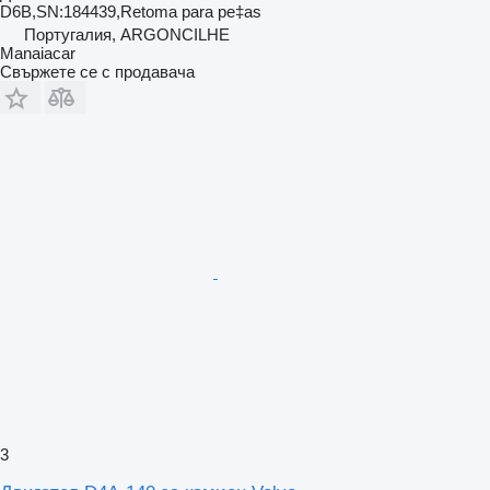
D6B,SN:184439,Retoma para pe‡as
Португалия, ARGONCILHE
Manaiacar
Свържете се с продавача
3