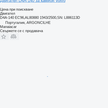
Двигател D4A-140 за камион Volvo
Цена при поискване
Двигател
D4A-140 EC96,AL80880 1943/2500,SN: L886113D
Португалия, ARGONCILHE
Manaiacar
Свържете се с продавача