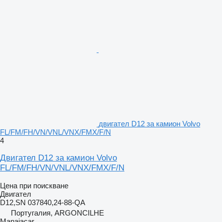
двигател D12 за камион Volvo
FL/FM/FH/VN/VNL/VNX/FMX/F/N
4
Двигател D12 за камион Volvo
FL/FM/FH/VN/VNL/VNX/FMX/F/N
Цена при поискване
Двигател
D12,SN 037840,24-88-QA
Португалия, ARGONCILHE
Manaiacar