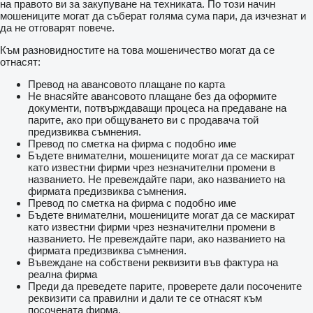
на правото ви за закупуване на техниката. По този начин
мошениците могат да съберат голяма сума пари, да изчезнат и
да не отговарят повече.
Към разновидностите на това мошеничество могат да се
отнасят:
Превод на авансовото плащане по карта
Не внасяйте авансовото плащане без да оформите
документи, потвърждаващи процеса на предаване на
парите, ако при общуването ви с продавача той
предизвиква съмнения.
Превод по сметка на фирма с подобно име
Бъдете внимателни, мошениците могат да се маскират
като известни фирми чрез незначителни промени в
названието. Не превеждайте пари, ако названието на
фирмата предизвиква съмнения.
Превод по сметка на фирма с подобно име
Бъдете внимателни, мошениците могат да се маскират
като известни фирми чрез незначителни промени в
названието. Не превеждайте пари, ако названието на
фирмата предизвиква съмнения.
Въвеждане на собствени реквизити във фактура на
реална фирма
Преди да преведете парите, проверете дали посочените
реквизити са правилни и дали те се отнасят към
посочената фирма.