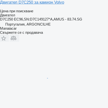
Двигател D7C250 за камион Volvo
Цена при поискване
Двигател
D7C250 EC96,SN:D7C149127*A,AMUS - 83.74.SG
Португалия, ARGONCILHE
Manaiacar
Свържете се с продавача