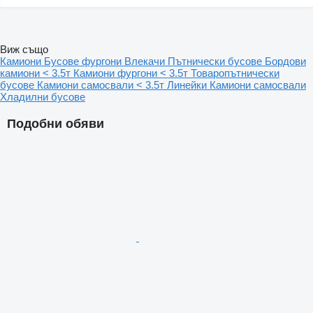
Виж също
Камиони
Бусове фургони
Влекачи
Пътнически бусове
Бордови
камиони < 3.5т
Камиони фургони < 3.5т
Товаропътнически
бусове
Камиони самосвали < 3.5т
Линейки
Камиони самосвали
Хладилни бусове
Подобни обяви