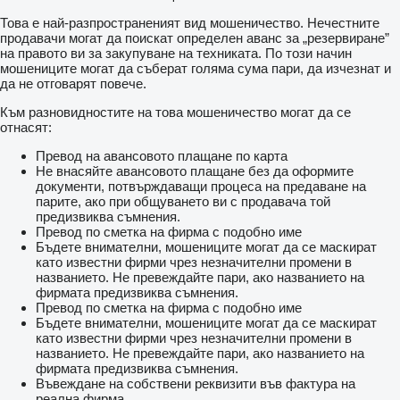
Това е най-разпространеният вид мошеничество. Нечестните
продавачи могат да поискат определен аванс за „резервиране”
на правото ви за закупуване на техниката. По този начин
мошениците могат да съберат голяма сума пари, да изчезнат и
да не отговарят повече.
Към разновидностите на това мошеничество могат да се
отнасят:
Превод на авансовото плащане по карта
Не внасяйте авансовото плащане без да оформите
документи, потвърждаващи процеса на предаване на
парите, ако при общуването ви с продавача той
предизвиква съмнения.
Превод по сметка на фирма с подобно име
Бъдете внимателни, мошениците могат да се маскират
като известни фирми чрез незначителни промени в
названието. Не превеждайте пари, ако названието на
фирмата предизвиква съмнения.
Превод по сметка на фирма с подобно име
Бъдете внимателни, мошениците могат да се маскират
като известни фирми чрез незначителни промени в
названието. Не превеждайте пари, ако названието на
фирмата предизвиква съмнения.
Въвеждане на собствени реквизити във фактура на
реална фирма