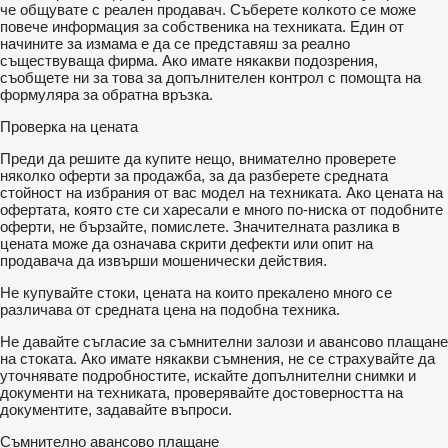
че общувате с реален продавач. Съберете колкото се може
повече информация за собственика на техниката. Един от
начините за измама е да се представяш за реално
съществуваща фирма. Ако имате някакви подозрения,
съобщете ни за това за допълнителен контрол с помощта на
формуляра за обратна връзка.
Проверка на цената
Преди да решите да купите нещо, внимателно проверете
няколко оферти за продажба, за да разберете средната
стойност на избрания от вас модел на техниката. Ако цената на
офертата, която сте си харесали е много по-ниска от подобните
оферти, не бързайте, помислете. Значителната разлика в
цената може да означава скрити дефекти или опит на
продавача да извърши мошенически действия.
Не купувайте стоки, цената на които прекалено много се
различава от средната цена на подобна техника.
Не давайте съгласие за съмнителни залози и авансово плащане
на стоката. Ако имате някакви съмнения, не се страхувайте да
уточнявате подробностите, искайте допълнителни снимки и
документи на техниката, проверявайте достоверността на
документите, задавайте въпроси.
Съмнително авансово плащане