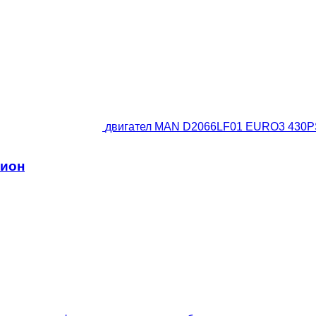
двигател MAN D2066LF01 EURO3 430PS
мион