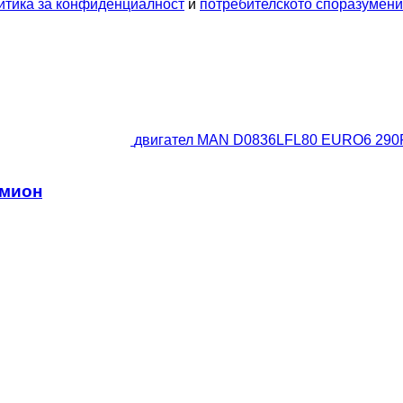
итика за конфиденциалност
и
потребителското споразумен
двигател MAN D0836LFL80 EURO6 290P
амион