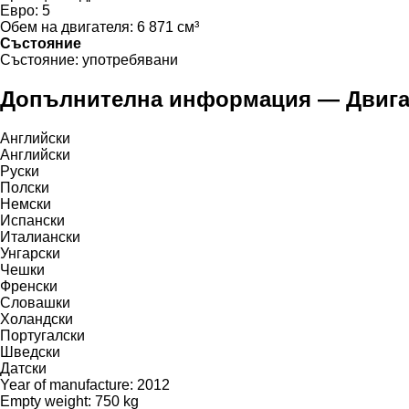
Евро:
5
Обем на двигателя:
6 871 см³
Състояние
Състояние:
употребявани
Допълнителна информация — Двигат
Английски
Английски
Руски
Полски
Немски
Испански
Италиански
Унгарски
Чешки
Френски
Словашки
Холандски
Португалски
Шведски
Датски
Year of manufacture: 2012
Empty weight: 750 kg