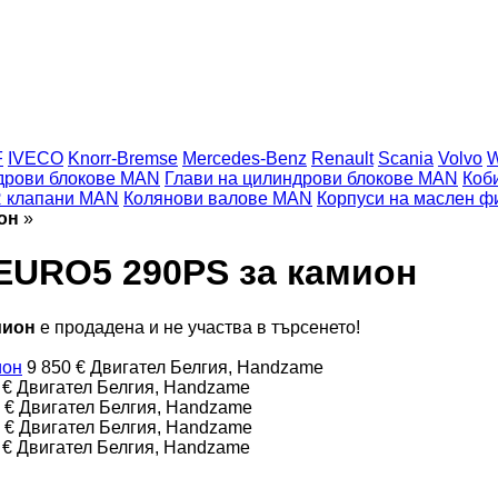
F
IVECO
Knorr-Bremse
Mercedes-Benz
Renault
Scania
Volvo
дрови блокове MAN
Глави на цилиндрови блокове MAN
Коб
 клапани MAN
Колянови валове MAN
Корпуси на маслен 
он
»
EURO5 290PS за камион
мион
е продадена и не участва в търсенето!
ион
9 850 €
Двигател
Белгия, Handzame
 €
Двигател
Белгия, Handzame
 €
Двигател
Белгия, Handzame
 €
Двигател
Белгия, Handzame
 €
Двигател
Белгия, Handzame