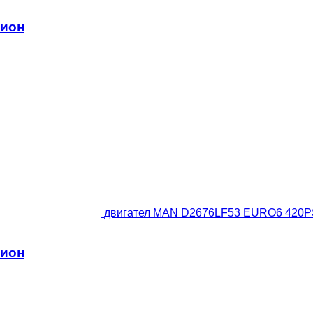
мион
двигател MAN D2676LF53 EURO6 420PS
мион