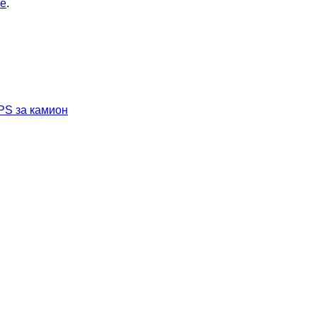
ие
.
S за камион