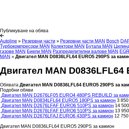
Публикуване на обява
Autoline
»
Резервни части
»
Резервни части MAN
Bosch
DA
Турбокомпресори MAN
Колектори MAN
Бутала MAN
Цилин
газове MAN
Биели MAN
Разпределителни валове MAN
EGR
MAN
»
Двигател MAN D0836LFL64 EURO5 290PS за ками
Двигател MAN D0836LFL64 
Обявата
Двигател MAN D0836LFL64 EURO5 290PS за ка
Подобни обяви
Двигател MAN D2676LF05 EURO4 480PS REBUILD за кам
Двигател MAN D0834LFL64 EURO5 180PS за камион
3 850
Двигател MAN D2676LFAF EURO6 510PS за камион
14 500
Двигател MAN D2676LFAF EURO6 510PS за камион
13 950
Двигател MAN D2676LFAJ EURO6 430PS за камион
12 750
Двигател MAN D0836LFL64 EURO5 290PS за камион