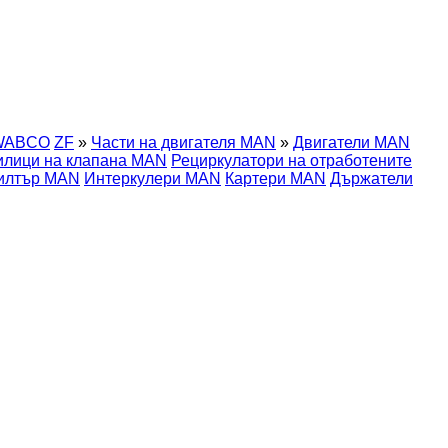
WABCO
ZF
»
Части на двигателя MAN
»
Двигатели MAN
илици на клапана MAN
Рециркулатори на отработените
филтър MAN
Интеркулери MAN
Картери MAN
Държатели