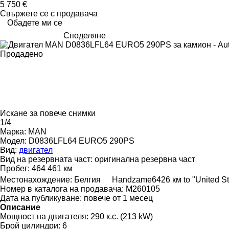
5 750 €
Свържете се с продавача
Обадете ми се
Споделяне
Продадено
Искане за повече снимки
1/4
Марка:
MAN
Модел:
D0836LFL64 EURO5 290PS
Вид:
двигател
Вид на резервната част:
оригинална резервна част
Пробег:
464 461 км
Местонахождение:
Белгия
Handzame
6426 км to "United S
Номер в каталога на продавача:
M260105
Дата на публикуване:
повече от 1 месец
Описание
Мощност на двигателя:
290 к.с. (213 kW)
Брой цилиндри:
6