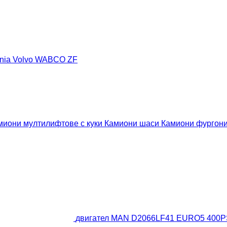
nia
Volvo
WABCO
ZF
миони мултилифтове с куки
Камиони шаси
Камиони фургон
двигател MAN D2066LF41 EURO5 400PS