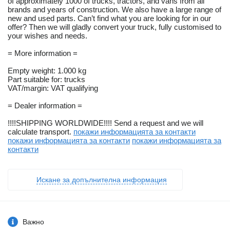
of approximately 1000 of trucks, tractors, and vans from all
brands and years of construction. We also have a large range of
new and used parts. Can’t find what you are looking for in our
offer? Then we will gladly convert your truck, fully customised to
your wishes and needs.
= More information =
Empty weight: 1.000 kg
Part suitable for: trucks
VAT/margin: VAT qualifying
= Dealer information =
!!!!SHIPPING WORLDWIDE!!!! Send a request and we will
calculate transport.
покажи информацията за контакти
покажи информацията за контакти
покажи информацията за
контакти
Искане за допълнителна информация
Важно