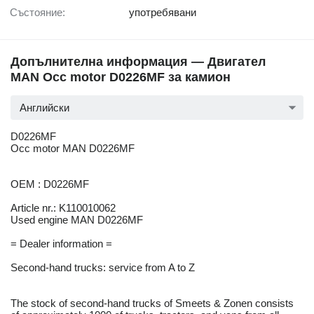
Състояние:
употребявани
Допълнителна информация — Двигател
MAN Occ motor D0226MF за камион
Английски
D0226MF
Occ motor MAN D0226MF
OEM : D0226MF
Article nr.: K110010062
Used engine MAN D0226MF
= Dealer information =
Second-hand trucks: service from A to Z
The stock of second-hand trucks of Smeets & Zonen consists