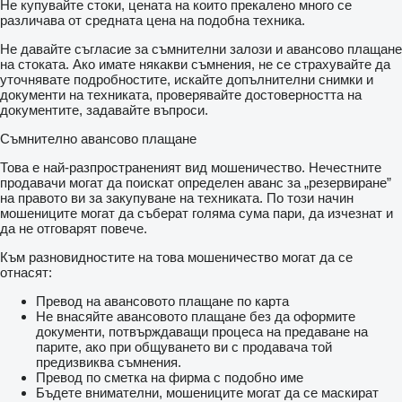
Не купувайте стоки, цената на които прекалено много се
различава от средната цена на подобна техника.
Не давайте съгласие за съмнителни залози и авансово плащане
на стоката. Ако имате някакви съмнения, не се страхувайте да
уточнявате подробностите, искайте допълнителни снимки и
документи на техниката, проверявайте достоверността на
документите, задавайте въпроси.
Съмнително авансово плащане
Това е най-разпространеният вид мошеничество. Нечестните
продавачи могат да поискат определен аванс за „резервиране”
на правото ви за закупуване на техниката. По този начин
мошениците могат да съберат голяма сума пари, да изчезнат и
да не отговарят повече.
Към разновидностите на това мошеничество могат да се
отнасят:
Превод на авансовото плащане по карта
Не внасяйте авансовото плащане без да оформите
документи, потвърждаващи процеса на предаване на
парите, ако при общуването ви с продавача той
предизвиква съмнения.
Превод по сметка на фирма с подобно име
Бъдете внимателни, мошениците могат да се маскират