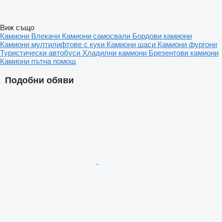
Виж също
Камиони
Влекачи
Камиони самосвали
Бордови камиони
Камиони мултилифтове с куки
Камиони шаси
Камиони фургони
Туристически автобуси
Хладилни камиони
Брезентови камиони
Камиони пътна помощ
Подобни обяви