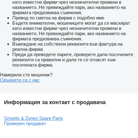
като известни фирми чрез незначителни промени в
названието. Не превеждайте пари, ако названието на
фирмата предизвиква съмнения.
Превод по сметка на фирма с подобно име
Бъдете внимателни, мошениците могат да се маскират
като известни фирми чрез незначителни промени в
названието. Не превеждайте пари, ако названието на
фирмата предизвиква съмнения.
Въвеждане на собствени реквизити във фактура на
реална фирма
Преди да преведете парите, проверете дали посочените
реквизити са правилни и дали те се отнасят към
посочената фирма.
Намерили сте мошеник?
Свържете се с нас
Информация за контакт с продавача
Smeets & Zonen Spare Parts
Проверен продавач