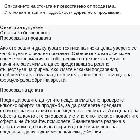
Описанието на стоката е предоставено от продавача.
Уточнявайте всички подробности директно с продавача.
Съвети за купуване
Съвети за безопасност
Проверка на продавача
Ако сте решили да купувате техника на ниска цена, уверете се,
че общувате с реален продавач. Съберете колкото се може
повече информация за собственика на техниката. Един от
начините за измама е да се представяш за реално
съществуваща фирма. Ако имате някакви подозрения,
съобщете ни за това за допълнителен контрол с помощта на
формуляра за обратна връзка.
Проверка на цената
Преди да решите да купите нещо, внимателно проверете
няколко оферти за продажба, за да разберете средната
стойност на избрания от вас модел на техниката. Ако цената на
офертата, която сте си харесали е много по-ниска от подобните
оферти, не бързайте, помислете. Значителната разлика в
цената може да означава скрити дефекти или опит на
продавача да извърши мошенически действия.