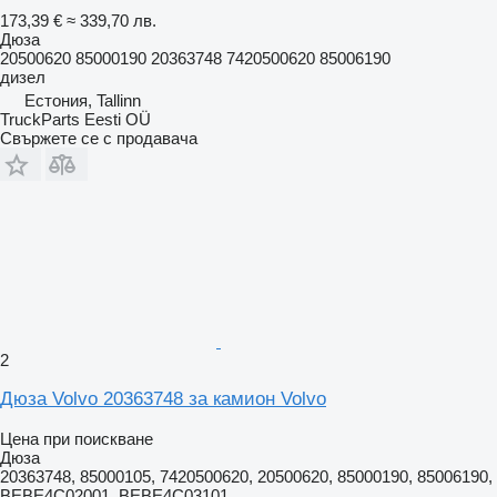
173,39 €
≈ 339,70 лв.
Дюза
20500620 85000190 20363748 7420500620 85006190
дизел
Естония, Tallinn
TruckParts Eesti OÜ
Свържете се с продавача
2
Дюза Volvo 20363748 за камион Volvo
Цена при поискване
Дюза
20363748, 85000105, 7420500620, 20500620, 85000190, 85006190,
BEBE4C02001, BEBE4C03101