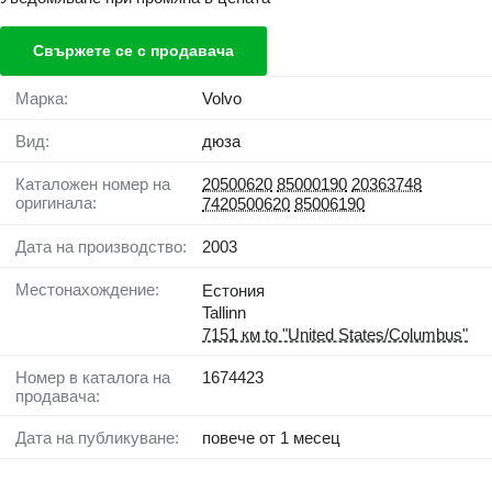
Свържете се с продавача
Марка:
Volvo
Вид:
дюза
Каталожен номер на
20500620
85000190
20363748
оригинала:
7420500620
85006190
Дата на производство:
2003
Местонахождение:
Естония
Tallinn
7151 км to "United States/Columbus"
Номер в каталога на
1674423
продавача:
Дата на публикуване:
повече от 1 месец