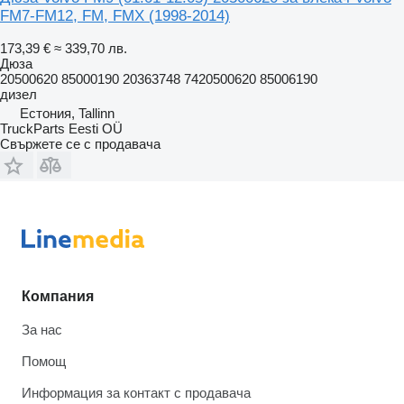
FM7-FM12, FM, FMX (1998-2014)
173,39 €
≈ 339,70 лв.
Дюза
20500620 85000190 20363748 7420500620 85006190
дизел
Естония, Tallinn
TruckParts Eesti OÜ
Свържете се с продавача
Компания
За нас
Помощ
Информация за контакт с продавача