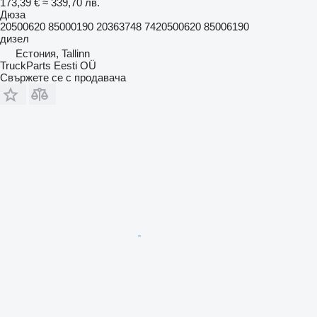
173,39 €
≈ 339,70 лв.
Дюза
20500620 85000190 20363748 7420500620 85006190
дизел
Естония, Tallinn
TruckParts Eesti OÜ
Свържете се с продавача