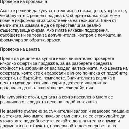
Проверка на продавача
Ако сте решили да купувате техника на ниска цена, уверете се,
че общувате с реален продавач. Съберете колкото се може
повече информация за собственика на техниката. Един от
начините за измама е да се представяш за реално
съществуваща фирма. Ако имате някакви подозрения,
съобщете ни за това за допълнителен контрол с помощта на
формуляра за обратна връзка.
Проверка на цената
Преди да решите да купите нещо, внимателно проверете
няколко оферти за продажба, за да разберете средната
стойност на избрания от вас модел на техниката. Ако цената на
офертата, която сте си харесали е много по-ниска от подобните
оферти, не бързайте, помислете. Значителната разлика в
цената може да означава скрити дефекти или опит на
продавача да извърши мошенически действия.
Не купувайте стоки, цената на които прекалено много се
различава от средната цена на подобна техника.
Не давайте съгласие за съмнителни залози и авансово плащане
на стоката. Ако имате някакви съмнения, не се страхувайте да
уточнявате подробностите, искайте допълнителни снимки и
документи на техниката, проверявайте достоверността на