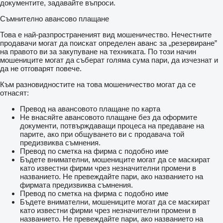
документите, задавайте въпроси.
Съмнително авансово плащане
Това е най-разпространеният вид мошеничество. Нечестните
продавачи могат да поискат определен аванс за „резервиране”
на правото ви за закупуване на техниката. По този начин
мошениците могат да съберат голяма сума пари, да изчезнат и
да не отговарят повече.
Към разновидностите на това мошеничество могат да се
отнасят:
Превод на авансовото плащане по карта
Не внасяйте авансовото плащане без да оформите
документи, потвърждаващи процеса на предаване на
парите, ако при общуването ви с продавача той
предизвиква съмнения.
Превод по сметка на фирма с подобно име
Бъдете внимателни, мошениците могат да се маскират
като известни фирми чрез незначителни промени в
названието. Не превеждайте пари, ако названието на
фирмата предизвиква съмнения.
Превод по сметка на фирма с подобно име
Бъдете внимателни, мошениците могат да се маскират
като известни фирми чрез незначителни промени в
названието. Не превеждайте пари, ако названието на