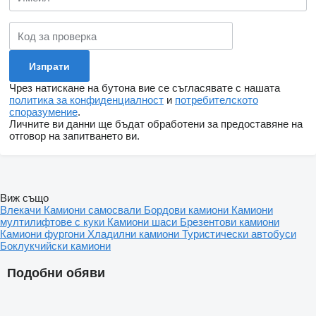
Чрез натискане на бутона вие се съгласявате с нашата
политика за конфиденциалност
и
потребителското
споразумение
.
Личните ви данни ще бъдат обработени за предоставяне на
отговор на запитването ви.
Виж също
Влекачи
Камиони самосвали
Бордови камиони
Камиони
мултилифтове с куки
Камиони шаси
Брезентови камиони
Камиони фургони
Хладилни камиони
Туристически автобуси
Боклукчийски камиони
Подобни обяви