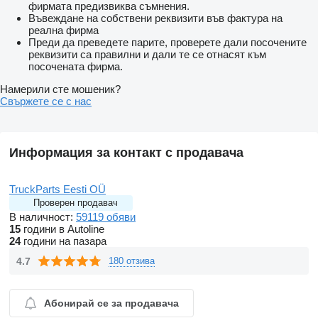
фирмата предизвиква съмнения.
Въвеждане на собствени реквизити във фактура на
реална фирма
Преди да преведете парите, проверете дали посочените
реквизити са правилни и дали те се отнасят към
посочената фирма.
Намерили сте мошеник?
Свържете се с нас
Информация за контакт с продавача
TruckParts Eesti OÜ
Проверен продавач
В наличност:
59119 обяви
15
години в Autoline
24
години на пазара
4.7
180 отзива
Абонирай се за продавача