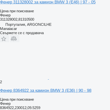
Фенер 311328002 за камион BMW 3 (E46) | 97 - 05
Цена при поискване
Фенер
311328002,81310500
Португалия, ARGONCILHE
Manaiacar
Свържете се с продавача
2
Фенер 8364922 за камион BMW 3 (E36) | 90 - 98
Цена при поискване
Фенер
8364922,230012,09.5259