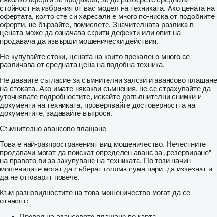
стойност на избрания от вас модел на техниката. Ако цената на
офертата, която сте си харесали е много по-ниска от подобните
оферти, не бързайте, помислете. Значителната разлика в
цената може да означава скрити дефекти или опит на
продавача да извърши мошенически действия.
Не купувайте стоки, цената на които прекалено много се
различава от средната цена на подобна техника.
Не давайте съгласие за съмнителни залози и авансово плащане
на стоката. Ако имате някакви съмнения, не се страхувайте да
уточнявате подробностите, искайте допълнителни снимки и
документи на техниката, проверявайте достоверността на
документите, задавайте въпроси.
Съмнително авансово плащане
Това е най-разпространеният вид мошеничество. Нечестните
продавачи могат да поискат определен аванс за „резервиране”
на правото ви за закупуване на техниката. По този начин
мошениците могат да съберат голяма сума пари, да изчезнат и
да не отговарят повече.
Към разновидностите на това мошеничество могат да се
отнасят:
Превод на авансовото плащане по карта