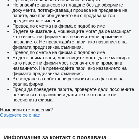
Не внасяйте авансовото плащане без да оформите
документи, потвърждаващи процеса на предаване на
парите, ако при общуването ви с продавача той
предизвиква съмнения.
Превод по сметка на фирма с подобно име
Бъдете внимателни, мошениците могат да се маскират
като известни фирми чрез незначителни промени в
названието. Не превеждайте пари, ако названието на
фирмата предизвиква съмнения.
Превод по сметка на фирма с подобно име
Бъдете внимателни, мошениците могат да се маскират
като известни фирми чрез незначителни промени в
названието. Не превеждайте пари, ако названието на
фирмата предизвиква съмнения.
Въвеждане на собствени реквизити във фактура на
реална фирма
Преди да преведете парите, проверете дали посочените
реквизити са правилни и дали те се отнасят към
посочената фирма.
Намерили сте мошеник?
Свържете се с нас
Информация за контакт с продавача