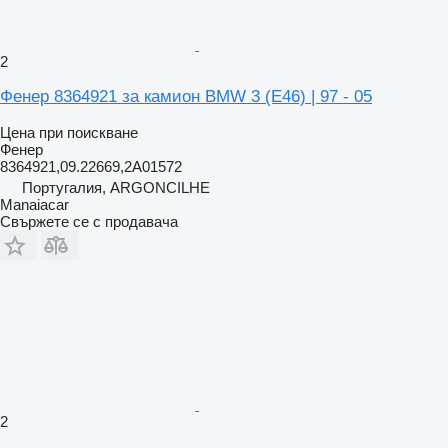
2
Фенер 8364921 за камион BMW 3 (E46) | 97 - 05
Цена при поискване
Фенер
8364921,09.22669,2A01572
Португалия, ARGONCILHE
Manaiacar
Свържете се с продавача
2