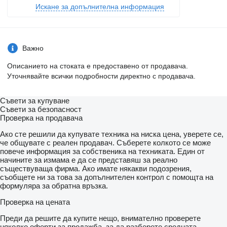
Искане за допълнителна информация
Важно
Описанието на стоката е предоставено от продавача.
Уточнявайте всички подробности директно с продавача.
Съвети за купуване
Съвети за безопасност
Проверка на продавача
Ако сте решили да купувате техника на ниска цена, уверете се,
че общувате с реален продавач. Съберете колкото се може
повече информация за собственика на техниката. Един от
начините за измама е да се представяш за реално
съществуваща фирма. Ако имате някакви подозрения,
съобщете ни за това за допълнителен контрол с помощта на
формуляра за обратна връзка.
Проверка на цената
Преди да решите да купите нещо, внимателно проверете
няколко оферти за продажба, за да разберете средната