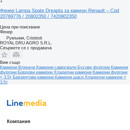
1
Фенер Lampa Spate Dreapta за камион Renault – Cod
20769776 / 20802350 / 7420802350
Цена при поискване
Фенер
Румъния, Cristesti
ROYAL DRU AGRO S.R.L.
Свържете се с продавача
Виж също
Камиони
Влекачи
Камиони самосвали
Бусове фургони
Камиони
фургони
Бордови камиони
Хладилни камиони
Камиони фургони
< 3.5т
Брезентови камиони
Камиони шаси
Хладилни камиони <
3.5т
Компания