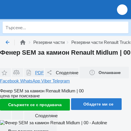
Резервни части
Резервни части Renault Truck
Фенер SEM за камион Renault Midlum | 00
PDF
Споделяне
Оплакване
Facebook
WhatsApp
Viber
Telegram
Фенер SEM за камион Renault Midlum | 00
цена при поискване
Обадете ми се
Свържете се с продавача
Споделяне
Виж всички снимки