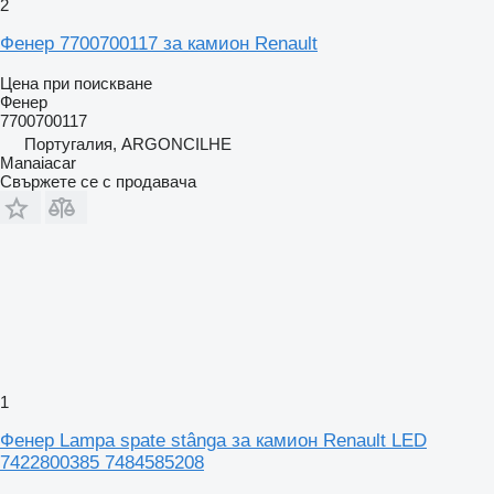
2
Фенер 7700700117 за камион Renault
Цена при поискване
Фенер
7700700117
Португалия, ARGONCILHE
Manaiacar
Свържете се с продавача
1
Фенер Lampa spate stânga за камион Renault LED
7422800385 7484585208