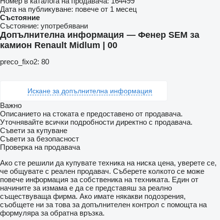
Номер в каталога на продавача:
164499
Дата на публикуване:
повече от 1 месец
Състояние
Състояние:
употребявани
Допълнителна информация — Фенер SEM за
камион Renault Midlum | 00
preco_fixo2: 80
Искане за допълнителна информация
Важно
Описанието на стоката е предоставено от продавача.
Уточнявайте всички подробности директно с продавача.
Съвети за купуване
Съвети за безопасност
Проверка на продавача
Ако сте решили да купувате техника на ниска цена, уверете се,
че общувате с реален продавач. Съберете колкото се може
повече информация за собственика на техниката. Един от
начините за измама е да се представяш за реално
съществуваща фирма. Ако имате някакви подозрения,
съобщете ни за това за допълнителен контрол с помощта на
формуляра за обратна връзка.