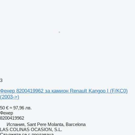
3
Фенер 8200419962 за камион Renault Kangoo I (F/KC0)
(2003->)
50 €
≈ 97,96 лв.
Фенер
8200419962
Испания, Sant Pere Molanta, Barcelona
LAS COLINAS OCASION, S.L.
Свържете се с продавача