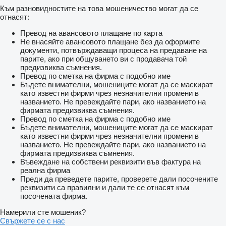
Към разновидностите на това мошеничество могат да се
отнасят:
Превод на авансовото плащане по карта
Не внасяйте авансовото плащане без да оформите
документи, потвърждаващи процеса на предаване на
парите, ако при общуването ви с продавача той
предизвиква съмнения.
Превод по сметка на фирма с подобно име
Бъдете внимателни, мошениците могат да се маскират
като известни фирми чрез незначителни промени в
названието. Не превеждайте пари, ако названието на
фирмата предизвиква съмнения.
Превод по сметка на фирма с подобно име
Бъдете внимателни, мошениците могат да се маскират
като известни фирми чрез незначителни промени в
названието. Не превеждайте пари, ако названието на
фирмата предизвиква съмнения.
Въвеждане на собствени реквизити във фактура на
реална фирма
Преди да преведете парите, проверете дали посочените
реквизити са правилни и дали те се отнасят към
посочената фирма.
Намерили сте мошеник?
Свържете се с нас