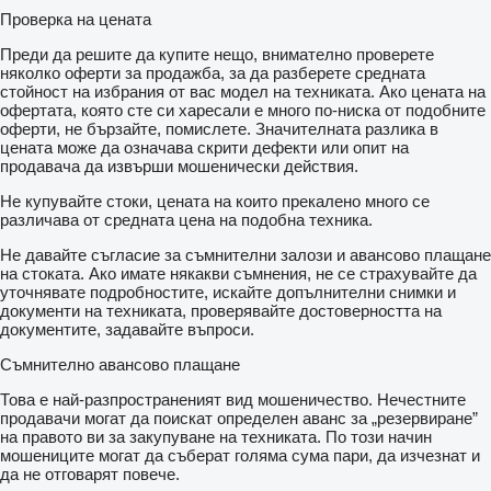
Проверка на цената
Преди да решите да купите нещо, внимателно проверете
няколко оферти за продажба, за да разберете средната
стойност на избрания от вас модел на техниката. Ако цената на
офертата, която сте си харесали е много по-ниска от подобните
оферти, не бързайте, помислете. Значителната разлика в
цената може да означава скрити дефекти или опит на
продавача да извърши мошенически действия.
Не купувайте стоки, цената на които прекалено много се
различава от средната цена на подобна техника.
Не давайте съгласие за съмнителни залози и авансово плащане
на стоката. Ако имате някакви съмнения, не се страхувайте да
уточнявате подробностите, искайте допълнителни снимки и
документи на техниката, проверявайте достоверността на
документите, задавайте въпроси.
Съмнително авансово плащане
Това е най-разпространеният вид мошеничество. Нечестните
продавачи могат да поискат определен аванс за „резервиране”
на правото ви за закупуване на техниката. По този начин
мошениците могат да съберат голяма сума пари, да изчезнат и
да не отговарят повече.