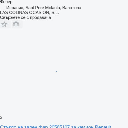
Фенер
Испания, Sant Pere Molanta, Barcelona
LAS COLINAS OCASION, S.L.
Свържете се с продавача
3
Стъкло на заден фар 20565107 за камион Renault