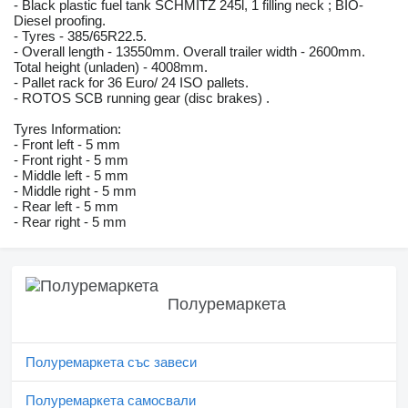
- Black plastic fuel tank SCHMITZ 245l, 1 filling neck ; BIO-
Diesel proofing.
- Tyres - 385/65R22.5.
- Overall length - 13550mm. Overall trailer width - 2600mm.
Total height (unladen) - 4008mm.
- Pallet rack for 36 Euro/ 24 ISO pallets.
- ROTOS SCB running gear (disc brakes) .
Tyres Information:
- Front left - 5 mm
- Front right - 5 mm
- Middle left - 5 mm
- Middle right - 5 mm
- Rear left - 5 mm
- Rear right - 5 mm
Полуремаркета
Полуремаркета със завеси
Полуремаркета самосвали