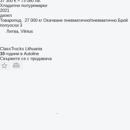
37 300 €
≈ 73 080 лв.
Хладилно полуремарке
2021
дизел
Товаропод.
27 000 кг
Окачване
пневматично/пневматично
Брой
полуоски
3
Литва, Vilnius
ClassTrucks Lithuania
10
години в Autoline
Свържете се с продавача