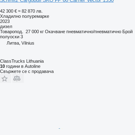
Schmitz Cargobull SKO FP 60 Carrier Vector 1550
42 300 €
≈ 82 870 лв.
Хладилно полуремарке
2023
дизел
Товаропод.
27 000 кг
Окачване
пневматично/пневматично
Брой
полуоски
3
Литва, Vilnius
ClassTrucks Lithuania
10
години в Autoline
Свържете се с продавача