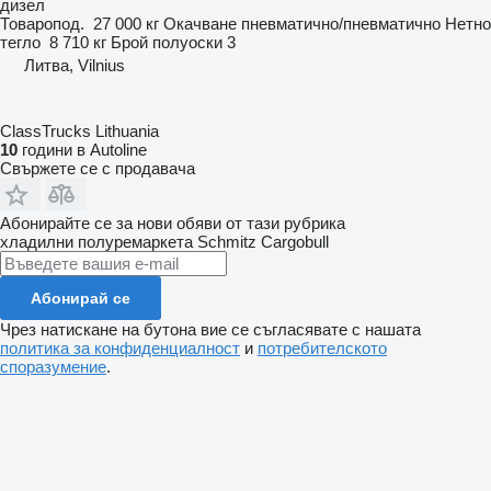
дизел
Товаропод.
27 000 кг
Окачване
пневматично/пневматично
Нетно
тегло
8 710 кг
Брой полуоски
3
Литва, Vilnius
ClassTrucks Lithuania
10
години в Autoline
Свържете се с продавача
Абонирайте се за нови обяви от тази рубрика
хладилни полуремаркета
Schmitz Cargobull
Абонирай се
Чрез натискане на бутона вие се съгласявате с нашата
политика за конфиденциалност
и
потребителското
споразумение
.