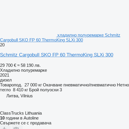
хладилно полуремарке Schmitz
Cargobull SKO FP 60 ThermoKing SLXi 300
20
Schmitz Cargobull SKO FP 60 ThermoKing SLXi 300
29 700 €
≈ 58 190 лв.
Хладилно полуремарке
2021
дизел
Товаропод.
27 000 кг
Окачване
пневматично/пневматично
Нетно
тегло
8 410 кг
Брой полуоски
3
Литва, Vilnius
ClassTrucks Lithuania
10
години в Autoline
Свържете се с продавача