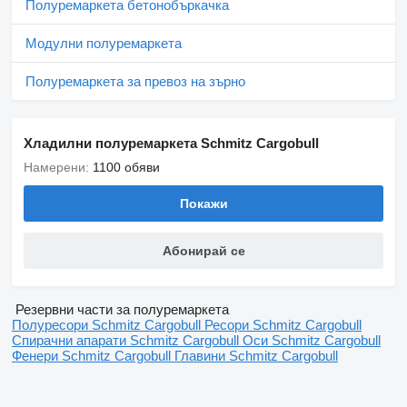
Полуремаркета бетонобъркачка
Модулни полуремаркета
Полуремаркета за превоз на зърно
Хладилни полуремаркета Schmitz Cargobull
Намерени:
1100 обяви
Покажи
Абонирай се
Резервни части за полуремаркета
Полуресори Schmitz Cargobull
Ресори Schmitz Cargobull
Спирачни апарати Schmitz Cargobull
Оси Schmitz Cargobull
Фенери Schmitz Cargobull
Главини Schmitz Cargobull