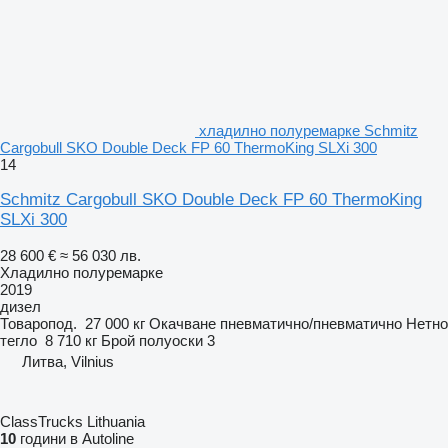
хладилно полуремарке Schmitz
Cargobull SKO Double Deck FP 60 ThermoKing SLXi 300
14
Schmitz Cargobull SKO Double Deck FP 60 ThermoKing
SLXi 300
28 600 €
≈ 56 030 лв.
Хладилно полуремарке
2019
дизел
Товаропод.
27 000 кг
Окачване
пневматично/пневматично
Нетно
тегло
8 710 кг
Брой полуоски
3
Литва, Vilnius
ClassTrucks Lithuania
10
години в Autoline