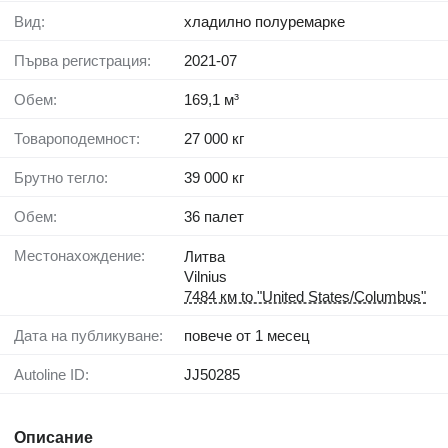
Вид:
хладилно полуремарке
Първа регистрация:
2021-07
Обем:
169,1 м³
Товароподемност:
27 000 кг
Брутно тегло:
39 000 кг
Обем:
36 палет
Местонахождение:
Литва
Vilnius
7484 км to "United States/Columbus"
Дата на публикуване:
повече от 1 месец
Autoline ID:
JJ50285
Описание