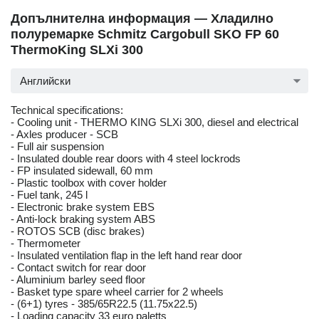
Допълнителна информация — Хладилно
полуремарке Schmitz Cargobull SKO FP 60
ThermoKing SLXi 300
Английски
Technical specifications:
- Cooling unit - THERMO KING SLXi 300, diesel and electrical
- Axles producer - SCB
- Full air suspension
- Insulated double rear doors with 4 steel lockrods
- FP insulated sidewall, 60 mm
- Plastic toolbox with cover holder
- Fuel tank, 245 l
- Electronic brake system EBS
- Anti-lock braking system ABS
- ROTOS SCB (disc brakes)
- Thermometer
- Insulated ventilation flap in the left hand rear door
- Contact switch for rear door
- Aluminium barley seed floor
- Basket type spare wheel carrier for 2 wheels
- (6+1) tyres - 385/65R22.5 (11.75x22.5)
- Loading capacity 33 euro paletts