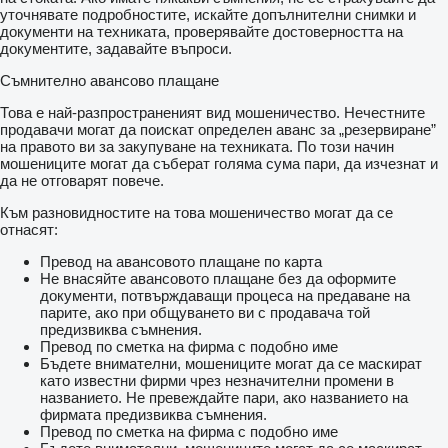
уточнявате подробностите, искайте допълнителни снимки и
документи на техниката, проверявайте достоверността на
документите, задавайте въпроси.
Съмнително авансово плащане
Това е най-разпространеният вид мошеничество. Нечестните
продавачи могат да поискат определен аванс за „резервиране”
на правото ви за закупуване на техниката. По този начин
мошениците могат да съберат голяма сума пари, да изчезнат и
да не отговарят повече.
Към разновидностите на това мошеничество могат да се
отнасят:
Превод на авансовото плащане по карта
Не внасяйте авансовото плащане без да оформите
документи, потвърждаващи процеса на предаване на
парите, ако при общуването ви с продавача той
предизвиква съмнения.
Превод по сметка на фирма с подобно име
Бъдете внимателни, мошениците могат да се маскират
като известни фирми чрез незначителни промени в
названието. Не превеждайте пари, ако названието на
фирмата предизвиква съмнения.
Превод по сметка на фирма с подобно име