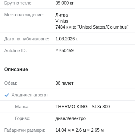
Брутно тегло:
39 000 кг
Местонахождение:
Литва
Vilnius
7484 км to "United States/Columbus"
Дата на публикуване:
1.08.2026 г.
Autoline ID:
YP50459
Описание
Обем:
36 палет
Хладилен агрегат
Марка:
THERMO KING - SLXi-300
Гориво:
дизел/електро
Габаритни размери:
14,04 м × 2,6 м × 2,65 м