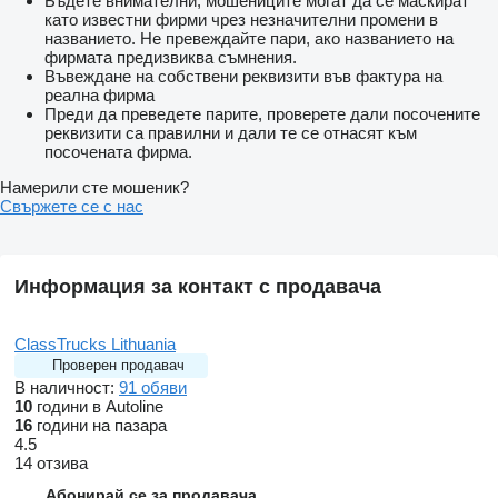
Бъдете внимателни, мошениците могат да се маскират
като известни фирми чрез незначителни промени в
названието. Не превеждайте пари, ако названието на
фирмата предизвиква съмнения.
Въвеждане на собствени реквизити във фактура на
реална фирма
Преди да преведете парите, проверете дали посочените
реквизити са правилни и дали те се отнасят към
посочената фирма.
Намерили сте мошеник?
Свържете се с нас
Информация за контакт с продавача
ClassTrucks Lithuania
Проверен продавач
В наличност:
91 обяви
10
години в Autoline
16
години на пазара
4.5
14 отзива
Абонирай се за продавача