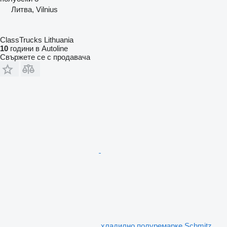
Литва, Vilnius
ClassTrucks Lithuania
10
години в Autoline
Свържете се с продавача
хладилно полуремарке Schmitz