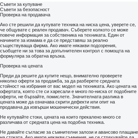
Съвети за купуване
Съвети за безопасност
Проверка на продавача
Ако сте решили да купувате техника на ниска цена, уверете се,
че общувате с реален продавач. Съберете колкото се може
повече информация за собственика на техниката. Един от
начините за измама е да се представяш за реално
съществуваща фирма. Ако имате някакви подозрения,
съобщете ни за това за допълнителен контрол с помощта на
формуляра за обратна връзка.
Проверка на цената
Преди да решите да купите нещо, внимателно проверете
няколко оферти за продажба, за да разберете средната
стойност на избрания от вас модел на техниката. Ако цената на
офертата, която сте си харесали е много по-ниска от подобните
оферти, не бързайте, помислете. Значителната разлика в
цената може да означава скрити дефекти или опит на
продавача да извърши мошенически действия.
Не купувайте стоки, цената на които прекалено много се
различава от средната цена на подобна техника.
Не давайте съгласие за съмнителни залози и авансово плащане
на стоката. Ако имате някакви съмнения, не се страхувайте да