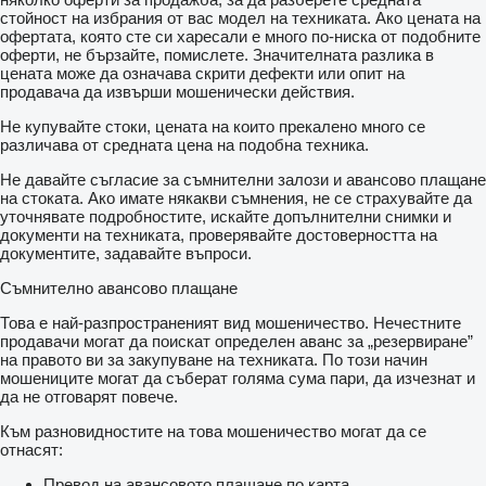
стойност на избрания от вас модел на техниката. Ако цената на
офертата, която сте си харесали е много по-ниска от подобните
оферти, не бързайте, помислете. Значителната разлика в
цената може да означава скрити дефекти или опит на
продавача да извърши мошенически действия.
Не купувайте стоки, цената на които прекалено много се
различава от средната цена на подобна техника.
Не давайте съгласие за съмнителни залози и авансово плащане
на стоката. Ако имате някакви съмнения, не се страхувайте да
уточнявате подробностите, искайте допълнителни снимки и
документи на техниката, проверявайте достоверността на
документите, задавайте въпроси.
Съмнително авансово плащане
Това е най-разпространеният вид мошеничество. Нечестните
продавачи могат да поискат определен аванс за „резервиране”
на правото ви за закупуване на техниката. По този начин
мошениците могат да съберат голяма сума пари, да изчезнат и
да не отговарят повече.
Към разновидностите на това мошеничество могат да се
отнасят:
Превод на авансовото плащане по карта