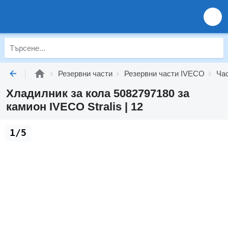
Резервни части
Резервни части IVECO
Ча
Хладилник за кола 5082797180 за
камион IVECO Stralis | 12
1/5