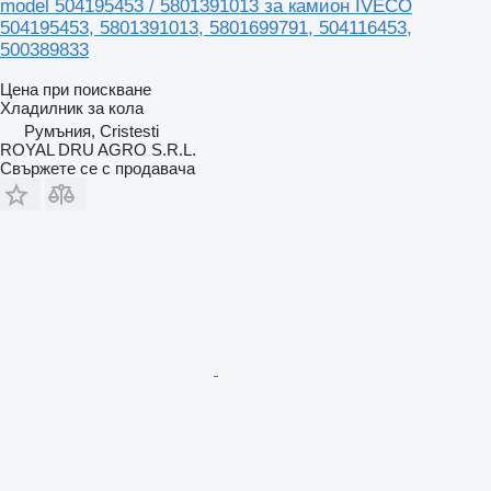
model 504195453 / 5801391013 за камион IVECO
504195453, 5801391013, 5801699791, 504116453,
500389833
Цена при поискване
Хладилник за кола
Румъния, Cristesti
ROYAL DRU AGRO S.R.L.
Свържете се с продавача