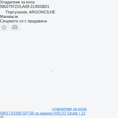
Хладилник за кола
5802797215,A09-213503821
Португалия, ARGONCILHE
Manaiacar
Свържете се с продавача
хладилник за кола
5801710338,SP738 за камион IVECO Stralis | 12
11