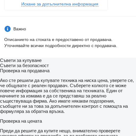
Искане за допълнителна информация
Важно
Описанието на стоката е предоставено от продавача.
Уточнявайте всички подробности директно с продавача.
Съвети за купуване
Съвети за безопасност
Проверка на продавача
Ако сте решили да купувате техника на ниска цена, уверете се,
че общувате с реален продавач. Съберете колкото се може
повече информация за собственика на техниката. Един от
начините за измама е да се представяш за реално
съществуваща фирма. Ако имате някакви подозрения,
съобщете ни за това за допълнителен контрол с помощта на
формуляра за обратна връзка.
Проверка на цената
Преди да решите да купите нещо, внимателно проверете
няколко оферти за продажба, за да разберете средната