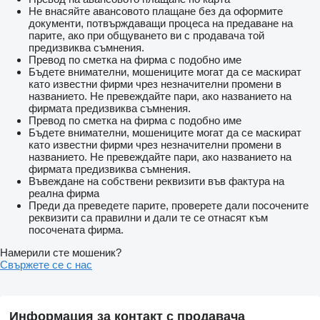
Не внасяйте авансовото плащане без да оформите
документи, потвърждаващи процеса на предаване на
парите, ако при общуването ви с продавача той
предизвиква съмнения.
Превод по сметка на фирма с подобно име
Бъдете внимателни, мошениците могат да се маскират
като известни фирми чрез незначителни промени в
названието. Не превеждайте пари, ако названието на
фирмата предизвиква съмнения.
Превод по сметка на фирма с подобно име
Бъдете внимателни, мошениците могат да се маскират
като известни фирми чрез незначителни промени в
названието. Не превеждайте пари, ако названието на
фирмата предизвиква съмнения.
Въвеждане на собствени реквизити във фактура на
реална фирма
Преди да преведете парите, проверете дали посочените
реквизити са правилни и дали те се отнасят към
посочената фирма.
Намерили сте мошеник?
Свържете се с нас
Информация за контакт с продавача