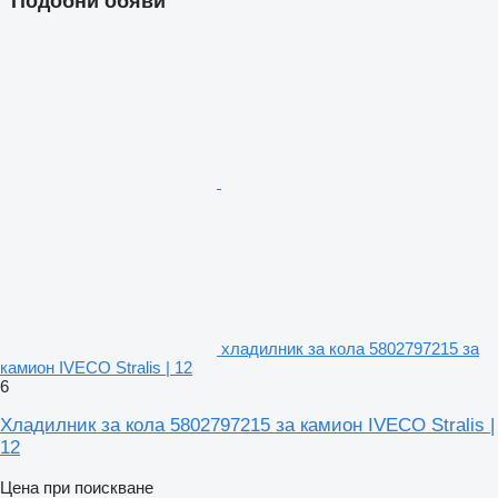
Подобни обяви
хладилник за кола 5802797215 за
камион IVECO Stralis | 12
6
Хладилник за кола 5802797215 за камион IVECO Stralis |
12
Цена при поискване