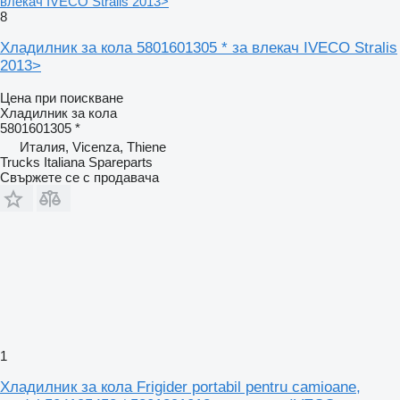
влекач IVECO Stralis 2013>
8
Хладилник за кола 5801601305 * за влекач IVECO Stralis
2013>
Цена при поискване
Хладилник за кола
5801601305 *
Италия, Vicenza, Thiene
Trucks Italiana Spareparts
Свържете се с продавача
1
Хладилник за кола Frigider portabil pentru camioane,