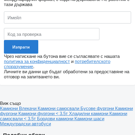
тази държава
Чрез натискане на бутона вие се съгласявате с нашата
политика за конфиденциалност
и
потребителското
споразумение
.
Личните ви данни ще бъдат обработени за предоставяне на
отговор на запитването ви.
Виж също
Камиони
Влекачи
Камиони самосвали
Бусове фургони
Камиони
фургони
Камиони фургони < 3.5т
Хладилни камиони
Камиони
самосвали < 3.5т
Бордови камиони
Камиони шаси
Междуградски автобуси