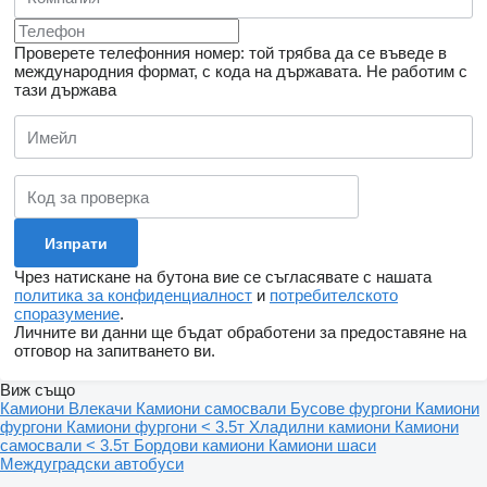
Проверете телефонния номер: той трябва да се въведе в
международния формат, с кода на държавата.
Не работим с
тази държава
Чрез натискане на бутона вие се съгласявате с нашата
политика за конфиденциалност
и
потребителското
споразумение
.
Личните ви данни ще бъдат обработени за предоставяне на
отговор на запитването ви.
Виж също
Камиони
Влекачи
Камиони самосвали
Бусове фургони
Камиони
фургони
Камиони фургони < 3.5т
Хладилни камиони
Камиони
самосвали < 3.5т
Бордови камиони
Камиони шаси
Междуградски автобуси