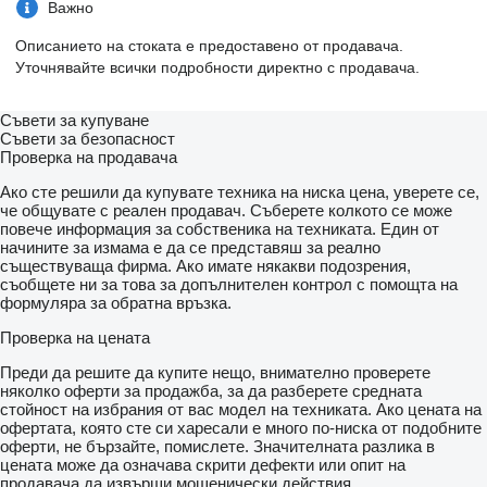
Важно
Описанието на стоката е предоставено от продавача.
Уточнявайте всички подробности директно с продавача.
Съвети за купуване
Съвети за безопасност
Проверка на продавача
Ако сте решили да купувате техника на ниска цена, уверете се,
че общувате с реален продавач. Съберете колкото се може
повече информация за собственика на техниката. Един от
начините за измама е да се представяш за реално
съществуваща фирма. Ако имате някакви подозрения,
съобщете ни за това за допълнителен контрол с помощта на
формуляра за обратна връзка.
Проверка на цената
Преди да решите да купите нещо, внимателно проверете
няколко оферти за продажба, за да разберете средната
стойност на избрания от вас модел на техниката. Ако цената на
офертата, която сте си харесали е много по-ниска от подобните
оферти, не бързайте, помислете. Значителната разлика в
цената може да означава скрити дефекти или опит на
продавача да извърши мошенически действия.