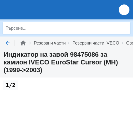
Резервни части
Резервни части IVECO
Св
Индикатор на завой 98475086 за
камион IVECO EuroStar Cursor (MH)
(1999->2003)
1/2