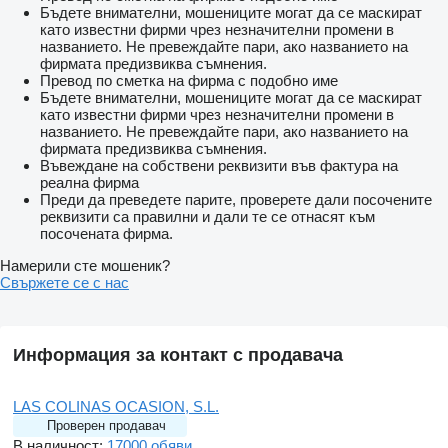
Бъдете внимателни, мошениците могат да се маскират
като известни фирми чрез незначителни промени в
названието. Не превеждайте пари, ако названието на
фирмата предизвиква съмнения.
Превод по сметка на фирма с подобно име
Бъдете внимателни, мошениците могат да се маскират
като известни фирми чрез незначителни промени в
названието. Не превеждайте пари, ако названието на
фирмата предизвиква съмнения.
Въвеждане на собствени реквизити във фактура на
реална фирма
Преди да преведете парите, проверете дали посочените
реквизити са правилни и дали те се отнасят към
посочената фирма.
Намерили сте мошеник?
Свържете се с нас
Информация за контакт с продавача
LAS COLINAS OCASION, S.L.
Проверен продавач
В наличност:
17000 обяви