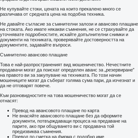
Не купувайте стоки, цената на които прекалено много се
различава от средната цена на подобна техника.
Не давайте съгласие за съмнителни залози и авансово плащане
на стоката. Ако имате някакви съмнения, не се страхувайте да
уточнявате подробностите, искайте допълнителни снимки и
документи на техниката, проверявайте достоверността на
документите, задавайте въпроси.
Съмнително авансово плащане
Това е най-разпространеният вид мошеничество. Нечестните
продавачи могат да поискат определен аванс за „резервиране”
на правото ви за закупуване на техниката. По този начин
мошениците могат да съберат голяма сума пари, да изчезнат и
да не отговарят повече.
Към разновидностите на това мошеничество могат да се
отнасят:
Превод на авансовото плащане по карта
Не внасяйте авансовото плащане без да оформите
документи, потвърждаващи процеса на предаване на
парите, ако при общуването ви с продавача той
предизвиква съмнения.
Превод по сметка на фирма с подобно име