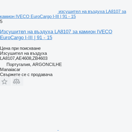
изсушител на въздуха LA8107 за
камион IVECO EuroCargo I-III | 91 - 15
5
Изсушител на въздуха LA8107 за камион IVECO
EuroCargo I-III | 91 - 15
Цена при поискване
Изсушител на въздуха
LA8107,AE4608,ZB4603
Португалия, ARGONCILHE
Manaiacar
Свържете се с продавача