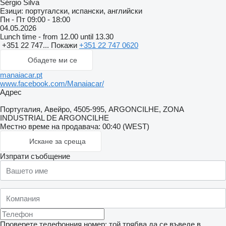
Sérgio Silva
Езици:
португалски, испански, английски
Пн - Пт
09:00 - 18:00
04.05.2026
Lunch time - from 12.00 until 13.30
+351 22 747...
Покажи
+351 22 747 0620
Обадете ми се
manaiacar.pt
www.facebook.com/Manaiacar/
Адрес
Португалия, Авейро, 4505-995, ARGONCILHE, ZONA
INDUSTRIAL DE ARGONCILHE
Местно време на продавача: 00:40 (WEST)
Искане за среща
Изпрати съобщение
Проверете телефонния номер: той трябва да се въведе в