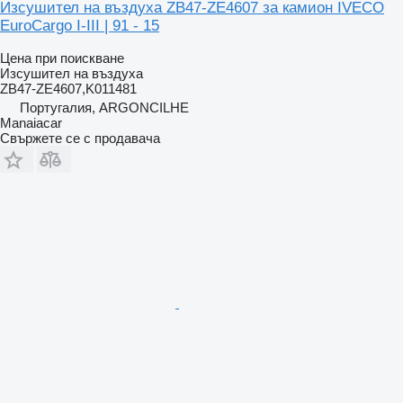
Изсушител на въздуха ZB47-ZE4607 за камион IVECO
EuroCargo I-III | 91 - 15
Цена при поискване
Изсушител на въздуха
ZB47-ZE4607,K011481
Португалия, ARGONCILHE
Manaiacar
Свържете се с продавача