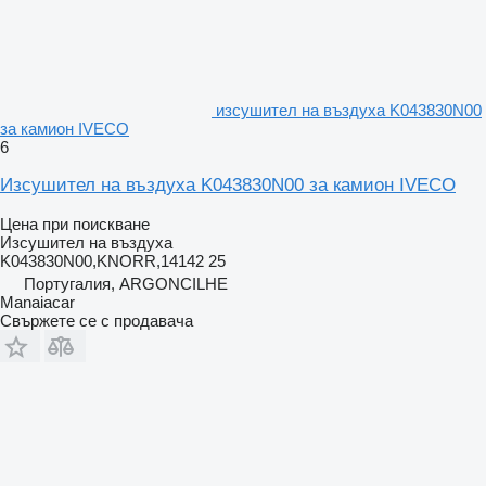
изсушител на въздуха K043830N00
за камион IVECO
6
Изсушител на въздуха K043830N00 за камион IVECO
Цена при поискване
Изсушител на въздуха
K043830N00,KNORR,14142 25
Португалия, ARGONCILHE
Manaiacar
Свържете се с продавача