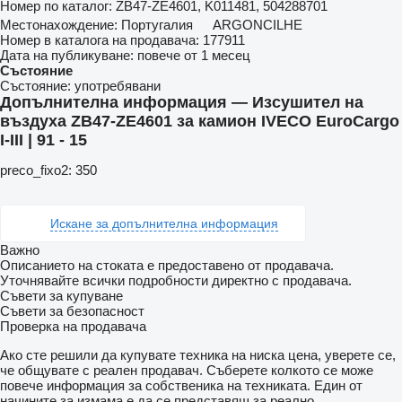
Номер по каталог:
ZB47-ZE4601, K011481, 504288701
Местонахождение:
Португалия
ARGONCILHE
Номер в каталога на продавача:
177911
Дата на публикуване:
повече от 1 месец
Състояние
Състояние:
употребявани
Допълнителна информация — Изсушител на
въздуха ZB47-ZE4601 за камион IVECO EuroCargo
I-III | 91 - 15
preco_fixo2: 350
Искане за допълнителна информация
Важно
Описанието на стоката е предоставено от продавача.
Уточнявайте всички подробности директно с продавача.
Съвети за купуване
Съвети за безопасност
Проверка на продавача
Ако сте решили да купувате техника на ниска цена, уверете се,
че общувате с реален продавач. Съберете колкото се може
повече информация за собственика на техниката. Един от
начините за измама е да се представяш за реално