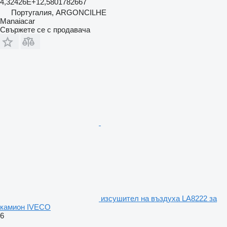
4,32426E+12,5801782667
Португалия, ARGONCILHE
Manaiacar
Свържете се с продавача
изсушител на въздуха LA8222 за
камион IVECO
6