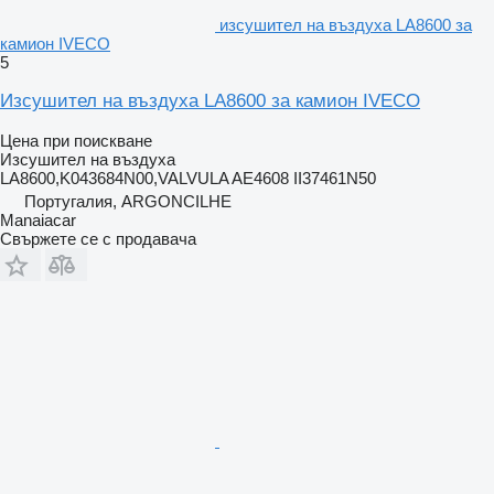
изсушител на въздуха LA8600 за
камион IVECO
5
Изсушител на въздуха LA8600 за камион IVECO
Цена при поискване
Изсушител на въздуха
LA8600,K043684N00,VALVULA AE4608 II37461N50
Португалия, ARGONCILHE
Manaiacar
Свържете се с продавача