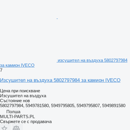
изсушител на въздуха 5802797984
за камион IVECO
7
Изсушител на въздуха 5802797984 за камион IVECO
Цена при поискване
Изсушител на въздуха
Състояние
нов
5802797984, 5949781580, 5949795805, 5949795807, 5949891580
Полша
MULTI-PARTS.PL
Свържете се с продавача