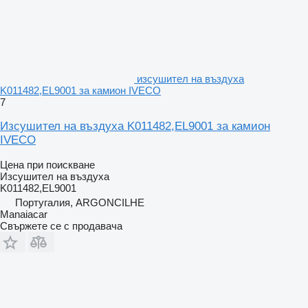
изсушител на въздуха
K011482,EL9001 за камион IVECO
7
Изсушител на въздуха K011482,EL9001 за камион
IVECO
Цена при поискване
Изсушител на въздуха
K011482,EL9001
Португалия, ARGONCILHE
Manaiacar
Свържете се с продавача