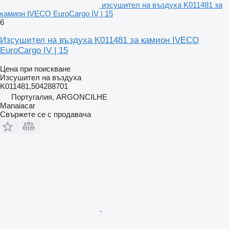
изсушител на въздуха K011481 за
камион IVECO EuroCargo IV | 15
6
Изсушител на въздуха K011481 за камион IVECO
EuroCargo IV | 15
Цена при поискване
Изсушител на въздуха
K011481,504288701
Португалия, ARGONCILHE
Manaiacar
Свържете се с продавача