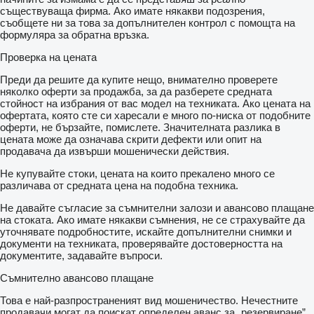
съществуваща фирма. Ако имате някакви подозрения,
съобщете ни за това за допълнителен контрол с помощта на
формуляра за обратна връзка.
Проверка на цената
Преди да решите да купите нещо, внимателно проверете
няколко оферти за продажба, за да разберете средната
стойност на избрания от вас модел на техниката. Ако цената на
офертата, която сте си харесали е много по-ниска от подобните
оферти, не бързайте, помислете. Значителната разлика в
цената може да означава скрити дефекти или опит на
продавача да извърши мошенически действия.
Не купувайте стоки, цената на които прекалено много се
различава от средната цена на подобна техника.
Не давайте съгласие за съмнителни залози и авансово плащане
на стоката. Ако имате някакви съмнения, не се страхувайте да
уточнявате подробностите, искайте допълнителни снимки и
документи на техниката, проверявайте достоверността на
документите, задавайте въпроси.
Съмнително авансово плащане
Това е най-разпространеният вид мошеничество. Нечестните
продавачи могат да поискат определен аванс за „резервиране”