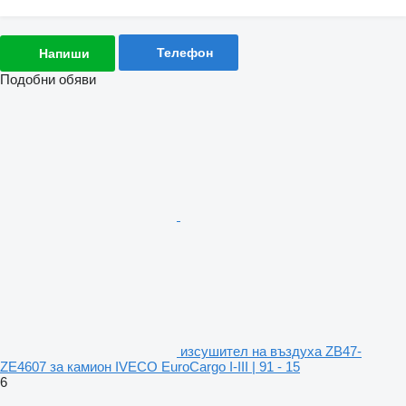
Телефон
Напиши
Подобни обяви
изсушител на въздуха ZB47-
ZE4607 за камион IVECO EuroCargo I-III | 91 - 15
6