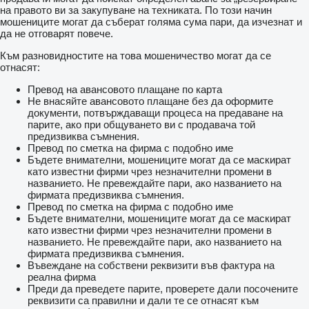
на правото ви за закупуване на техниката. По този начин
мошениците могат да съберат голяма сума пари, да изчезнат и
да не отговарят повече.
Към разновидностите на това мошеничество могат да се
отнасят:
Превод на авансовото плащане по карта
Не внасяйте авансовото плащане без да оформите
документи, потвърждаващи процеса на предаване на
парите, ако при общуването ви с продавача той
предизвиква съмнения.
Превод по сметка на фирма с подобно име
Бъдете внимателни, мошениците могат да се маскират
като известни фирми чрез незначителни промени в
названието. Не превеждайте пари, ако названието на
фирмата предизвиква съмнения.
Превод по сметка на фирма с подобно име
Бъдете внимателни, мошениците могат да се маскират
като известни фирми чрез незначителни промени в
названието. Не превеждайте пари, ако названието на
фирмата предизвиква съмнения.
Въвеждане на собствени реквизити във фактура на
реална фирма
Преди да преведете парите, проверете дали посочените
реквизити са правилни и дали те се отнасят към