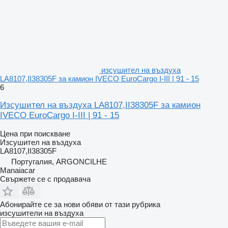
изсушител на въздуха
LA8107,II38305F за камион IVECO EuroCargo I-III | 91 - 15
6
Изсушител на въздуха LA8107,II38305F за камион
IVECO EuroCargo I-III | 91 - 15
Цена при поискване
Изсушител на въздуха
LA8107,II38305F
Португалия, ARGONCILHE
Manaiacar
Свържете се с продавача
Абонирайте се за нови обяви от тази рубрика
изсушители на въздуха