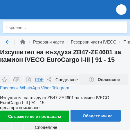
Резервни части
Резервни части IVECO
Пн
Изсушител на въздуха ZB47-ZE4601 за
камион IVECO EuroCargo I-III | 91 - 15
PDF
Споделяне
Оплакване
Facebook
WhatsApp
Viber
Telegram
Изсушител на въздуха ZB47-ZE4601 за камион IVECO
EuroCargo I-III | 91 - 15
цена при поискване
Обадете ми се
Свържете се с продавача
Споделяне