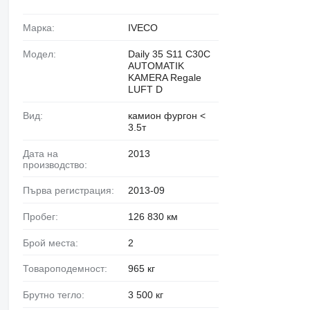
Марка:
IVECO
Модел:
Daily 35 S11 C30C
AUTOMATIK
KAMERA Regale
LUFT D
Вид:
камион фургон <
3.5т
Дата на
2013
производство:
Първа регистрация:
2013-09
Пробег:
126 830 км
Брой места:
2
Товароподемност:
965 кг
Брутно тегло:
3 500 кг