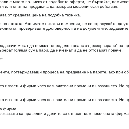
есали е много по-ниска от подобните оферти, не бързайте, помисле
кти или опит на продавача да извърши мошенически действия.
чава от средната цена на подобна техника.
на стоката. Ако имате някакви съмнения, не се страхувайте да ут
ехниката, проверявайте достоверността на документите, задавайте
одавачи могат да поискат определен аванс за „резервиране” на пр
ъберат голяма сума пари, да изчезнат и да не отговарят повече.
т:
енти, потвърждаващи процеса на предаване на парите, ако при об
то известни фирми чрез незначителни промени в названието. Не 
то известни фирми чрез незначителни промени в названието. Не 
на фирма
реквизити са правилни и дали те се отнасят към посочената фирма