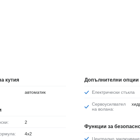
а кутия
Допълнителни опции
автоматик
Електрически стъкла
Сервоусилвател
хид
на волана:
и
оски:
2
Функции за безопасн
формула:
4x2
Централно заключване