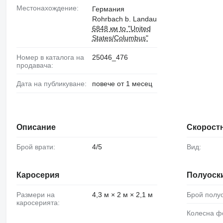
Местонахождение:
Германия
Rohrbach b. Landau
6848 км to "United
States/Columbus"
Номер в каталога на
25046_476
продавача:
Дата на публикуване:
повече от 1 месец
Описание
Скоростн
Брой врати:
4/5
Вид:
Каросерия
Полуоск
Размери на
4,3 м × 2 м × 2,1 м
Брой полу
каросерията:
Колесна 