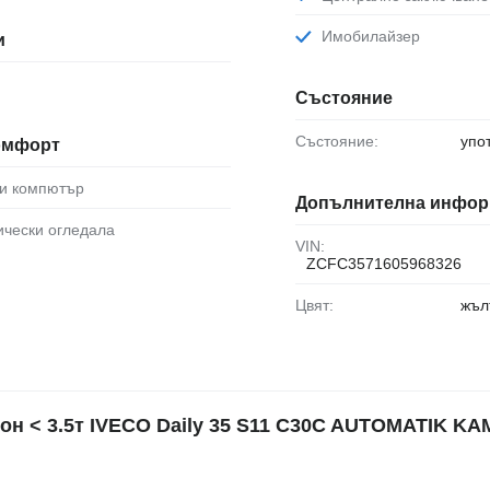
Имобилайзер
и
Състояние
Състояние:
упо
комфорт
ви компютър
Допълнителна инфор
рически огледала
VIN:
ZCFC3571605968326
Цвят:
жъл
н < 3.5т IVECO Daily 35 S11 C30C AUTOMATIK K