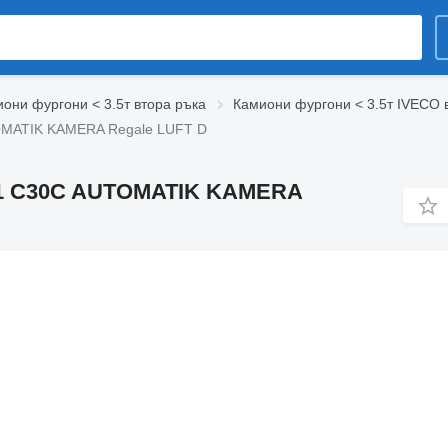
они фургони < 3.5т втора ръка
Камиони фургони < 3.5т IVECO 
TOMATIK KAMERA Regale LUFT D
S11 C30C AUTOMATIK KAMERA