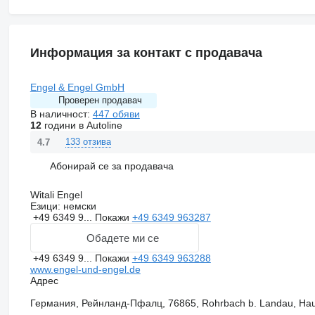
Информация за контакт с продавача
Engel & Engel GmbH
Проверен продавач
В наличност:
447 обяви
12
години в Autoline
133 отзива
4.7
Абонирай се за продавача
Witali Engel
Езици:
немски
+49 6349 9...
Покажи
+49 6349 963287
Обадете ми се
+49 6349 9...
Покажи
+49 6349 963288
www.engel-und-engel.de
Адрес
Германия, Рейнланд-Пфалц, 76865, Rohrbach b. Landau, Hau