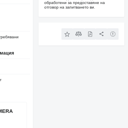
обработени за предоставяне на
отговор на запитването ви.
требявани
мация
т
AMERA