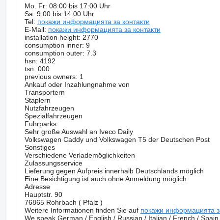
Mo. Fr: 08:00 bis 17:00 Uhr
Sa: 9:00 bis 14:00 Uhr
Tel:
покажи информацията за контакти
E-Mail:
покажи информацията за контакти
installation height: 2770
consumption inner: 9
consumption outer: 7.3
hsn: 4192
tsn: 000
previous owners: 1
Ankauf oder Inzahlungnahme von
Transportern
Staplern
Nutzfahrzeugen
Spezialfahrzeugen
Fuhrparks
Sehr große Auswahl an Iveco Daily
Volkswagen Caddy und Volkswagen T5 der Deutschen Post
Sonstiges
Verschiedene Verlademöglichkeiten
Zulassungsservice
Lieferung gegen Aufpreis innerhalb Deutschlands möglich
Eine Besichtigung ist auch ohne Anmeldung möglich
Adresse
Hauptstr. 90
76865 Rohrbach ( Pfalz )
Weitere Informationen finden Sie auf
покажи информацията з
We speak German / English / Russian / Italian / French / Spain