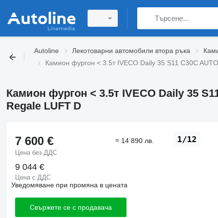
Autoline
Лекотоварни автомобили втора ръка
Ками
Камион фургон < 3.5т IVECO Daily 35 S11 C30C AU
Камион фургон < 3.5т IVECO Daily 35 
Regale LUFT D
7 600 €
1/12
≈ 14 890 лв.
Цена без ДДС
9 044 €
Цена с ДДС
Уведомяване при промяна в цената
Свържете се с продавача