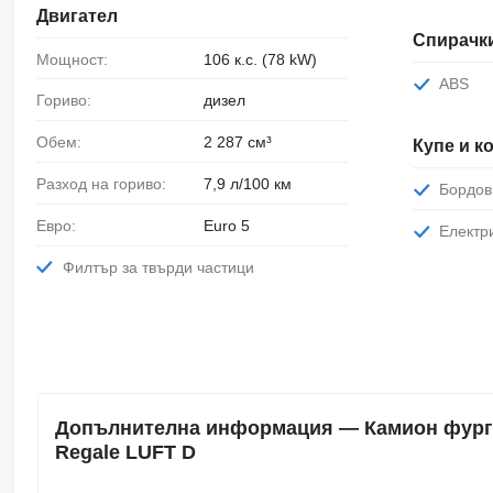
Двигател
Спирачк
Мощност:
106 к.с. (78 kW)
ABS
Гориво:
дизел
Обем:
2 287 см³
Купе и 
Разход на гориво:
7,9 л/100 км
Бордо
Евро:
Euro 5
Елект
Филтър за твърди частици
Допълнителна информация — Камион фурго
Regale LUFT D