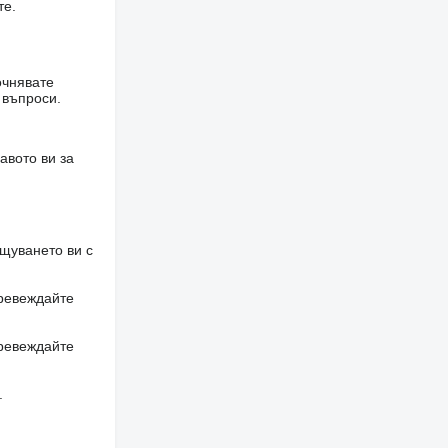
те.
очнявате
 въпроси.
авото ви за
щуването ви с
превеждайте
превеждайте
.