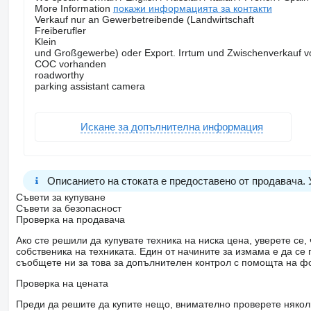
More Information
покажи информацията за контакти
Verkauf nur an Gewerbetreibende (Landwirtschaft
Freiberufler
Klein
und Großgewerbe) oder Export. Irrtum und Zwischenverkauf v
COC vorhanden
roadworthy
parking assistant camera
Искане за допълнителна информация
Описанието на стоката е предоставено от продавача.
Съвети за купуване
Съвети за безопасност
Проверка на продавача
Ако сте решили да купувате техника на ниска цена, уверете с
собственика на техниката. Един от начините за измама е да с
съобщете ни за това за допълнителен контрол с помощта на ф
Проверка на цената
Преди да решите да купите нещо, внимателно проверете няколк