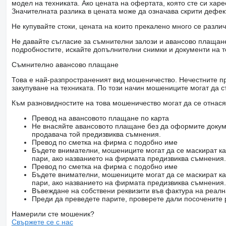
модел на техниката. Ако цената на офертата, която сте си хар
Значителната разлика в цената може да означава скрити дефе
Не купувайте стоки, цената на които прекалено много се разли
Не давайте съгласие за съмнителни залози и авансово плащане 
подробностите, искайте допълнителни снимки и документи на т
Съмнително авансово плащане
Това е най-разпространеният вид мошеничество. Нечестните пр
закупуване на техниката. По този начин мошениците могат да с
Към разновидностите на това мошеничество могат да се отнася
Превод на авансовото плащане по карта
Не внасяйте авансовото плащане без да оформите докум
продавача той предизвиква съмнения.
Превод по сметка на фирма с подобно име
Бъдете внимателни, мошениците могат да се маскират ка
пари, ако названието на фирмата предизвиква съмнения.
Превод по сметка на фирма с подобно име
Бъдете внимателни, мошениците могат да се маскират ка
пари, ако названието на фирмата предизвиква съмнения.
Въвеждане на собствени реквизити във фактура на реал
Преди да преведете парите, проверете дали посочените 
Намерили сте мошеник?
Свържете се с нас