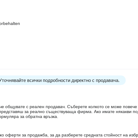
orbehalten
 Уточнявайте всички подробности директно с продавача.
е, че общувате с реален продавач. Съберете колкото се може повеч
е представяш за реално съществуваща фирма. Ако имате някакви п
ормуляра за обратна връзка.
о оферти за продажба, за да разберете средната стойност на избр