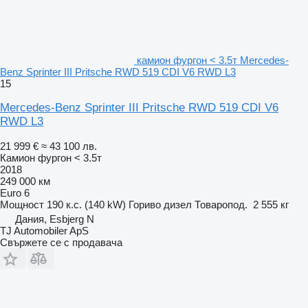
камион фургон < 3.5т Mercedes-
Benz Sprinter III Pritsche RWD 519 CDI V6 RWD L3
15
Mercedes-Benz Sprinter III Pritsche RWD 519 CDI V6
RWD L3
21 999 €
≈ 43 100 лв.
Камион фургон < 3.5т
2018
249 000 км
Euro 6
Мощност
190 к.с. (140 kW)
Гориво
дизел
Товаропод.
2 555 кг
Дания, Esbjerg N
TJ Automobiler ApS
Свържете се с продавача