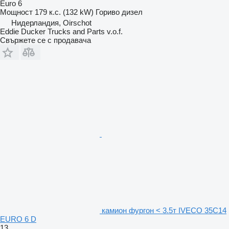
Euro 6
Мощност
179 к.с. (132 kW)
Гориво
дизел
Нидерландия, Oirschot
Eddie Ducker Trucks and Parts v.o.f.
Свържете се с продавача
камион фургон < 3.5т IVECO 35C14
EURO 6 D
13