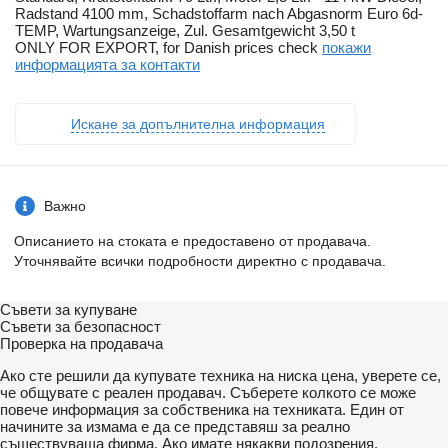
Radstand 4100 mm, Schadstoffarm nach Abgasnorm Euro 6d-
TEMP, Wartungsanzeige, Zul. Gesamtgewicht 3,50 t
ONLY FOR EXPORT, for Danish prices check
покажи
информацията за контакти
Искане за допълнителна информация
Важно
Описанието на стоката е предоставено от продавача.
Уточнявайте всички подробности директно с продавача.
Съвети за купуване
Съвети за безопасност
Проверка на продавача
Ако сте решили да купувате техника на ниска цена, уверете се,
че общувате с реален продавач. Съберете колкото се може
повече информация за собственика на техниката. Един от
начините за измама е да се представяш за реално
съществуваща фирма. Ако имате някакви подозрения,