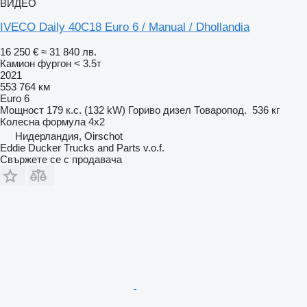
ВИДЕО
IVECO Daily 40C18 Euro 6 / Manual / Dhollandia
16 250 €
≈ 31 840 лв.
Камион фургон < 3.5т
2021
553 764 км
Euro 6
Мощност
179 к.с. (132 kW)
Гориво
дизел
Товаропод.
536 кг
Колесна формула
4x2
Нидерландия, Oirschot
Eddie Ducker Trucks and Parts v.o.f.
Свържете се с продавача