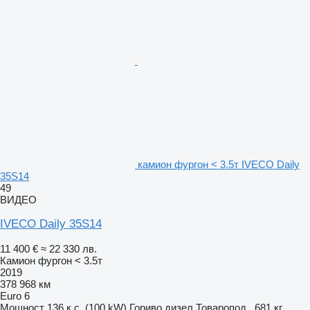
камион фургон < 3.5т IVECO Daily
35S14
49
ВИДЕО
IVECO Daily 35S14
11 400 €
≈ 22 330 лв.
Камион фургон < 3.5т
2019
378 968 км
Euro 6
Мощност
136 к.с. (100 kW)
Гориво
дизел
Товаропод.
681 кг