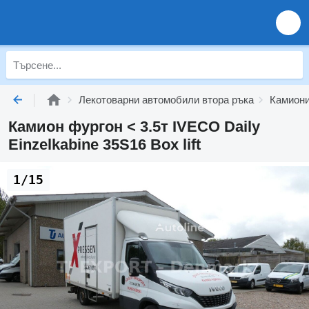
Лекотоварни автомобили втора ръка
Камиони
Камион фургон < 3.5т IVECO Daily
Einzelkabine 35S16 Box lift
1/15