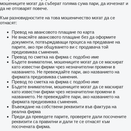
мошениците могат да съберат голяма сума пари, да изчезнат и
да не отговарят повече.
Към разновидностите на това мошеничество могат да се
отнасят:
Превод на авансовото плащане по карта
Не внасяйте авансовото плащане без да оформите
документи, потвърждаващи процеса на предаване на
парите, ако при общуването ви с продавача той
предизвиква съмнения.
Превод по сметка на фирма с подобно име
Бъдете внимателни, мошениците могат да се маскират
като известни фирми чрез незначителни промени в
названието. Не превеждайте пари, ако названието на
фирмата предизвиква съмнения.
Превод по сметка на фирма с подобно име
Бъдете внимателни, мошениците могат да се маскират
като известни фирми чрез незначителни промени в
названието. Не превеждайте пари, ако названието на
фирмата предизвиква съмнения.
Въвеждане на собствени реквизити във фактура на
реална фирма
Преди да преведете парите, проверете дали посочените
реквизити са правилни и дали те се отнасят към
посочената фирма.