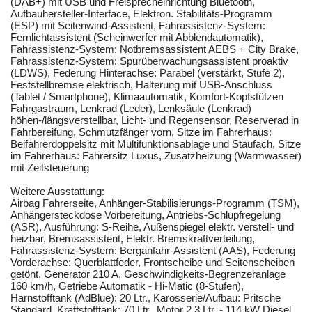
(DAB+) mit USB und Freisprecheinrichtung Bluetooth,
Aufbauhersteller-Interface, Elektron. Stabilitäts-Programm
(ESP) mit Seitenwind-Assistent, Fahrassistenz-System:
Fernlichtassistent (Scheinwerfer mit Abblendautomatik),
Fahrassistenz-System: Notbremsassistent AEBS + City Brake,
Fahrassistenz-System: Spurüberwachungsassistent proaktiv
(LDWS), Federung Hinterachse: Parabel (verstärkt, Stufe 2),
Feststellbremse elektrisch, Halterung mit USB-Anschluss
(Tablet / Smartphone), Klimaautomatik, Komfort-Kopfstützen
Fahrgastraum, Lenkrad (Leder), Lenksäule (Lenkrad)
höhen-/längsverstellbar, Licht- und Regensensor, Reserverad in
Fahrbereifung, Schmutzfänger vorn, Sitze im Fahrerhaus:
Beifahrerdoppelsitz mit Multifunktionsablage und Staufach, Sitze
im Fahrerhaus: Fahrersitz Luxus, Zusatzheizung (Warmwasser)
mit Zeitsteuerung
Weitere Ausstattung:
Airbag Fahrerseite, Anhänger-Stabilisierungs-Programm (TSM),
Anhängersteckdose Vorbereitung, Antriebs-Schlupfregelung
(ASR), Ausführung: S-Reihe, Außenspiegel elektr. verstell- und
heizbar, Bremsassistent, Elektr. Bremskraftverteilung,
Fahrassistenz-System: Berganfahr-Assistent (AAS), Federung
Vorderachse: Querblattfeder, Frontscheibe und Seitenscheiben
getönt, Generator 210 A, Geschwindigkeits-Begrenzeranlage
160 km/h, Getriebe Automatik - Hi-Matic (8-Stufen),
Harnstofftank (AdBlue): 20 Ltr., Karosserie/Aufbau: Pritsche
Standard, Kraftstofftank: 70 Ltr., Motor 2,3 Ltr. - 114 kW Diesel,