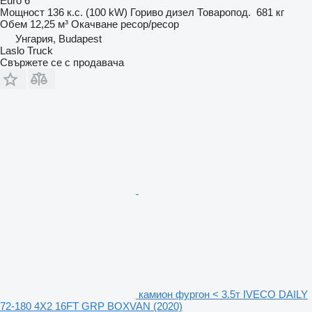
Euro 6
Мощност
136 к.с. (100 kW)
Гориво
дизел
Товаропод.
681 кг
Обем
12,25 м³
Окачване
ресор/ресор
Унгария, Budapest
Laslo Truck
Свържете се с продавача
камион фургон < 3.5т IVECO DAILY
72-180 4X2 16FT GRP BOXVAN (2020)