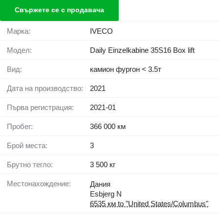
Свържете се с продавача
Марка:
IVECO
Модел:
Daily Einzelkabine 35S16 Box lift
Вид:
камион фургон < 3.5т
Дата на производство:
2021
Първа регистрация:
2021-01
Пробег:
366 000 км
Брой места:
3
Брутно тегло:
3 500 кг
Местонахождение:
Дания
Esbjerg N
6535 км to "United States/Columbus"