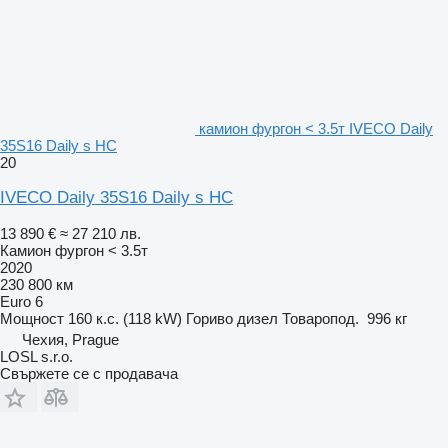
камион фургон < 3.5т IVECO Daily
35S16 Daily s HC
20
IVECO Daily 35S16 Daily s HC
13 890 €
≈ 27 210 лв.
Камион фургон < 3.5т
2020
230 800 км
Euro 6
Мощност
160 к.с. (118 kW)
Гориво
дизел
Товаропод.
996 кг
Чехия, Prague
LOSL s.r.o.
Свържете се с продавача