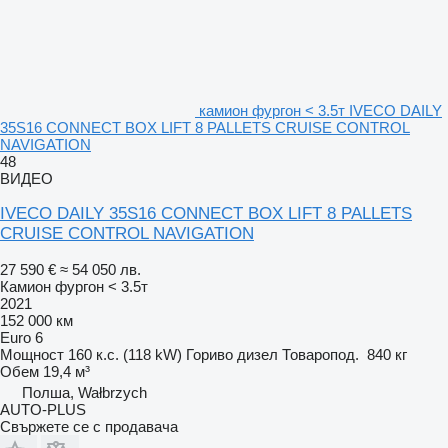
камион фургон < 3.5т IVECO DAILY
35S16 CONNECT BOX LIFT 8 PALLETS CRUISE CONTROL
NAVIGATION
48
ВИДЕО
IVECO DAILY 35S16 CONNECT BOX LIFT 8 PALLETS
CRUISE CONTROL NAVIGATION
27 590 €
≈ 54 050 лв.
Камион фургон < 3.5т
2021
152 000 км
Euro 6
Мощност
160 к.с. (118 kW)
Гориво
дизел
Товаропод.
840 кг
Обем
19,4 м³
Полша, Wałbrzych
AUTO-PLUS
Свържете се с продавача