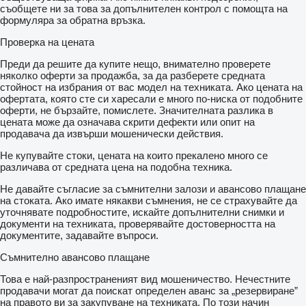
съобщете ни за това за допълнителен контрол с помощта на
формуляра за обратна връзка.
Проверка на цената
Преди да решите да купите нещо, внимателно проверете
няколко оферти за продажба, за да разберете средната
стойност на избрания от вас модел на техниката. Ако цената на
офертата, която сте си харесали е много по-ниска от подобните
оферти, не бързайте, помислете. Значителната разлика в
цената може да означава скрити дефекти или опит на
продавача да извърши мошенически действия.
Не купувайте стоки, цената на които прекалено много се
различава от средната цена на подобна техника.
Не давайте съгласие за съмнителни залози и авансово плащане
на стоката. Ако имате някакви съмнения, не се страхувайте да
уточнявате подробностите, искайте допълнителни снимки и
документи на техниката, проверявайте достоверността на
документите, задавайте въпроси.
Съмнително авансово плащане
Това е най-разпространеният вид мошеничество. Нечестните
продавачи могат да поискат определен аванс за „резервиране”
на правото ви за закупуване на техниката. По този начин