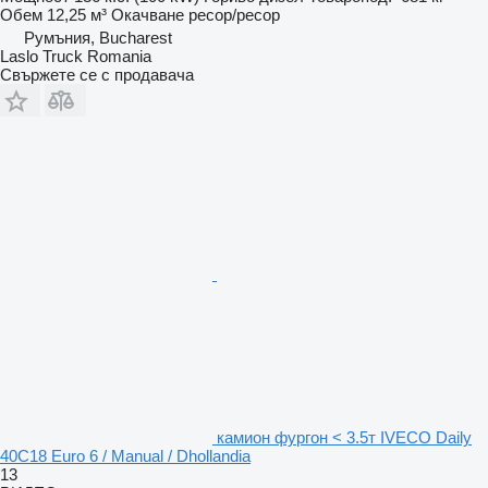
Обем
12,25 м³
Окачване
ресор/ресор
Румъния, Bucharest
Laslo Truck Romania
Свържете се с продавача
камион фургон < 3.5т IVECO Daily
40C18 Euro 6 / Manual / Dhollandia
13