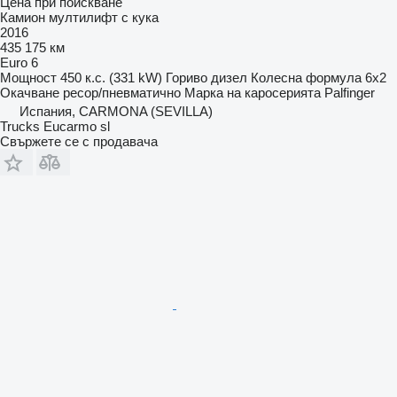
Цена при поискване
Камион мултилифт с кука
2016
435 175 км
Euro 6
Мощност
450 к.с. (331 kW)
Гориво
дизел
Колесна формула
6x2
Окачване
ресор/пневматично
Марка на каросерията
Palfinger
Испания, CARMONA (SEVILLA)
Trucks Eucarmo sl
Свържете се с продавача