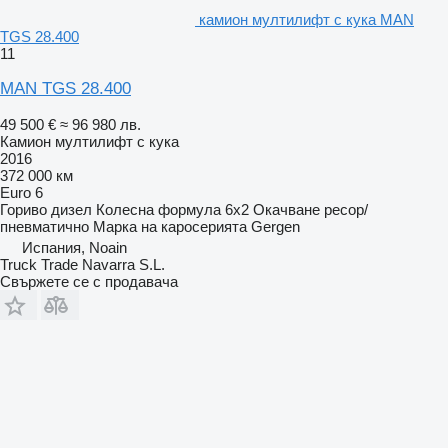
камион мултилифт с кука MAN
TGS 28.400
11
MAN TGS 28.400
49 500 €
≈ 96 980 лв.
Камион мултилифт с кука
2016
372 000 км
Euro 6
Гориво
дизел
Колесна формула
6x2
Окачване
ресор/
пневматично
Марка на каросерията
Gergen
Испания, Noain
Truck Trade Navarra S.L.
Свържете се с продавача