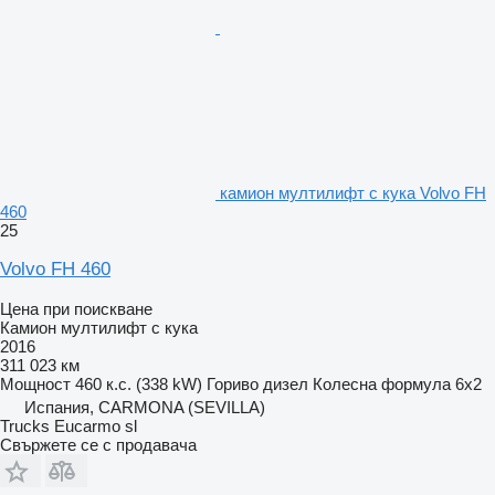
камион мултилифт с кука Volvo FH
460
25
Volvo FH 460
Цена при поискване
Камион мултилифт с кука
2016
311 023 км
Мощност
460 к.с. (338 kW)
Гориво
дизел
Колесна формула
6x2
Испания, CARMONA (SEVILLA)
Trucks Eucarmo sl
Свържете се с продавача