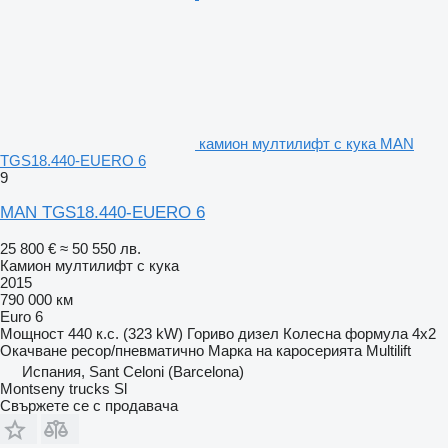
камион мултилифт с кука MAN
TGS18.440-EUERO 6
9
MAN TGS18.440-EUERO 6
25 800 €
≈ 50 550 лв.
Камион мултилифт с кука
2015
790 000 км
Euro 6
Мощност
440 к.с. (323 kW)
Гориво
дизел
Колесна формула
4x2
Окачване
ресор/пневматично
Марка на каросерията
Multilift
Испания, Sant Celoni (Barcelona)
Montseny trucks Sl
Свържете се с продавача