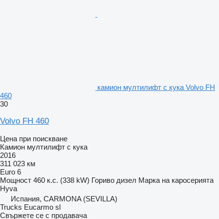
камион мултилифт с кука Volvo FH
460
30
Volvo FH 460
Цена при поискване
Камион мултилифт с кука
2016
311 023 км
Euro 6
Мощност
460 к.с. (338 kW)
Гориво
дизел
Марка на каросерията
Hyva
Испания, CARMONA (SEVILLA)
Trucks Eucarmo sl
Свържете се с продавача