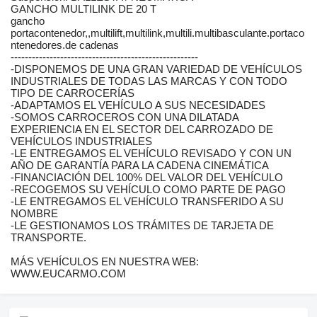
GANCHO MULTILINK DE 20 T
gancho
portacontenedor,,multilift,multilink,multili.multibasculante.portaco
ntenedores.de cadenas
-----------------------------------------------------
-DISPONEMOS DE UNA GRAN VARIEDAD DE VEHÍCULOS
INDUSTRIALES DE TODAS LAS MARCAS Y CON TODO
TIPO DE CARROCERÍAS
-ADAPTAMOS EL VEHÍCULO A SUS NECESIDADES
-SOMOS CARROCEROS CON UNA DILATADA
EXPERIENCIA EN EL SECTOR DEL CARROZADO DE
VEHÍCULOS INDUSTRIALES
-LE ENTREGAMOS EL VEHÍCULO REVISADO Y CON UN
AÑO DE GARANTÍA PARA LA CADENA CINEMÁTICA
-FINANCIACIÓN DEL 100% DEL VALOR DEL VEHÍCULO
-RECOGEMOS SU VEHÍCULO COMO PARTE DE PAGO
-LE ENTREGAMOS EL VEHÍCULO TRANSFERIDO A SU
NOMBRE
-LE GESTIONAMOS LOS TRÁMITES DE TARJETA DE
TRANSPORTE.
MÁS VEHÍCULOS EN NUESTRA WEB:
WWW.EUCARMO.COM