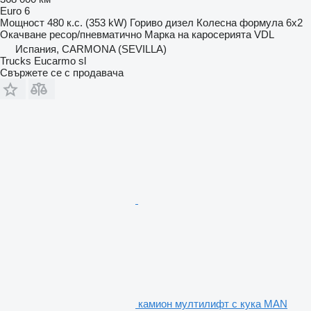
Euro 6
Мощност
480 к.с. (353 kW)
Гориво
дизел
Колесна формула
6x2
Окачване
ресор/пневматично
Марка на каросерията
VDL
Испания, CARMONA (SEVILLA)
Trucks Eucarmo sl
Свържете се с продавача
камион мултилифт с кука MAN