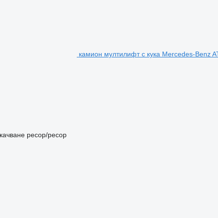
камион мултилифт с кука Mercedes-Benz 
качване
ресор/ресор