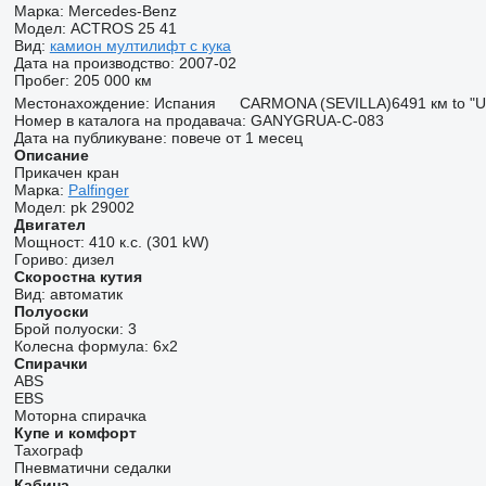
Марка:
Mercedes-Benz
Модел:
ACTROS 25 41
Вид:
камион мултилифт с кука
Дата на производство:
2007-02
Пробег:
205 000 км
Местонахождение:
Испания
CARMONA (SEVILLA)
6491 км to "
Номер в каталога на продавача:
GANYGRUA-C-083
Дата на публикуване:
повече от 1 месец
Описание
Прикачен кран
Марка:
Palfinger
Модел:
pk 29002
Двигател
Мощност:
410 к.с. (301 kW)
Гориво:
дизел
Скоростна кутия
Вид:
автоматик
Полуоски
Брой полуоски:
3
Колесна формула:
6x2
Спирачки
ABS
EBS
Моторна спирачка
Купе и комфорт
Тахограф
Пневматични седалки
Кабина