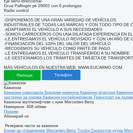
Eje servi direccional-
Grua Palfinger pk 29002 con 6 prolongas-
Radio control
-----------------------------------------------------
-DISPONEMOS DE UNA GRAN VARIEDAD DE VEHÍCULOS
INDUSTRIALES DE TODAS LAS MARCAS Y CON TODO TIPO DE 
-ADAPTAMOS EL VEHÍCULO A SUS NECESIDADES
-SOMOS CARROCEROS CON UNA DILATADA EXPERIENCIA EN E
-LE ENTREGAMOS EL VEHÍCULO REVISADO Y CON UN AÑO DE G
-FINANCIACIÓN DEL 100% DEL VALOR DEL VEHÍCULO
-RECOGEMOS SU VEHÍCULO COMO PARTE DE PAGO
-LE ENTREGAMOS EL VEHÍCULO TRANSFERIDO A SU NOMBRE
-LE GESTIONAMOS LOS TRÁMITES DE TARJETA DE TRANSPORT
MÁS VEHÍCULOS EN NUESTRA WEB: WWW.EUCARMO.COM
Телефон
Напиши
Камиони
Камиони самосвали
Бордови камиони
Камиони фургони
Камион
цистерни за горива
Камиони контейнеровози
Транспорт на дърв
Камиони мултилифтове с куки Mercedes-Benz
Намерени:
408 обяви
Покажи
Абонирай се
Резервни части за камиони
Блоки за управление Mercedes-Benz Trucks
Скоростни кутии Mer