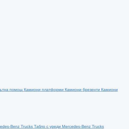
пътна помощ
Камиони платформи
Камиони брезенти
Камиони
edes-Benz Trucks
Табло с уреди Mercedes-Benz Trucks