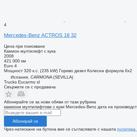
4
Mercedes-Benz ACTROS 18 32
Цена при поискване
Камион мултилифт с кука
2008
421 000 км
Euro 4
Мощност
320 к.с. (235 kW)
Гориво
дизел
Колесна формула
6x2
Испания, CARMONA (SEVILLA)
Trucks Eucarmo sl
Свържете се с продавача
Абонирайте се за нови обяви от тази рубрика
камиони мултилифтове с куки
Mercedes-Benz
дата на производст
Абонирай се
Чрез натискане на бутона вие се съгласявате с нашата
политика