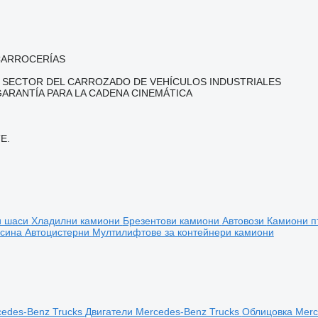
CARROCERÍAS
L SECTOR DEL CARROZADO DE VEHÍCULOS INDUSTRIALES
ARANTÍA PARA LA CADENA CINEMÁTICA
E.
и шаси
Хладилни камиони
Брезентови камиони
Автовози
Камиони 
есина
Автоцистерни
Мултилифтове за контейнери камиони
cedes-Benz Trucks
Двигатели Mercedes-Benz Trucks
Облицовка Merc