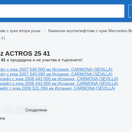
е с куки втора ръка
Камиони мултилифтове с куки Mercedes-B
 41
nz ACTROS 25 41
 41
е продадена и не участва в търсенето!
фт с кука
2007
540 000 км
Испания, CARMONA (SEVILLA)
фт с кука
2007
540 000 км
Испания, CARMONA (SEVILLA)
илифт с кука
2008
443 000 км
Испания, CARMONA (SEVILLA)
илифт с кука
2008
443 000 км
Испания, CARMONA (SEVILLA)
ифт с кука
2006
531 094 км
Испания, CARMONA (SEVILLA)
Споделяне