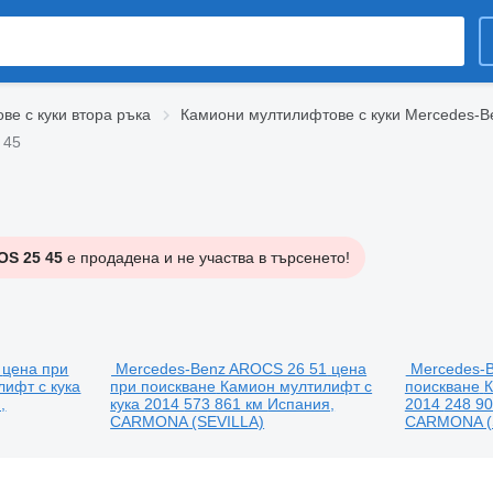
е с куки втора ръка
Камиони мултилифтове с куки Mercedes-B
 45
OS 25 45
е продадена и не участва в търсенето!
цена при
Mercedes-Benz AROCS 26 51
цена
Mercedes-
ифт с кука
при поискване
Камион мултилифт с
поискване
К
,
кука
2014
573 861 км
Испания,
2014
248 9
CARMONA (SEVILLA)
CARMONA (