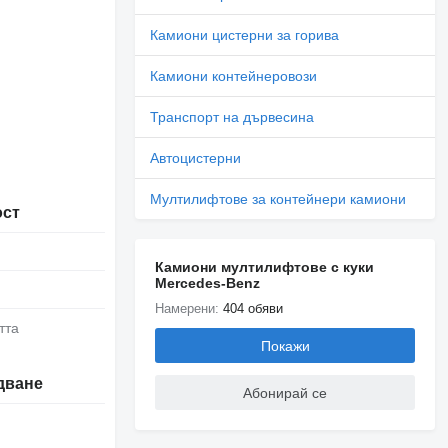
Камиони цистерни за горива
Камиони контейнеровози
Транспорт на дървесина
Автоцистерни
Мултилифтове за контейнери камиони
ост
Камиони мултилифтове с куки
Mercedes-Benz
Намерени:
404 обяви
тта
Покажи
дване
Абонирай се