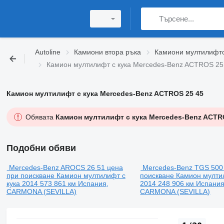
Autoline
Камиони втора ръка
Камиони мултилифтов
Камион мултилифт с кука Mercedes-Benz ACTROS 25
Камион мултилифт с кука Mercedes-Benz ACTROS 25 45
Обявата
Камион мултилифт с кука Mercedes-Benz ACTR
Подобни обяви
Mercedes-Benz AROCS 26 51
цена
Mercedes-Benz TGS 500
при поискване
Камион мултилифт с
поискване
Камион мултил
кука
2014
573 861 км
Испания,
2014
248 906 км
Испания
CARMONA (SEVILLA)
CARMONA (SEVILLA)