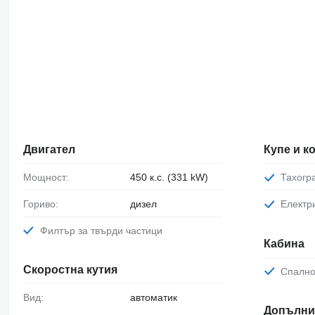
Двигател
Купе и 
Мощност:
450 к.с. (331 kW)
Тахог
Гориво:
дизел
Елект
Филтър за твърди частици
Кабина
Скоростна кутия
Спалн
Вид:
автоматик
Допълни