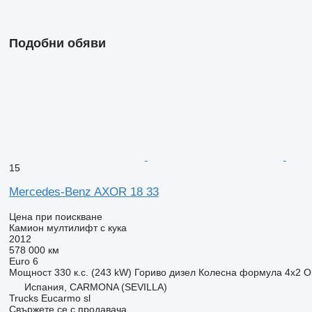
Подобни обяви
15
Mercedes-Benz AXOR 18 33
Цена при поискване
Камион мултилифт с кука
2012
578 000 км
Euro 6
Мощност
330 к.с. (243 kW)
Гориво
дизел
Колесна формула
4x2
О
Испания, CARMONA (SEVILLA)
Trucks Eucarmo sl
Свържете се с продавача