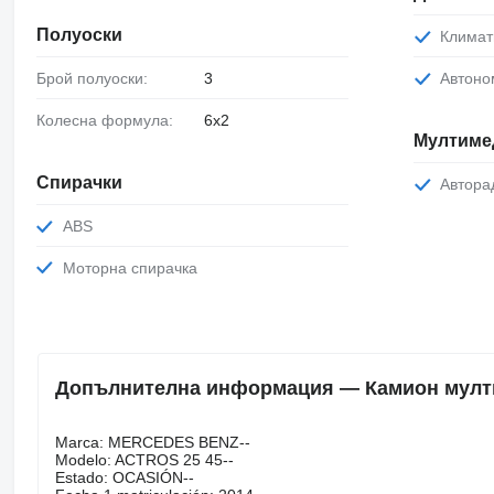
Полуоски
Климат
Брой полуоски:
3
Автон
Колесна формула:
6x2
Мултиме
Спирачки
Автор
ABS
Моторна спирачка
Допълнителна информация — Камион мулти
Marca: MERCEDES BENZ--
Modelo: ACTROS 25 45--
Estado: OCASIÓN--