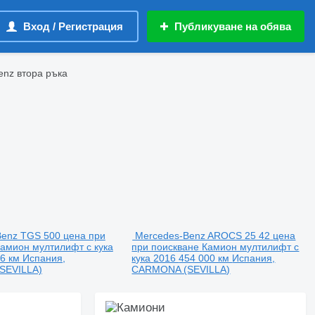
Вход / Регистрация
Публикуване на обява
enz втора ръка
Benz TGS 500
цена при
Mercedes-Benz AROCS 25 42
цена
амион мултилифт с кука
при поискване
Камион мултилифт с
06 км
Испания,
кука
2016
454 000 км
Испания,
SEVILLA)
CARMONA (SEVILLA)