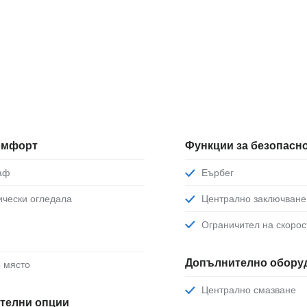
комфорт
Функции за безопасн
раф
Еърбег
рически огледала
Централно заключване
Ограничител на скорос
Допълнително обору
о място
Централно смазване
телни опции