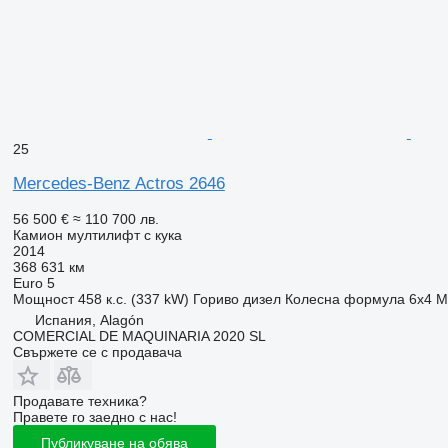
25
Mercedes-Benz Actros 2646
56 500 €
≈ 110 700 лв.
Камион мултилифт с кука
2014
368 631 км
Euro 5
Мощност
458 к.с. (337 kW)
Гориво
дизел
Колесна формула
6x4
М
Испания, Alagón
COMERCIAL DE MAQUINARIA 2020 SL
Свържете се с продавача
Продавате техника?
Правете го заедно с нас!
Публикуване на обява