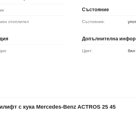
Състояние
ик
омен отоплител
Състояние:
упо
дия
Допълнителна инфор
адио
Цвят:
бял
лифт с кука Mercedes-Benz ACTROS 25 45