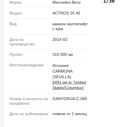
1/30
Марка:
Mercedes-Benz
Модел:
ACTROS 25 45
Вид:
камион мултилифт
с кука
Дата на
2014-02
производство:
Пробег:
310 000 км
Местонахождение:
Испания
CARMONA
(SEVILLA)
6491 км to "United
States/Columbus"
Номер в каталога на
GANYGRUA-C-085
продавача:
Дата на публикуване:
повече от 1 месец