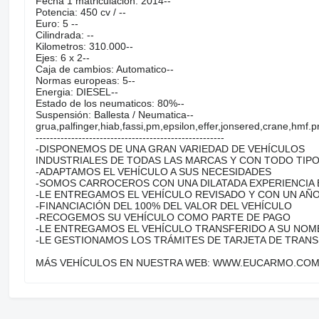
Fecha 1 matriculación: 2014--
Potencia: 450 cv / --
Euro: 5 --
Cilindrada: --
Kilometros: 310.000--
Ejes: 6 x 2--
Caja de cambios: Automatico--
Normas europeas: 5--
Energia: DIESEL--
Estado de los neumaticos: 80%--
Suspensión: Ballesta / Neumatica--
grua,palfinger,hiab,fassi,pm,epsilon,effer,jonsered,crane,hmf
-----------------------------------------------------
-DISPONEMOS DE UNA GRAN VARIEDAD DE VEHÍCULOS
INDUSTRIALES DE TODAS LAS MARCAS Y CON TODO TIP
-ADAPTAMOS EL VEHÍCULO A SUS NECESIDADES
-SOMOS CARROCEROS CON UNA DILATADA EXPERIENCIA 
-LE ENTREGAMOS EL VEHÍCULO REVISADO Y CON UN AÑO
-FINANCIACIÓN DEL 100% DEL VALOR DEL VEHÍCULO
-RECOGEMOS SU VEHÍCULO COMO PARTE DE PAGO
-LE ENTREGAMOS EL VEHÍCULO TRANSFERIDO A SU NOM
-LE GESTIONAMOS LOS TRÁMITES DE TARJETA DE TRAN
MÁS VEHÍCULOS EN NUESTRA WEB: WWW.EUCARMO.CO