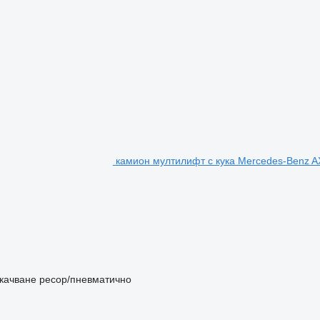
камион мултилифт с кука Mercedes-Benz 
качване
ресор/пневматично