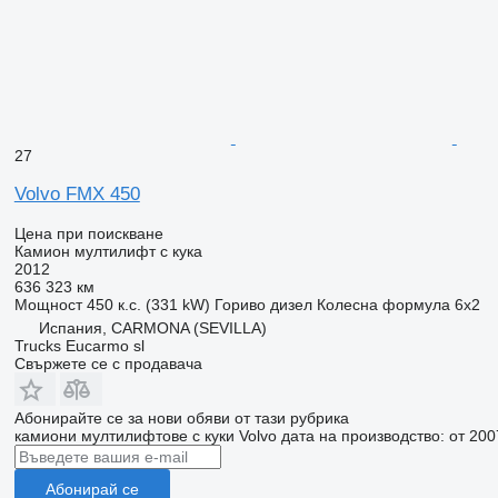
27
Volvo FMX 450
Цена при поискване
Камион мултилифт с кука
2012
636 323 км
Мощност
450 к.с. (331 kW)
Гориво
дизел
Колесна формула
6x2
Испания, CARMONA (SEVILLA)
Trucks Eucarmo sl
Свържете се с продавача
Абонирайте се за нови обяви от тази рубрика
камиони мултилифтове с куки
Volvo
дата на производство: от 200
Абонирай се