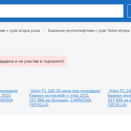
е с куки втора ръка
Камиони мултилифтове с куки Volvo втора
дадена и не участва в търсенето!
поискване
Volvo FL 240.18
цена при поискване
Volvo FL 24
а
2010
Камион мултилифт с кука
2011
Камион мул
ARMONA
337 886 км
Испания, CARMONA
337 886 км
(SEVILLA)
(SEVILLA)