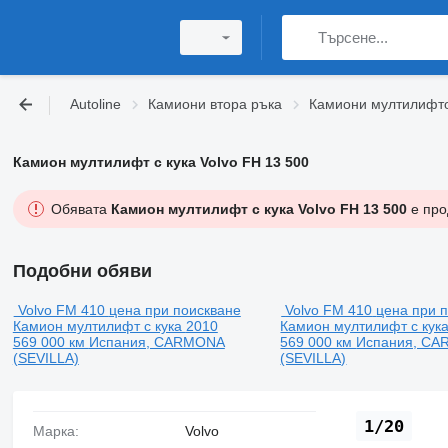
Autoline
Камиони втора ръка
Камиони мултилифтов
Камион мултилифт с кука Volvo FH 13 500
Обявата
Камион мултилифт с кука Volvo FH 13 500
е про
Подобни обяви
Volvo FM 410
цена при поискване
Volvo FM 410
цена при 
Камион мултилифт с кука
2010
Камион мултилифт с кук
569 000 км
Испания, CARMONA
569 000 км
Испания, C
(SEVILLA)
(SEVILLA)
1/20
Марка:
Volvo