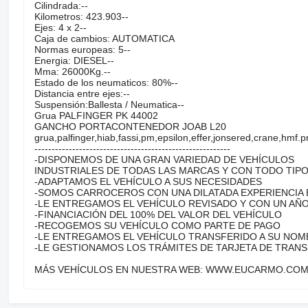
Cilindrada:--
Kilometros: 423.903--
Ejes: 4 x 2--
Caja de cambios: AUTOMATICA
Normas europeas: 5--
Energia: DIESEL--
Mma: 26000Kg.--
Estado de los neumaticos: 80%--
Distancia entre ejes:--
Suspensión:Ballesta / Neumatica--
Grua PALFINGER PK 44002
GANCHO PORTACONTENEDOR JOAB L20
grua,palfinger,hiab,fassi,pm,epsilon,effer,jonsered,crane,hmf
---------------------------------------------------------
-DISPONEMOS DE UNA GRAN VARIEDAD DE VEHÍCULOS
INDUSTRIALES DE TODAS LAS MARCAS Y CON TODO TIP
-ADAPTAMOS EL VEHÍCULO A SUS NECESIDADES
-SOMOS CARROCEROS CON UNA DILATADA EXPERIENCIA 
-LE ENTREGAMOS EL VEHÍCULO REVISADO Y CON UN AÑO
-FINANCIACIÓN DEL 100% DEL VALOR DEL VEHÍCULO
-RECOGEMOS SU VEHÍCULO COMO PARTE DE PAGO
-LE ENTREGAMOS EL VEHÍCULO TRANSFERIDO A SU NOM
-LE GESTIONAMOS LOS TRÁMITES DE TARJETA DE TRAN
MÁS VEHÍCULOS EN NUESTRA WEB: WWW.EUCARMO.CO