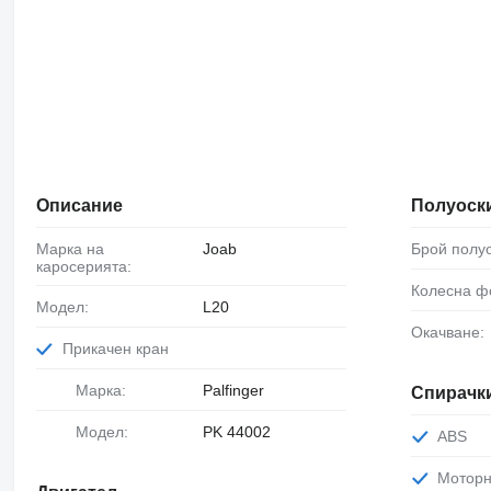
Описание
Полуоск
Марка на
Joab
Брой полу
каросерията:
Колесна 
Модел:
L20
Окачване:
Прикачен кран
Марка:
Palfinger
Спирачк
Модел:
PK 44002
ABS
Мотор