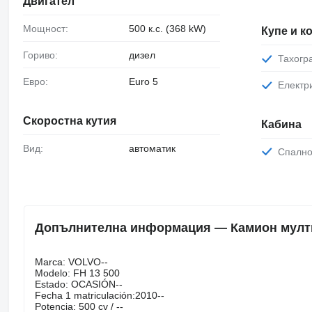
Двигател
Мощност:
500 к.с. (368 kW)
Купе и 
Гориво:
дизел
Тахог
Евро:
Euro 5
Елект
Скоростна кутия
Кабина
Вид:
автоматик
Спалн
Допълнителна информация — Камион мултил
Marca: VOLVO--
Modelo: FH 13 500
Estado: OCASIÓN--
Fecha 1 matriculación:2010--
Potencia: 500 cv / --