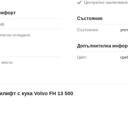
Централно заключване
комфорт
Състояние
раф
Състояние:
упо
рически огледала
Допълнителна инфор
Цвят:
сре
о място
ифт с кука Volvo FH 13 500