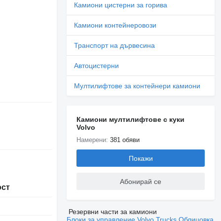
Камиони цистерни за горива
Камиони контейнеровози
Транспорт на дървесина
Автоцистерни
Мултилифтове за контейнери камиони
Камиони мултилифтове с куки
Volvo
Намерени:
381 обяви
Покажи
Абонирай се
ост
Резервни части за камиони
Блоки за управление Volvo Trucks
Облицовка