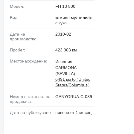
Модел:
FH 13 500
Вид:
камион мултилифт
с кука
Дата на
2010-02
производство:
Пробег:
423 903 км
Местонахождение:
Испания
CARMONA
(SEVILLA)
6491 км to "United
States/Columbus"
Номер в каталога на
GANYGRUA-C-089
продавача:
Дата на публикуване:
повече от 1 месец