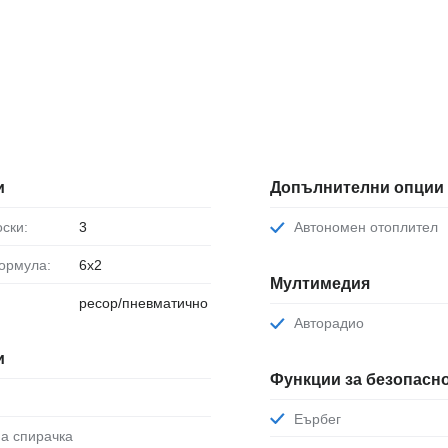
и
Допълнителни опции
оски:
3
Автономен отоплител
формула:
6x2
Мултимедия
ресор/пневматично
Авторадио
и
Функции за безопасн
Еърбег
на спирачка