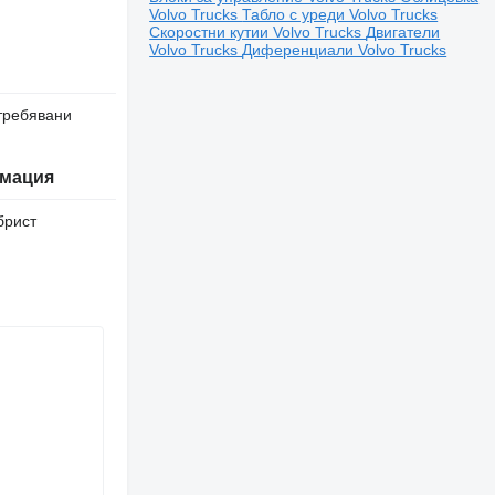
Volvo Trucks
Табло с уреди Volvo Trucks
Скоростни кутии Volvo Trucks
Двигатели
Volvo Trucks
Диференциали Volvo Trucks
требявани
мация
брист