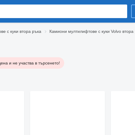
е с куки втора ръка
Камиони мултилифтове с куки Volvo втора
ена и не участва в търсенето!