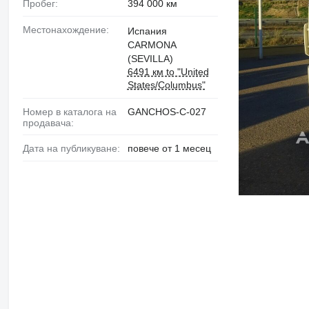
Пробег:
394 000 км
Местонахождение:
Испания
CARMONA
(SEVILLA)
6491 км to "United
States/Columbus"
Номер в каталога на
GANCHOS-C-027
продавача:
Дата на публикуване:
повече от 1 месец