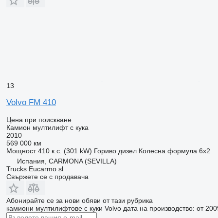
13
Volvo FM 410
Цена при поискване
Камион мултилифт с кука
2010
569 000 км
Мощност
410 к.с. (301 kW)
Гориво
дизел
Колесна формула
6x2
Испания, CARMONA (SEVILLA)
Trucks Eucarmo sl
Свържете се с продавача
Абонирайте се за нови обяви от тази рубрика
камиони мултилифтове с куки
Volvo
дата на производство: от 200