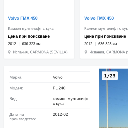
Volvo FMX 450
Volvo FMX 450
Камион мултилифт с кука
Камион мултилифт с кук
цена при поискване
цена при поискване
2012
636 323 км
2012
636 323 км
Испания, CARMONA (SEVILLA)
Испания, CARMONA (
1/23
Марка:
Volvo
Модел:
FL 240
Вид:
камион мултилифт
с кука
Дата на
2012-02
производство: