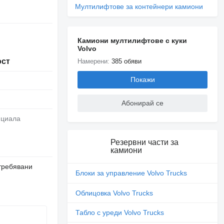
Мултилифтове за контейнери камиони
Камиони мултилифтове с куки
Volvo
ост
Намерени:
385 обяви
Покажи
Абонирай се
нциала
Резервни части за
камиони
требявани
Блоки за управление Volvo Trucks
Облицовка Volvo Trucks
Табло с уреди Volvo Trucks