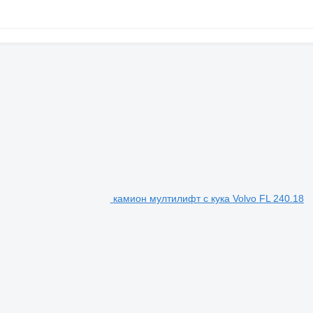
M
камион мултилифт с кука Volvo FL 240.18