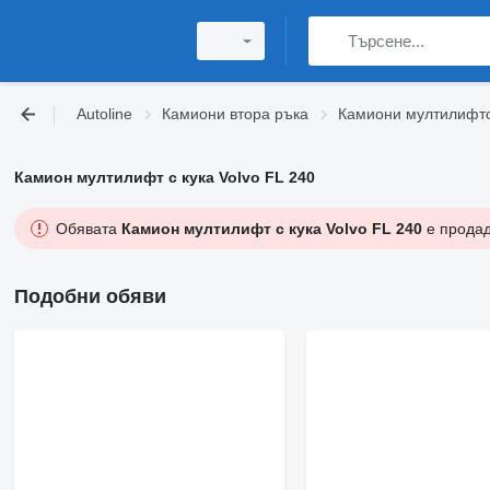
Autoline
Камиони втора ръка
Камиони мултилифтов
Камион мултилифт с кука Volvo FL 240
Обявата
Камион мултилифт с кука Volvo FL 240
е продад
Подобни обяви