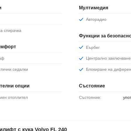
и
Мултимедия
Авторадио
на спирачка
Функции за безопасн
комфорт
Еърбег
раф
Централно заключване
атични седалки
Блокиране на дифере
телни опции
Състояние
омен отоплител
Състояние:
упо
ифт с кука Volvo FL 240