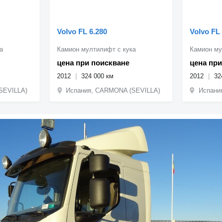
Volvo FL 6.280
Volvo FL 
а
Камион мултилифт с кука
Камион му
цена при поискване
цена при
2012
324 000 км
2012
32
SEVILLA)
Испания, CARMONA (SEVILLA)
Испани