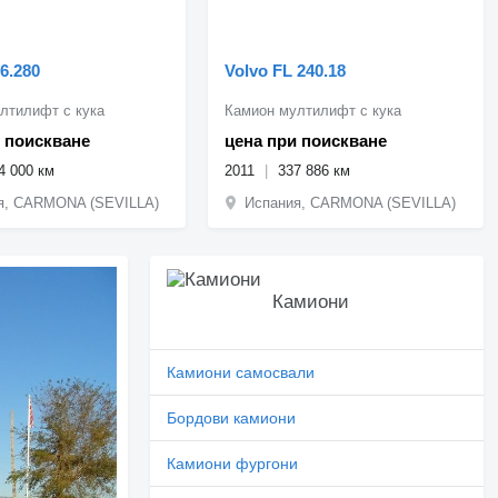
6.280
Volvo FL 240.18
лтилифт с кука
Камион мултилифт с кука
 поискване
цена при поискване
4 000 км
2011
337 886 км
я, CARMONA (SEVILLA)
Испания, CARMONA (SEVILLA)
Камиони
Камиони самосвали
Бордови камиони
Камиони фургони