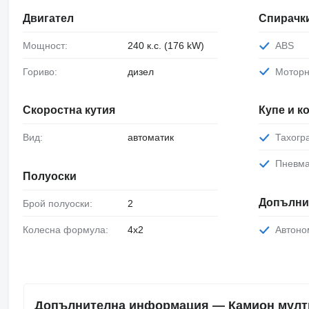
Двигател
Спирачк
Мощност:
240 к.с. (176 kW)
ABS
Гориво:
дизел
Мотор
Скоростна кутия
Купе и 
Вид:
автоматик
Тахог
Пневм
Полуоски
Допълни
Брой полуоски:
2
Колесна формула:
4x2
Автон
Допълнителна информация — Камион мултил