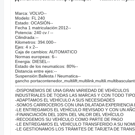
Marca: VOLVO--
Modelo: FL 240
Estado: OCASIÓN--
Fecha 1 matriculación:2012--
Potencia: 240 cv / --
Cilindrada:--
Kilometros: 394.000--
Ejes: 4 x 2--
Caja de cambios: AUTOMATICO
Normas europeas: 6--
Energia: DIESEL--
Estado de los neumaticos: 80%--
Distancia entre ejes:--
Suspensión:Ballesta / Neumatica--
gancho portacontenedor,,multilift,multilink,multili.multibascu
---------------------------------------------------------
-DISPONEMOS DE UNA GRAN VARIEDAD DE VEHÍCULOS
INDUSTRIALES DE TODAS LAS MARCAS Y CON TODO TIP
-ADAPTAMOS EL VEHÍCULO A SUS NECESIDADES
-SOMOS CARROCEROS CON UNA DILATADA EXPERIENCIA 
-LE ENTREGAMOS EL VEHÍCULO REVISADO Y CON UN AÑO
-FINANCIACIÓN DEL 100% DEL VALOR DEL VEHÍCULO
-RECOGEMOS SU VEHÍCULO COMO PARTE DE PAGO
-LE ENTREGAMOS EL VEHÍCULO TRANSFERIDO A SU NOM
-LE GESTIONAMOS LOS TRÁMITES DE TARJETA DE TRAN