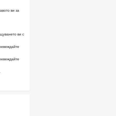
авото ви за
щуването ви с
превеждайте
превеждайте
.