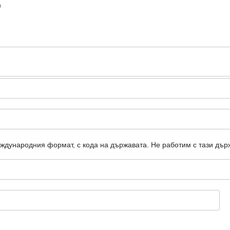
а
еждународния формат, с кода на държавата.
Не работим с тази дър