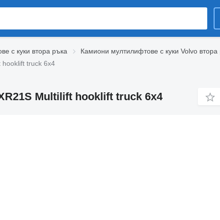
е с куки втора ръка
Камиони мултилифтове с куки Volvo втора
hooklift truck 6x4
1S Multilift hooklift truck 6x4