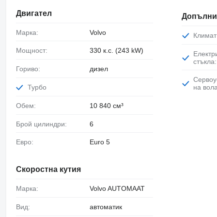
Двигател
Допълни
Марка:
Volvo
Климат
Мощност:
330 к.с. (243 kW)
Електрически
стъкла:
Гориво:
дизел
Сервоусилвател
Турбо
на вол
Обем:
10 840 см³
Брой цилиндри:
6
Евро:
Euro 5
Скоростна кутия
Марка:
Volvo AUTOMAAT
Вид:
автоматик