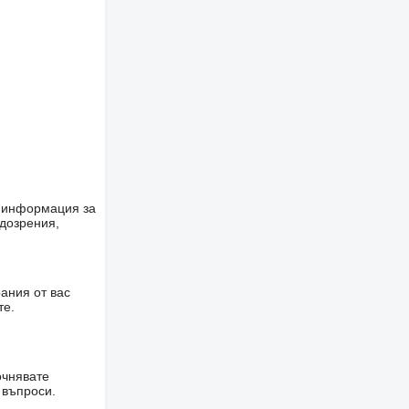
е информация за
одозрения,
ания от вас
те.
очнявате
 въпроси.