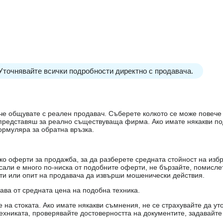
 Уточнявайте всички подробности директно с продавача.
е, че общувате с реален продавач. Съберете колкото се може повеч
е представяш за реално съществуваща фирма. Ако имате някакви п
ормуляра за обратна връзка.
о оферти за продажба, за да разберете средната стойност на избр
есали е много по-ниска от подобните оферти, не бързайте, помисле
кти или опит на продавача да извърши мошенически действия.
чава от средната цена на подобна техника.
на стоката. Ако имате някакви съмнения, не се страхувайте да ут
ехниката, проверявайте достоверността на документите, задавайте