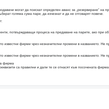
одавачи могат да поискат определен аванс за „резервиране” на пр
ъберат голяма сума пари, да изчезнат и да не отговарят повече.
т:
енти, потвърждаващи процеса на предаване на парите, ако при об
то известни фирми чрез незначителни промени в названието. Не 
то известни фирми чрез незначителни промени в названието. Не 
на фирма
реквизити са правилни и дали те се отнасят към посочената фирма