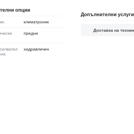
телни опции
Допълнителни услуги
ик:
климатроник
Доставка на техни
предни
хидравличен
ана: