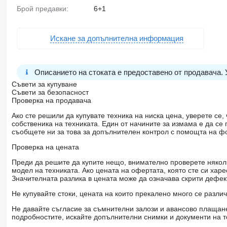
Брой предавки:
6+1
Искане за допълнителна информация
Описанието на стоката е предоставено от продавача.
Съвети за купуване
Съвети за безопасност
Проверка на продавача
Ако сте решили да купувате техника на ниска цена, уверете с
собственика на техниката. Един от начините за измама е да с
съобщете ни за това за допълнителен контрол с помощта на ф
Проверка на цената
Преди да решите да купите нещо, внимателно проверете няколк
модел на техниката. Ако цената на офертата, която сте си хар
Значителната разлика в цената може да означава скрити дефе
Не купувайте стоки, цената на които прекалено много се разли
Не давайте съгласие за съмнителни залози и авансово плащане 
подробностите, искайте допълнителни снимки и документи на т