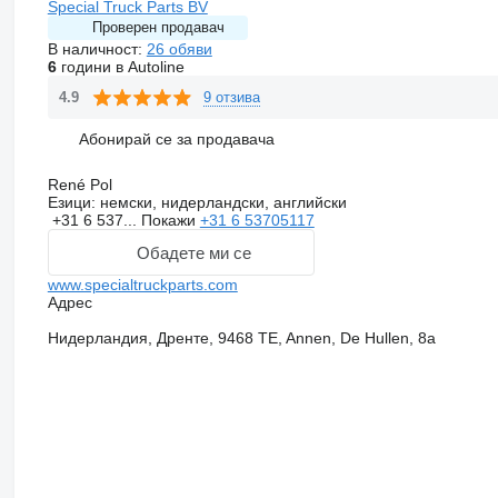
Special Truck Parts BV
Проверен продавач
В наличност:
26 обяви
6
години в Autoline
9 отзива
4.9
Абонирай се за продавача
René Pol
Езици:
немски, нидерландски, английски
+31 6 537...
Покажи
+31 6 53705117
Обадете ми се
www.specialtruckparts.com
Адрес
Нидерландия, Дренте, 9468 TE, Annen, De Hullen, 8a