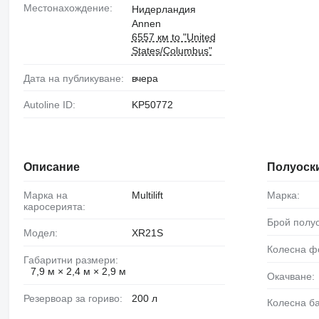
Местонахождение:
Нидерландия
Annen
6557 км to "United
States/Columbus"
Дата на публикуване:
вчера
Autoline ID:
KP50772
Описание
Полуоск
Марка на
Multilift
Марка:
каросерията:
Брой полу
Модел:
XR21S
Колесна 
Габаритни размери:
7,9 м × 2,4 м × 2,9 м
Окачване:
Резервоар за гориво:
200 л
Колесна б