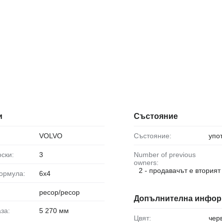
и
Състояние
VOLVO
Състояние:
упо
оски:
3
Number of previous
owners:
2 - продавачът е вторият
формула:
6x4
ресор/ресор
Допълнителна инфор
аза:
5 270 мм
Цвят:
чер