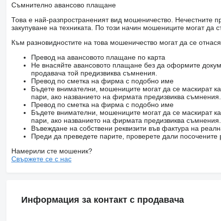
Съмнително авансово плащане
Това е най-разпространеният вид мошеничество. Нечестните пр
закупуване на техниката. По този начин мошениците могат да с
Към разновидностите на това мошеничество могат да се отнася
Превод на авансовото плащане по карта
Не внасяйте авансовото плащане без да оформите докум
продавача той предизвиква съмнения.
Превод по сметка на фирма с подобно име
Бъдете внимателни, мошениците могат да се маскират ка
пари, ако названието на фирмата предизвиква съмнения.
Превод по сметка на фирма с подобно име
Бъдете внимателни, мошениците могат да се маскират ка
пари, ако названието на фирмата предизвиква съмнения.
Въвеждане на собствени реквизити във фактура на реал
Преди да преведете парите, проверете дали посочените 
Намерили сте мошеник?
Свържете се с нас
Информация за контакт с продавача