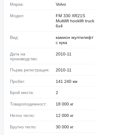
Марка:
Volvo
Модел:
FM 330 XR21S
Multilift hooklift truck
6x4
Вид:
камион мултилифт
с кука
Дата на
2010-11
производство:
Първа регистрация:
2010-11
Пробег:
141 240 км
Брой места:
2
Товароподемност:
18 000 кг
Нетно тегло:
12 000 кг
Брутно тегло:
30 000 кг