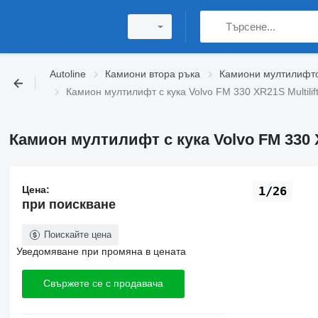
Autoline
Камиони втора ръка
Камиони мултилифтов
Камион мултилифт с кука Volvo FM 330 XR21S Multilift 
Камион мултилифт с кука Volvo FM 330 XR2
Цена:
1/26
при поискване
Поискайте цена
Уведомяване при промяна в цената
Свържете се с продавача