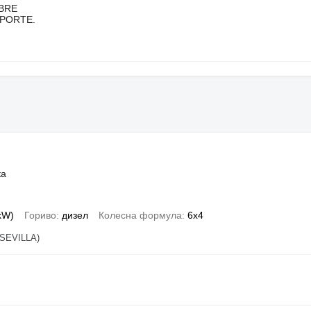
BRE
SPORTE.
M
ка
 kW)
Гориво
дизел
Колесна формула
6x4
SEVILLA)