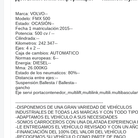
Marca: VOLVO--
Modelo: FMX 500
Estado: OCASIÓN--
Fecha 1 matriculación:2015--
Potencia: 500 cv / --
Cilindrada:--
Kilometros: 242.347--
Ejes: 4 x 2 --
Caja de cambios: AUTOMATICO
Normas europeas: 6--
Energia: DIESEL--
Mma: 26.000KG
Estado de los neumaticos: 80%--
Distancia entre ejes:--
Suspensión:Ballesta / Ballesta--
gancho
Eje servi portacontenedor,,multilift,multilink,multili.multibascula
---------------------------------------------------------
-DISPONEMOS DE UNA GRAN VARIEDAD DE VEHÍCULOS
INDUSTRIALES DE TODAS LAS MARCAS Y CON TODO TIP
-ADAPTAMOS EL VEHÍCULO A SUS NECESIDADES
-SOMOS CARROCEROS CON UNA DILATADA EXPERIENCIA 
-LE ENTREGAMOS EL VEHÍCULO REVISADO Y CON UN AÑO
-FINANCIACIÓN DEL 100% DEL VALOR DEL VEHÍCULO
-RECOGEMOS SU VEHÍCULO COMO PARTE DE PAGO