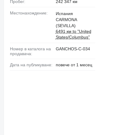
Пробег:
242 347 км
Местонахождение:
Испания
CARMONA
(SEVILLA)
6491 км to "United
States/Columbus"
Номер в каталога на
GANCHOS-C-034
продавача:
Дата на публикуване:
повече от 1 месец