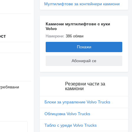
Мултилифтове за контейнери камиони
Камиони мултилифтове с куки
Volvo
ост
Намерени:
386 обяви
Покажи
Абонирай се
Резервни части за
требявани
камиони
Блоки за управление Volvo Trucks
Облицовка Volvo Trucks
Табло с уреди Volvo Trucks