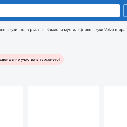
е с куки втора ръка
Камиони мултилифтове с куки Volvo втора
дена и не участва в търсенето!