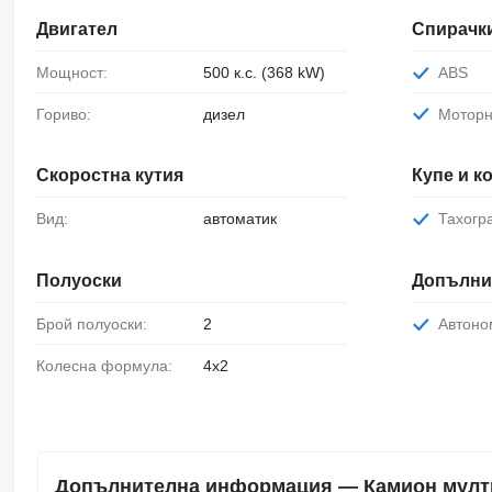
Двигател
Спирачк
Мощност:
500 к.с. (368 kW)
ABS
Гориво:
дизел
Мотор
Скоростна кутия
Купе и 
Вид:
автоматик
Тахог
Полуоски
Допълни
Брой полуоски:
2
Автон
Колесна формула:
4x2
Допълнителна информация — Камион мултил