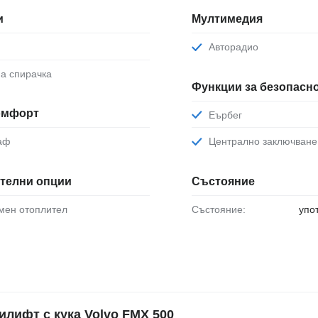
и
Мултимедия
Авторадио
на спирачка
Функции за безопасн
комфорт
Еърбег
раф
Централно заключване
телни опции
Състояние
омен отоплител
Състояние:
упо
ифт с кука Volvo FMX 500