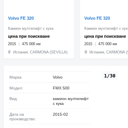
Volvo FE 320
Volvo FE 320
Камион мултилифт с кука
Камион мултилифт с кук
цена при поискване
цена при поискване
2015
475 000 км
2015
475 000 км
Испания, CARMONA (SEVILLA)
Испания, CARMONA (
1/30
Марка:
Volvo
Модел:
FMX 500
Вид:
камион мултилифт
с кука
Дата на
2015-02
производство: