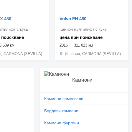
X 450
Volvo FH 460
лтилифт с кука
Камион мултилифт с кука
 поискване
цена при поискване
6 539 км
2016
311 023 км
я, CARMONA (SEVILLA)
Испания, CARMONA (SEVILLA)
Камиони
Камиони самосвали
Бордови камиони
Камиони фургони