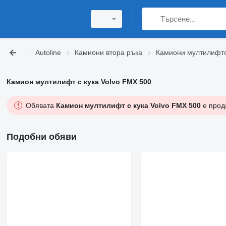
Autoline
Камиони втора ръка
Камиони мултилифтов
Камион мултилифт с кука Volvo FMX 500
Обявата
Камион мултилифт с кука Volvo FMX 500
е прода
Подобни обяви