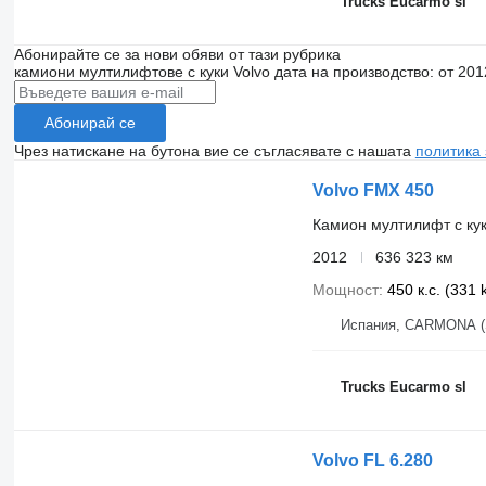
Trucks Eucarmo sl
Абонирайте се за нови обяви от тази рубрика
камиони мултилифтове с куки
Volvo
дата на производство: от 201
Абонирай се
Чрез натискане на бутона вие се съгласявате с нашата
политика
Volvo FMX 450
Камион мултилифт с ку
2012
636 323 км
Мощност
450 к.с. (331
Испания, CARMONA (
Trucks Eucarmo sl
Volvo FL 6.280